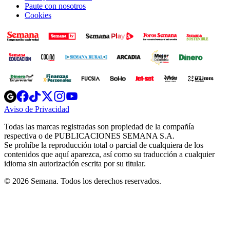
Paute con nosotros
Cookies
Opens
Opens
Opens
Opens
Opens
in
in
in
in
in
Aviso de Privacidad
Opens
new
new
new
new
new
in
window
window
window
window
window
Todas las marcas registradas son propiedad de la compañía
new
respectiva o de PUBLICACIONES SEMANA S.A.
window
Se prohíbe la reproducción total o parcial de cualquiera de los
contenidos que aquí aparezca, así como su traducción a cualquier
idioma sin autorización escrita por su titular.
© 2026 Semana. Todos los derechos reservados.