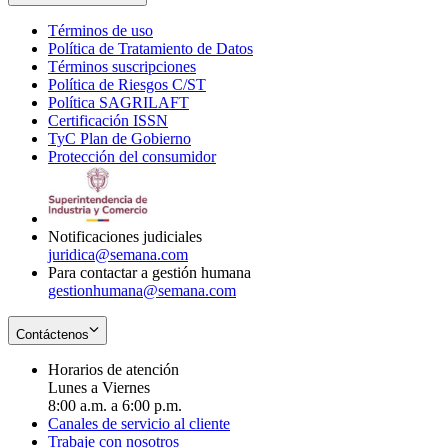
Términos de uso
Opens
Política de Tratamiento de Datos
in
Opens
Términos suscripciones
new
Opens
in
Política de Riesgos C/ST
window
in
Opens
new
Política SAGRILAFT
Opens
new
in
window
Certificación ISSN
Opens
in
window
new
TyC Plan de Gobierno
in
new
Opens
window
Protección del consumidor
new
window
in
Opens
window
new
in
window
new
window
Notificaciones judiciales
juridica@semana.com
Para contactar a gestión humana
gestionhumana@semana.com
Contáctenos
Horarios de atención
Lunes a Viernes
8:00 a.m. a 6:00 p.m.
Canales de servicio al cliente
Trabaje con nosotros