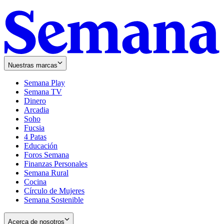
Nuestras marcas
Semana Play
Semana TV
Dinero
Arcadia
Soho
Opens
Fucsia
in
Opens
4 Patas
new
in
Educación
window
new
Foros Semana
window
Finanzas Personales
Semana Rural
Cocina
Círculo de Mujeres
Semana Sostenible
Acerca de nosotros