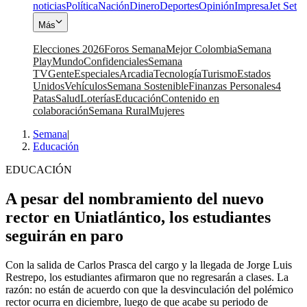
noticias
Política
Nación
Dinero
Deportes
Opinión
Impresa
Jet Set
Más
Elecciones 2026
Foros Semana
Mejor Colombia
Semana
Play
Mundo
Confidenciales
Semana
TV
Gente
Especiales
Arcadia
Tecnología
Turismo
Estados
Unidos
Vehículos
Semana Sostenible
Finanzas Personales
4
Patas
Salud
Loterías
Educación
Contenido en
colaboración
Semana Rural
Mujeres
Semana
|
Educación
EDUCACIÓN
A pesar del nombramiento del nuevo
rector en Uniatlántico, los estudiantes
seguirán en paro
Con la salida de Carlos Prasca del cargo y la llegada de Jorge Luis
Restrepo, los estudiantes afirmaron que no regresarán a clases. La
razón: no están de acuerdo con que la desvinculación del polémico
rector ocurra en diciembre, luego de que acabe su periodo de