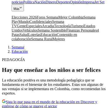
noticias
Política
Nación
Dinero
Deportes
Opinión
Impresa
Jet Set
Más
Elecciones 2026
Foros Semana
Mejor Colombia
Semana
Play
Mundo
Confidenciales
Semana
TV
Gente
Especiales
Arcadia
Tecnología
Turismo
Estados
Unidos
Vehículos
Semana Sostenible
Finanzas Personales
4
Patas
Salud
Loterías
Educación
Contenido en
colaboración
Semana Rural
Mujeres
Semana
|
Educación
PEDAGOGÍA
Hay que enseñar a los niños a ser felices
La educación positiva es una metodología pedagógica que se
fundamenta en el bienestar de los estudiantes. Estas son algunas de
sus ventajas si se implementara en Colombia, como recomiendan los
expertos.
Siga lo que pasa en el mundo de la educación en Discover y
entérese de cómo se mueve el sector