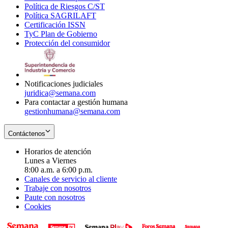
Política de Riesgos C/ST
window
in
Opens
new
Política SAGRILAFT
Opens
new
in
window
Certificación ISSN
Opens
in
window
new
TyC Plan de Gobierno
in
new
Opens
window
Protección del consumidor
new
window
in
Opens
window
new
in
window
new
window
Notificaciones judiciales
juridica@semana.com
Para contactar a gestión humana
gestionhumana@semana.com
Contáctenos
Horarios de atención
Lunes a Viernes
8:00 a.m. a 6:00 p.m.
Canales de servicio al cliente
Trabaje con nosotros
Paute con nosotros
Cookies