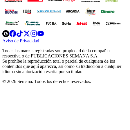
Opens
Opens
Opens
Opens
Opens
in
in
in
in
in
Aviso de Privacidad
Opens
new
new
new
new
new
in
window
window
window
window
window
Todas las marcas registradas son propiedad de la compañía
new
respectiva o de PUBLICACIONES SEMANA S.A.
window
Se prohíbe la reproducción total o parcial de cualquiera de los
contenidos que aquí aparezca, así como su traducción a cualquier
idioma sin autorización escrita por su titular.
© 2026 Semana. Todos los derechos reservados.