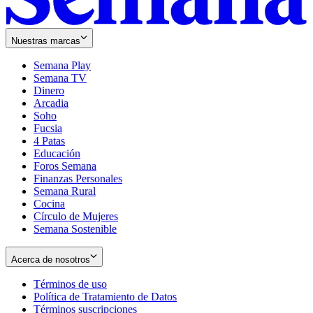
Nuestras marcas
Semana Play
Semana TV
Dinero
Arcadia
Soho
Opens
Fucsia
in
Opens
4 Patas
new
in
Educación
window
new
Foros Semana
window
Finanzas Personales
Semana Rural
Cocina
Círculo de Mujeres
Semana Sostenible
Acerca de nosotros
Términos de uso
Opens
Política de Tratamiento de Datos
in
Opens
Términos suscripciones
new
Opens
in