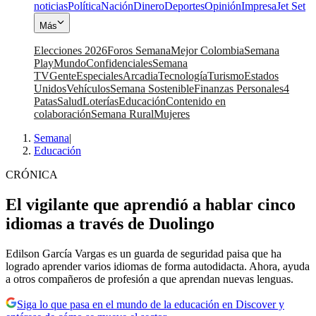
noticias
Política
Nación
Dinero
Deportes
Opinión
Impresa
Jet Set
Más
Elecciones 2026
Foros Semana
Mejor Colombia
Semana
Play
Mundo
Confidenciales
Semana
TV
Gente
Especiales
Arcadia
Tecnología
Turismo
Estados
Unidos
Vehículos
Semana Sostenible
Finanzas Personales
4
Patas
Salud
Loterías
Educación
Contenido en
colaboración
Semana Rural
Mujeres
Semana
|
Educación
CRÓNICA
El vigilante que aprendió a hablar cinco
idiomas a través de Duolingo
Edilson García Vargas es un guarda de seguridad paisa que ha
logrado aprender varios idiomas de forma autodidacta. Ahora, ayuda
a otros compañeros de profesión a que aprendan nuevas lenguas.
Siga lo que pasa en el mundo de la educación en Discover y