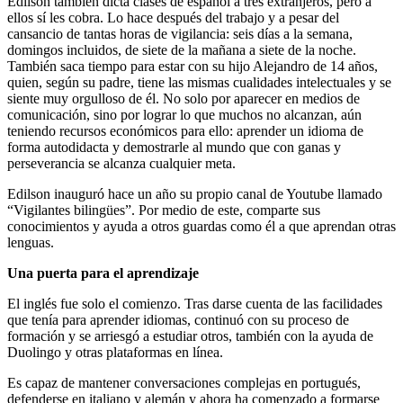
Edilson también dicta clases de español a tres extranjeros, pero a
ellos sí les cobra. Lo hace después del trabajo y a pesar del
cansancio de tantas horas de vigilancia: seis días a la semana,
domingos incluidos, de siete de la mañana a siete de la noche.
También saca tiempo para estar con su hijo Alejandro de 14 años,
quien, según su padre, tiene las mismas cualidades intelectuales y se
siente muy orgulloso de él. No solo por aparecer en medios de
comunicación, sino por lograr lo que muchos no alcanzan, aún
teniendo recursos económicos para ello: aprender un idioma de
forma autodidacta y demostrarle al mundo que con ganas y
perseverancia se alcanza cualquier meta.
Edilson inauguró hace un año su propio canal de Youtube llamado
“Vigilantes bilingües”. Por medio de este, comparte sus
conocimientos y ayuda a otros guardas como él a que aprendan otras
lenguas.
Una puerta para el aprendizaje
El inglés fue solo el comienzo. Tras darse cuenta de las facilidades
que tenía para aprender idiomas, continuó con su proceso de
formación y se arriesgó a estudiar otros, también con la ayuda de
Duolingo y otras plataformas en línea.
Es capaz de mantener conversaciones complejas en portugués,
defenderse en italiano y alemán y ahora ha comenzado a formarse