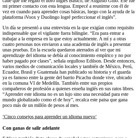
calle que me regaló el libro Inglés Básico, de Augusto Ghio. Ese fue
mi primer contacto con esta lengua. Empecé a reunirme con él de
vez en cuando para aprender cosas básicas, luego con la ayuda de la
plataforma iVoox y Duolingo logré perfeccionar el inglés”.
Un día se presentó a una entrevista en la que exigían como requisito
indispensable que el vigilante fuera bilingüe. “Era para entrar a
trabajar a la empresa en la que estoy actualmente. A mí y a otras
cuatro personas nos enviaron a una academia de inglés a presentar
unas pruebas. En la escuela quedaron aterrados al ver que mi
aprendizaje del idioma se debía al conocimiento empírico y no por
haber pagado por clases”, señala orgulloso Edilson. Desde entonces,
varios medios de comunicación locales y también de México, Perú,
Ecuador, Brasil y Guatemala han publicado su historia y el guarda
ya es famoso entre la gente del barrio Picachu donde vive, ubicado
en la comuna VI de Medellín. También entre sus propios
compañeros de profesión a quienes enseña inglés en sus ratos libres.
“Aprender este idioma no es un lujo sino una necesidad para este
mundo globalizado como el de hoy”, recalca este paisa que gana
poco más de un millón de pesos al mes.
‘Cinco consejos para aprender un idioma nuevo‘
Con ganas de salir adelante