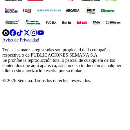
Opens
Opens
Opens
Opens
Opens
in
in
in
in
in
Aviso de Privacidad
Opens
new
new
new
new
new
in
window
window
window
window
window
Todas las marcas registradas son propiedad de la compañía
new
respectiva o de PUBLICACIONES SEMANA S.A.
window
Se prohíbe la reproducción total o parcial de cualquiera de los
contenidos que aquí aparezca, así como su traducción a cualquier
idioma sin autorización escrita por su titular.
© 2026 Semana. Todos los derechos reservados.