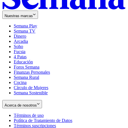
Nuestras marcas
Semana Play
Semana TV
Dinero
Arcadia
Soho
Opens
Fucsia
in
Opens
4 Patas
new
in
Educación
window
new
Foros Semana
window
Finanzas Personales
Semana Rural
Cocina
Círculo de Mujeres
Semana Sostenible
Acerca de nosotros
Términos de uso
Opens
Política de Tratamiento de Datos
in
Opens
Términos suscripciones
new
Opens
in