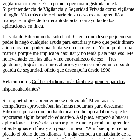
vigilancia corriente. Es la primera persona registrada ante la
Superintendencia de Vigilancia y Seguridad Privada como vigilante
bilingüe. Y lo más extraordinario de su caso es que aprendió a
manejar el inglés de forma autodidacta, con ayuda de dos
aplicaciones en línea.
La vida de Edilson no ha sido fácil. Cuenta que desde pequeño su
padre le negó cualquier ayuda para estudiar y tuvo que pedir dinero
a terceros para poder matricularse en el colegio. “Yo no perdía una
materia porque me implicaba habilitar y no tenía plata para eso. Me
he levantado con las uñas y me enorgullezco de eso”. Tras
graduarse, logró sumar unos ahorros y se inscribió en un curso de
guarda de seguridad, oficio que desempeña desde 1998.
Relacionado:
¿Cuál es el idioma más fácil de aprender para los
hispanoahablantes?
Su inquietud por aprender no se detuvo ahí. Mientras sus
compañeros aprovechaban las horas nocturnas para descansar,
Edison se percató que podía dedicar ese tiempo a labores que le
reportaran algún beneficio educativo. Así pues, empezó a buscar
aplicaciones a través de su smartphone que le permitían aprender
otras lenguas en línea y sin pagar un peso. “A mí siempre me ha
picado el bicho de los idiomas. Un día conocí a un habitante de la