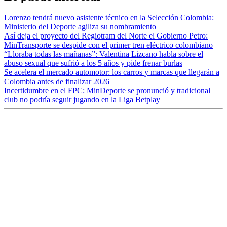
Lorenzo tendrá nuevo asistente técnico en la Selección Colombia:
Ministerio del Deporte agiliza su nombramiento
Así deja el proyecto del Regiotram del Norte el Gobierno Petro:
MinTransporte se despide con el primer tren eléctrico colombiano
“Lloraba todas las mañanas”: Valentina Lizcano habla sobre el
abuso sexual que sufrió a los 5 años y pide frenar burlas
Se acelera el mercado automotor: los carros y marcas que llegarán a
Colombia antes de finalizar 2026
Incertidumbre en el FPC: MinDeporte se pronunció y tradicional
club no podría seguir jugando en la Liga Betplay