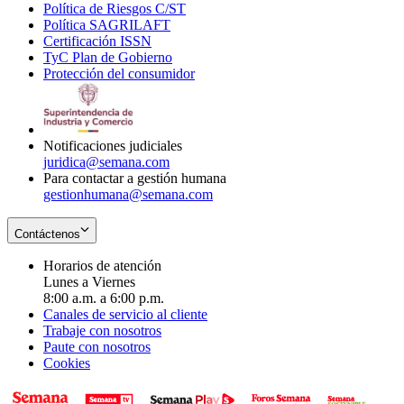
Política de Riesgos C/ST
window
in
Opens
new
Política SAGRILAFT
Opens
new
in
window
Certificación ISSN
Opens
in
window
new
TyC Plan de Gobierno
in
new
Opens
window
Protección del consumidor
new
window
in
Opens
window
new
in
window
new
window
Notificaciones judiciales
juridica@semana.com
Para contactar a gestión humana
gestionhumana@semana.com
Contáctenos
Horarios de atención
Lunes a Viernes
8:00 a.m. a 6:00 p.m.
Canales de servicio al cliente
Trabaje con nosotros
Paute con nosotros
Cookies