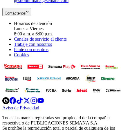
gestionhumana@semana.com
Contáctenos
Horarios de atención
Lunes a Viernes
8:00 a.m. a 6:00 p.m.
Canales de servicio al cliente
Trabaje con nosotros
Paute con nosotros
Cookies
Opens
Opens
Opens
Opens
Opens
in
in
in
in
in
Aviso de Privacidad
Opens
new
new
new
new
new
in
window
window
window
window
window
Todas las marcas registradas son propiedad de la compañía
new
respectiva o de PUBLICACIONES SEMANA S.A.
window
Se prohíbe la reproducción total o parcial de cualquiera de los