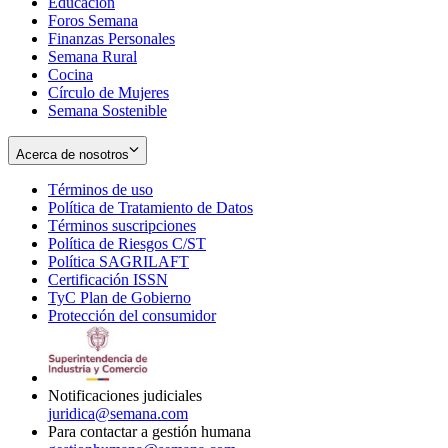
Educación
window
new
Foros Semana
window
Finanzas Personales
Semana Rural
Cocina
Círculo de Mujeres
Semana Sostenible
Acerca de nosotros
Términos de uso
Opens
Política de Tratamiento de Datos
in
Opens
Términos suscripciones
new
Opens
in
Política de Riesgos C/ST
window
in
Opens
new
Política SAGRILAFT
Opens
new
in
window
Certificación ISSN
Opens
in
window
new
TyC Plan de Gobierno
in
new
Opens
window
Protección del consumidor
new
window
in
Opens
window
new
in
window
new
window
Notificaciones judiciales
juridica@semana.com
Para contactar a gestión humana