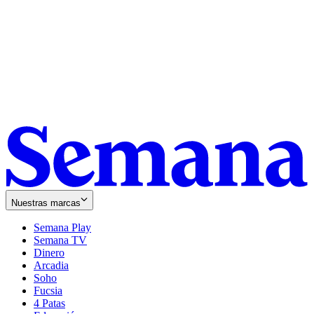
Nuestras marcas
Semana Play
Semana TV
Dinero
Arcadia
Soho
Opens
Fucsia
in
Opens
4 Patas
new
in