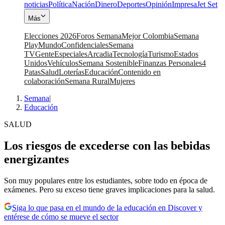
noticias
Política
Nación
Dinero
Deportes
Opinión
Impresa
Jet Set
Más
Elecciones 2026
Foros Semana
Mejor Colombia
Semana
Play
Mundo
Confidenciales
Semana
TV
Gente
Especiales
Arcadia
Tecnología
Turismo
Estados
Unidos
Vehículos
Semana Sostenible
Finanzas Personales
4
Patas
Salud
Loterías
Educación
Contenido en
colaboración
Semana Rural
Mujeres
Semana
|
Educación
SALUD
Los riesgos de excederse con las bebidas
energizantes
Son muy populares entre los estudiantes, sobre todo en época de
exámenes. Pero su exceso tiene graves implicaciones para la salud.
Siga lo que pasa en el mundo de la educación en Discover y
entérese de cómo se mueve el sector