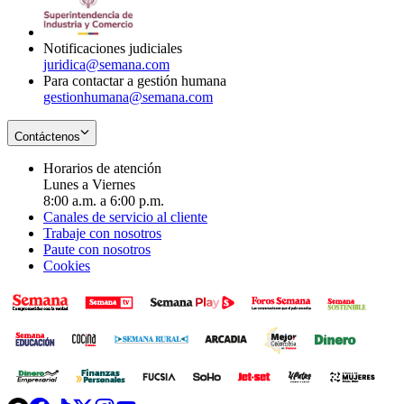
window
new
window
Notificaciones judiciales
juridica@semana.com
Para contactar a gestión humana
gestionhumana@semana.com
Contáctenos
Horarios de atención
Lunes a Viernes
8:00 a.m. a 6:00 p.m.
Canales de servicio al cliente
Trabaje con nosotros
Paute con nosotros
Cookies