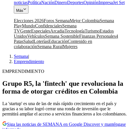
noticias
Política
Nación
Dinero
Deportes
Opinión
Impresa
Jet Set
Más
Elecciones 2026
Foros Semana
Mejor Colombia
Semana
Play
Mundo
Confidenciales
Semana
TV
Gente
Especiales
Arcadia
Tecnología
Turismo
Estados
Unidos
Vehículos
Semana Sostenible
Finanzas Personales
4
Patas
Salud
Loterías
Educación
Contenido en
colaboración
Semana Rural
Mujeres
Semana
|
Emprendimiento
EMPRENDIMIENTO
Grupo R5, la 'fintech' que revoluciona la
forma de otorgar créditos en Colombia
La 'startup' es una de las de más rápido crecimiento en el país y
gracias a su labor logró cerrar una ronda de inversión que le
permitirá ampliar el acceso a servicios financieros a los colombianos.
Siga las noticias de SEMANA en Google Discover y manténgase