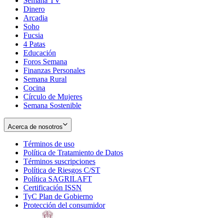
Semana TV
Dinero
Arcadia
Soho
Opens
Fucsia
in
Opens
4 Patas
new
in
Educación
window
new
Foros Semana
window
Finanzas Personales
Semana Rural
Cocina
Círculo de Mujeres
Semana Sostenible
Acerca de nosotros
Términos de uso
Opens
Política de Tratamiento de Datos
in
Opens
Términos suscripciones
new
Opens
in
Política de Riesgos C/ST
window
in
Opens
new
Política SAGRILAFT
Opens
new
in
window
Certificación ISSN
Opens
in
window
new
TyC Plan de Gobierno
in
new
Opens
window
Protección del consumidor
new
window
in
Opens
window
new
in