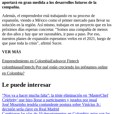
aportará en gran medida a los desarrollos futuros de la
compañía.
Además, el emprendedor está trabajando en su proceso de
expansión, viendo a México como el primer mercado para llevar su
solución en la región. Así mismo, trabajan en un proyecto que en los
próximos días esperan concretar. "Somos una compañía de menos
de dos años y hay que ser razonables, ir paso a paso. Por eso,
nuestros planes de expansión esperamos verlos en el 2021, luego de
que pase toda la crisis", afirmó Sucre.
VER MÁS
Emprendimiento en Colombia
Endeavor
Fintech
colombianas
Fintech
¿Por qué están creciendo los préstamos online
en Colombia?
Le puede interesar
“Nos va a hacer mucha falta”: la triste eliminación en ‘MasterChef
Celebrity’ que hizo llorar a participantes y jurados por igual
José Mourinho tendría contundente postura sobre Vinícius Jr.:
decisión sería clave en Real Madrid
Cambiaron las vías de 10 departamentos en Colombia: estas son las