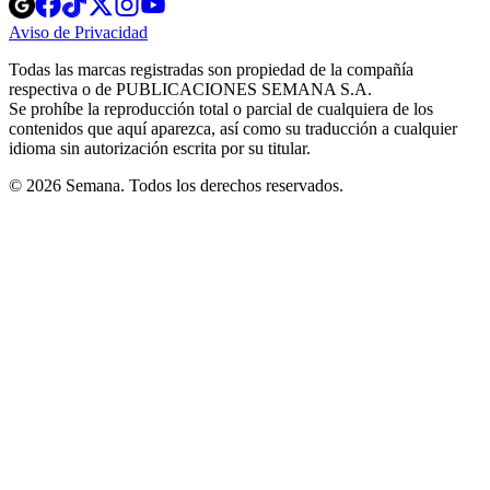
Opens
Opens
Opens
Opens
Opens
in
in
in
in
in
Aviso de Privacidad
Opens
new
new
new
new
new
in
window
window
window
window
window
Todas las marcas registradas son propiedad de la compañía
new
respectiva o de PUBLICACIONES SEMANA S.A.
window
Se prohíbe la reproducción total o parcial de cualquiera de los
contenidos que aquí aparezca, así como su traducción a cualquier
idioma sin autorización escrita por su titular.
© 2026 Semana. Todos los derechos reservados.