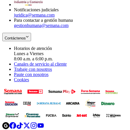
window
Notificaciones judiciales
juridica@semana.com
Para contactar a gestión humana
gestionhumana@semana.com
Contáctenos
Horarios de atención
Lunes a Viernes
8:00 a.m. a 6:00 p.m.
Canales de servicio al cliente
Trabaje con nosotros
Paute con nosotros
Cookies
Opens
Opens
Opens
Opens
Opens
in
in
in
in
in