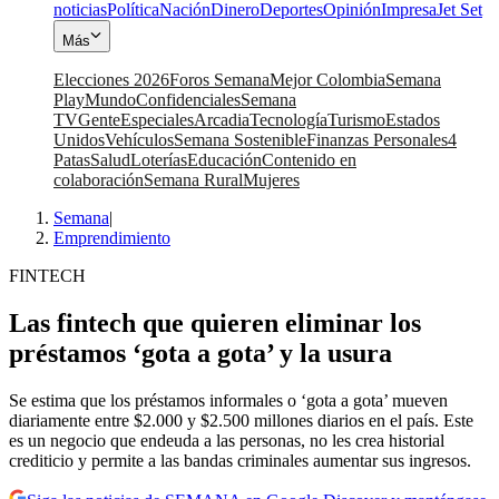
noticias
Política
Nación
Dinero
Deportes
Opinión
Impresa
Jet Set
Más
Elecciones 2026
Foros Semana
Mejor Colombia
Semana
Play
Mundo
Confidenciales
Semana
TV
Gente
Especiales
Arcadia
Tecnología
Turismo
Estados
Unidos
Vehículos
Semana Sostenible
Finanzas Personales
4
Patas
Salud
Loterías
Educación
Contenido en
colaboración
Semana Rural
Mujeres
Semana
|
Emprendimiento
FINTECH
Las fintech que quieren eliminar los
préstamos ‘gota a gota’ y la usura
Se estima que los préstamos informales o ‘gota a gota’ mueven
diariamente entre $2.000 y $2.500 millones diarios en el país. Este
es un negocio que endeuda a las personas, no les crea historial
crediticio y permite a las bandas criminales aumentar sus ingresos.