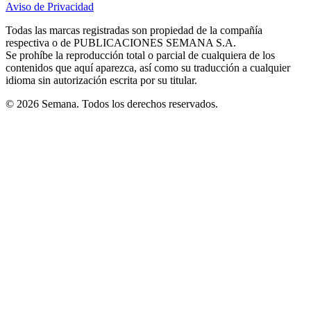
Aviso de Privacidad
Opens
new
new
new
new
new
in
window
window
window
window
window
Todas las marcas registradas son propiedad de la compañía
new
respectiva o de PUBLICACIONES SEMANA S.A.
window
Se prohíbe la reproducción total o parcial de cualquiera de los
contenidos que aquí aparezca, así como su traducción a cualquier
idioma sin autorización escrita por su titular.
© 2026 Semana. Todos los derechos reservados.