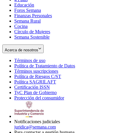
Educación
window
new
Foros Semana
window
Finanzas Personales
Semana Rural
Cocina
Círculo de Mujeres
Semana Sostenible
Acerca de nosotros
Términos de uso
Opens
Política de Tratamiento de Datos
in
Opens
Términos suscripciones
new
Opens
in
Política de Riesgos C/ST
window
in
Opens
new
Política SAGRILAFT
Opens
new
in
window
Certificación ISSN
Opens
in
window
new
TyC Plan de Gobierno
in
new
Opens
window
Protección del consumidor
new
window
in
Opens
window
new
in
window
new
window
Notificaciones judiciales
juridica@semana.com
Para contactar a gestión humana