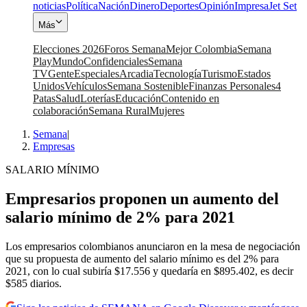
noticias
Política
Nación
Dinero
Deportes
Opinión
Impresa
Jet Set
Más
Elecciones 2026
Foros Semana
Mejor Colombia
Semana
Play
Mundo
Confidenciales
Semana
TV
Gente
Especiales
Arcadia
Tecnología
Turismo
Estados
Unidos
Vehículos
Semana Sostenible
Finanzas Personales
4
Patas
Salud
Loterías
Educación
Contenido en
colaboración
Semana Rural
Mujeres
Semana
|
Empresas
SALARIO MÍNIMO
Empresarios proponen un aumento del
salario mínimo de 2% para 2021
Los empresarios colombianos anunciaron en la mesa de negociación
que su propuesta de aumento del salario mínimo es del 2% para
2021, con lo cual subiría $17.556 y quedaría en $895.402, es decir
$585 diarios.