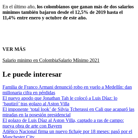
En el último año,
los colombianos que ganan más de dos salarios
mínimos también bajaron desde el 12,5% de 2019 hasta el
11,4% entre enero y octubre de este año.
VER MÁS
Salario minimo en Colombia
Salario Mínimo 2021
Le puede interesar
Familia de Franco Armani denunció robo en vuelo a Medellín: dan
millonaria cifra en pérdidas
El nuevo apodo que Jonathan Tah le colocó a Luis Díaz: lo
‘bautizó’ tras golazo al Aston Villa
El imponente ‘total look’ de Silvia Tcherassi en Cali que acaparó las
miradas en la posesión presidencial
El golazo de Luis Díaz al Aston Villa, captado a ras de campo:
nueva obra de arte con Bayern
Atlético Nacional firma un nuevo fichaje por 18 meses: pasó por el
Manchester City