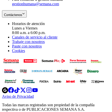
gestionhumana@semana.com
Contáctenos
Horarios de atención
Lunes a Viernes
8:00 a.m. a 6:00 p.m.
Canales de servicio al cliente
Trabaje con nosotros
Paute con nosotros
Cookies
Opens
Opens
Opens
Opens
Opens
in
in
in
in
in
Aviso de Privacidad
Opens
new
new
new
new
new
in
window
window
window
window
window
Todas las marcas registradas son propiedad de la compañía
new
respectiva o de PUBLICACIONES SEMANA S.A.
window