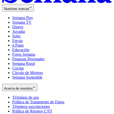
Nuestras marcas
Semana Play
Semana TV
Dinero
Arcadia
Soho
Opens
Fucsia
in
Opens
4 Patas
new
in
Educación
window
new
Foros Semana
window
Finanzas Personales
Semana Rural
Cocina
Círculo de Mujeres
Semana Sostenible
Acerca de nosotros
Términos de uso
Opens
Política de Tratamiento de Datos
in
Opens
Términos suscripciones
new
Opens
in
Política de Riesgos C/ST
window
in
Opens
new