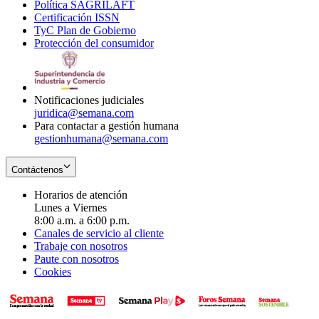
Política SAGRILAFT
Opens
new
in
window
Certificación ISSN
Opens
in
window
new
TyC Plan de Gobierno
in
new
Opens
window
Protección del consumidor
new
window
in
Opens
window
new
in
window
new
window
Notificaciones judiciales
juridica@semana.com
Para contactar a gestión humana
gestionhumana@semana.com
Contáctenos
Horarios de atención
Lunes a Viernes
8:00 a.m. a 6:00 p.m.
Canales de servicio al cliente
Trabaje con nosotros
Paute con nosotros
Cookies