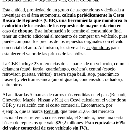
Esta entidad, propiedad de un grupo de aseguradoras y dedicada a
investigar en el área automotriz,
calcula periódicamente la Cesta
Básica de Repuestos (CBR), una herramienta que monitorea la
evolución de los costos de los repuestos de mayor rotación en
caso de choque.
Esta información le permite al consumidor final
tener un criterio adicional al momento de comprar un vehículo, pues
puede comparar los precios de los repuestos originales con el valor
comercial del auto. Así mismo, les sirve a las
aseguradoras
para
establecer el valor de las primas de las pólizas.
La CBR incluye 23 referencias de las partes de un vehículo, como la
delantera (capó, farola, guardafango, etcétera), central (espejo
retrovisor, puertas, vidrios), trasera (tapa baúl, stop, panorámico
trasero) y electromecánica (amortiguador, condensador, radiador),
entre otros.
Al analizar las 5 marcas de carros más vendidas en el país (Renault,
Chevrolet, Mazda, Nissan y Kia) en Cesvi calcularon el valor de su
CBR y su relación con el costo comercial. Encontraron, por
ejemplo, que la marca
Renault
, que tiene 21,6% del mercado
nacional en su referencia más vendida, el Sandero, tiene una cesta
básica de repuestos que vale $20,2 millones.
Esto equivale a 60%
del valor comercial de este vehículo sin IVA.