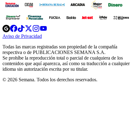
Opens
Opens
Opens
Opens
Opens
in
in
in
in
in
Aviso de Privacidad
Opens
new
new
new
new
new
in
window
window
window
window
window
Todas las marcas registradas son propiedad de la compañía
new
respectiva o de PUBLICACIONES SEMANA S.A.
window
Se prohíbe la reproducción total o parcial de cualquiera de los
contenidos que aquí aparezca, así como su traducción a cualquier
idioma sin autorización escrita por su titular.
© 2026 Semana. Todos los derechos reservados.