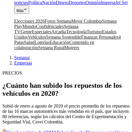
noticias
Política
Nación
Dinero
Deportes
Opinión
Impresa
Jet Set
Más
Elecciones 2026
Foros Semana
Mejor Colombia
Semana
Play
Mundo
Confidenciales
Semana
TV
Gente
Especiales
Arcadia
Tecnología
Turismo
Estados
Unidos
Vehículos
Semana Sostenible
Finanzas Personales
4
Patas
Salud
Loterías
Educación
Contenido en
colaboración
Semana Rural
Mujeres
Semana
|
Empresas
PRECIOS
¿Cuánto han subido los repuestos de los
vehículos en 2020?
Subió de enero a agosto de 2020 el precio promedio de los repuestos
de las 16 marcas automotrices más vendidas en el país, que incluyen
80 referencias, según los cálculos del Centro de Experimentación y
Seguridad Vial, Cesvi Colombia.