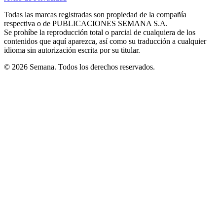
new
new
new
new
new
in
window
window
window
window
window
Todas las marcas registradas son propiedad de la compañía
new
respectiva o de PUBLICACIONES SEMANA S.A.
window
Se prohíbe la reproducción total o parcial de cualquiera de los
contenidos que aquí aparezca, así como su traducción a cualquier
idioma sin autorización escrita por su titular.
© 2026 Semana. Todos los derechos reservados.