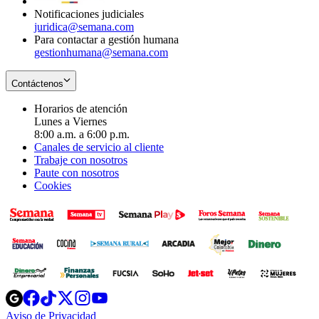
Notificaciones judiciales
juridica@semana.com
Para contactar a gestión humana
gestionhumana@semana.com
Contáctenos
Horarios de atención
Lunes a Viernes
8:00 a.m. a 6:00 p.m.
Canales de servicio al cliente
Trabaje con nosotros
Paute con nosotros
Cookies
Opens
Opens
Opens
Opens
Opens
in
in
in
in
in
Aviso de Privacidad
Opens