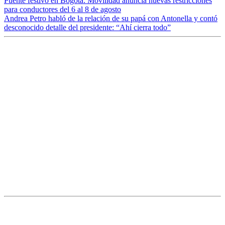
Puente festivo en Bogotá: Movilidad anuncia nuevas restricciones
para conductores del 6 al 8 de agosto
Andrea Petro habló de la relación de su papá con Antonella y contó
desconocido detalle del presidente: “Ahí cierra todo”