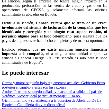
La sanción, según la empresa, no tendrá ningún impacto en la
producción, perforación, en las ventas de crudo y gas o en las
operaciones de CECSA y solamente afectará las oficinas
administrativas ubicadas en Bogotá.
Frente a la sanción,
Canacol reiteró que se trató de un error
involuntario del sistema de facturación de la compañía que fue
identificado y corregido y en ningún caso supone evasión, ni
perjuicio alguno para el fisco colombiano
, pues asegura que los
pagos de impuestos se han hecho completos y de manera oportuna.
Explicó, además, que
no existe ninguna sanción financiera
impuesta a la compañía,
ni a ninguna otra entidad corporativa
afiliada a Canacol Energy S.A., "la sanción es solo para la sede
administrativa de Bogotá".
Le puede interesar
Carros y motos seguirán bajo reglamentos actuales: Gobierno Petro
posterga el cambio y estas son las razones
Andrea Petro no se quedó callada y reaccionó a salida del país de
Verónica Alcocer; dejó particular mensaje: “Esa no”
Gianni Infantino y su asistencia a la posesión de Abelardo De La
Espriella: Cancillería dio veredicto oficial