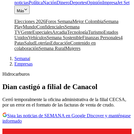
noticias
Política
Nación
Dinero
Deportes
Opinión
Impresa
Jet Set
Más
Elecciones 2026
Foros Semana
Mejor Colombia
Semana
Play
Mundo
Confidenciales
Semana
TV
Gente
Especiales
Arcadia
Tecnología
Turismo
Estados
Unidos
Vehículos
Semana Sostenible
Finanzas Personales
4
Patas
Salud
Loterías
Educación
Contenido en
colaboración
Semana Rural
Mujeres
Semana
|
Empresas
Hidrocarburos
Dian castigó a filial de Canacol
Cerró temporalmente la oficina administrativa de la filial CECSA,
por un error en el formato de las facturas de venta de crudo.
Siga las noticias de SEMANA en Google Discover y manténgase
informado