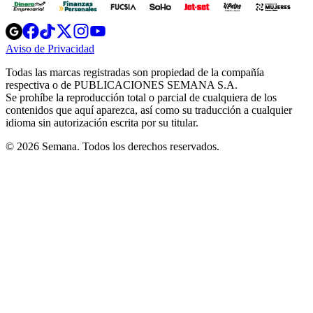
Opens
Opens
Opens
Opens
Opens
in
in
in
in
in
Aviso de Privacidad
Opens
new
new
new
new
new
in
window
window
window
window
window
Todas las marcas registradas son propiedad de la compañía
new
respectiva o de PUBLICACIONES SEMANA S.A.
window
Se prohíbe la reproducción total o parcial de cualquiera de los
contenidos que aquí aparezca, así como su traducción a cualquier
idioma sin autorización escrita por su titular.
© 2026 Semana. Todos los derechos reservados.