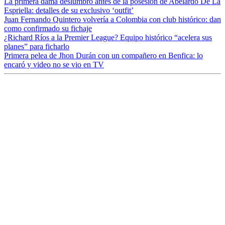
La primera dama deslumbró antes de la posesión de Abelardo De La
Espriella: detalles de su exclusivo ‘outfit’
Juan Fernando Quintero volvería a Colombia con club histórico: dan
como confirmado su fichaje
¿Richard Ríos a la Premier League? Equipo histórico “acelera sus
planes” para ficharlo
Primera pelea de Jhon Durán con un compañero en Benfica: lo
encaró y video no se vio en TV