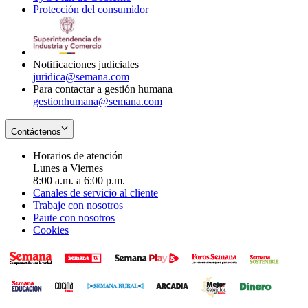
Protección del consumidor
new
window
in
Opens
window
new
in
window
new
window
Notificaciones judiciales
juridica@semana.com
Para contactar a gestión humana
gestionhumana@semana.com
Contáctenos
Horarios de atención
Lunes a Viernes
8:00 a.m. a 6:00 p.m.
Canales de servicio al cliente
Trabaje con nosotros
Paute con nosotros
Cookies