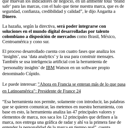
que muevan los indicadores de negocio, en un ambiente total ‘brand
safe‘ para las marcas, con el halo que tiene nuestra marca, que es de
seguridad, confianza, credibilidad y calidad”, le dijo Angarita a
Dinero
.
La hazaña, según la directiva,
será poder integrarse con
soluciones en el mundo digital desarrolladas por talento
colombiano a disposición de mercados
como Brasil, México,
Centroamérica y cono sur.
El proceso desarrollado cuenta con cuatro fases que analiza los
‘insights’, usa ‘data analytics’ y la usa para construir mensajes.
También se usa inteligencia artificial con la herramienta de
‘personality insights’ de
IBM
Watson en un software propio
denominado Cúpido.
Le puede interesar:
"Ahora en Francia se enteran más de lo que pasa
en Latinoamérica": Presidente de France 24
“Esa herramienta nos permite, solamente con introducir, las palabras
que se quieren comunicar, las metemos en nuestra herramienta, con
base en esto, la herramienta analiza las 47 principales valores y
elementos de marca, nos saca los 12 principales que definen a la
marca, nos entrega una gráfica de radar y ahí va la primera fase de
entender la personalidad de la marca en tiempo real”, cuenta