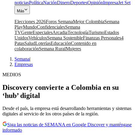
noticias
Política
Nación
Dinero
Deportes
Opinión
Impresa
Jet Set
Más
Elecciones 2026
Foros Semana
Mejor Colombia
Semana
Play
Mundo
Confidenciales
Semana
TV
Gente
Especiales
Arcadia
Tecnología
Turismo
Estados
Unidos
Vehículos
Semana Sostenible
Finanzas Personales
4
Patas
Salud
Loterías
Educación
Contenido en
colaboración
Semana Rural
Mujeres
Semana
|
Empresas
MEDIOS
Discovery convierte a Colombia en su
‘hub’ digital
Desde el país, la empresa está desarrollando herramientas y sistemas
digitales al servicio de los otros países de la región.
Siga las noticias de SEMANA en Google Discover y manténgase
informado