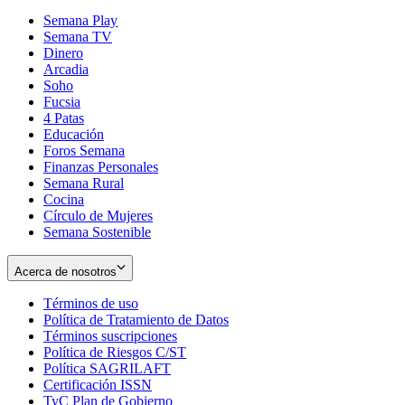
Semana Play
Semana TV
Dinero
Arcadia
Soho
Opens
Fucsia
in
Opens
4 Patas
new
in
Educación
window
new
Foros Semana
window
Finanzas Personales
Semana Rural
Cocina
Círculo de Mujeres
Semana Sostenible
Acerca de nosotros
Términos de uso
Opens
Política de Tratamiento de Datos
in
Opens
Términos suscripciones
new
Opens
in
Política de Riesgos C/ST
window
in
Opens
new
Política SAGRILAFT
Opens
new
in
window
Certificación ISSN
Opens
in
window
new
TyC Plan de Gobierno
in
new
Opens
window