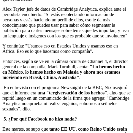
Alex Tayler, jefe de datos de Cambridge Analytica, explica ante el
periodista encubierto: "Si estás recolectando información de
personas y estás haciendo un perfil de ellos, eso te da más
conocimiento que puedes usar para saber cómo segmentar la
población para darles mensajes sobre temas que les importan, y usar
un lenguaje e imágenes con los que es probable que se involucren".
Y continúa: "Usamos eso en Estados Unidos y usamos eso en
África. Eso es lo que hacemos como compañía".
Entonces, según se ve en la cámara oculta de Channel 4, el director
general de la compañía, Mark Turnbull, acota:
"Lo hemos hecho
en México, lo hemos hecho en Malasia y ahora nos estamos
moviendo en Brasil, China, Australia"
.
En entrevista con el programa Newsnight de la BBC, Nix aseguró
que el informe era
una "tergiversación de los hechos"
, algo que se
repitió luego en un comunicado de la firma que agrega: "Cambridge
Analytica no aprueba ni realiza engaños, sobornos o señuelos
sexuales", dijo.
5. ¿Por qué Facebook no hizo nada?
Este martes, se supo que
tanto EE.UU. como Reino Unido están