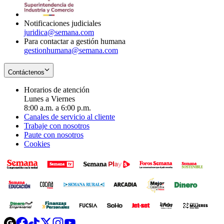
window
new
window
Notificaciones judiciales
juridica@semana.com
Para contactar a gestión humana
gestionhumana@semana.com
Contáctenos
Horarios de atención
Lunes a Viernes
8:00 a.m. a 6:00 p.m.
Canales de servicio al cliente
Trabaje con nosotros
Paute con nosotros
Cookies
Opens
Opens
Opens
Opens
Opens