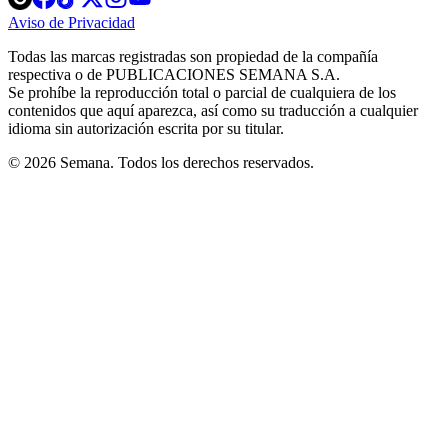
in
in
in
in
in
Aviso de Privacidad
Opens
new
new
new
new
new
in
window
window
window
window
window
Todas las marcas registradas son propiedad de la compañía
new
respectiva o de PUBLICACIONES SEMANA S.A.
window
Se prohíbe la reproducción total o parcial de cualquiera de los
contenidos que aquí aparezca, así como su traducción a cualquier
idioma sin autorización escrita por su titular.
© 2026 Semana. Todos los derechos reservados.