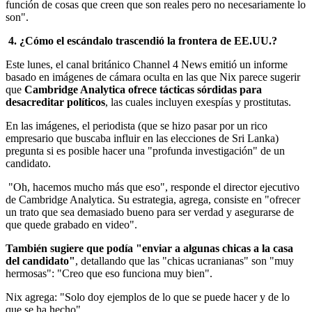
función de cosas que creen que son reales pero no necesariamente lo
son".
4. ¿Cómo el escándalo trascendió la frontera de EE.UU.?
Este lunes, el canal británico Channel 4 News emitió un informe
basado en imágenes de cámara oculta en las que Nix parece sugerir
que
Cambridge Analytica ofrece tácticas sórdidas para
desacreditar políticos
, las cuales incluyen exespías y prostitutas.
En las imágenes, el periodista (que se hizo pasar por un rico
empresario que buscaba influir en las elecciones de Sri Lanka)
pregunta si es posible hacer una "profunda investigación" de un
candidato.
"Oh, hacemos mucho más que eso", responde el director ejecutivo
de Cambridge Analytica. Su estrategia, agrega, consiste en "ofrecer
un trato que sea demasiado bueno para ser verdad y asegurarse de
que quede grabado en video".
También sugiere que podía "enviar a algunas chicas a la casa
del candidato"
, detallando que las "chicas ucranianas" son "muy
hermosas": "Creo que eso funciona muy bien".
Nix agrega: "Solo doy ejemplos de lo que se puede hacer y de lo
que se ha hecho".