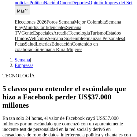
noticias
Política
Nación
Dinero
Deportes
Opinión
Impresa
Jet Set
Más
Elecciones 2026
Foros Semana
Mejor Colombia
Semana
Play
Mundo
Confidenciales
Semana
TV
Gente
Especiales
Arcadia
Tecnología
Turismo
Estados
Unidos
Vehículos
Semana Sostenible
Finanzas Personales
4
Patas
Salud
Loterías
Educación
Contenido en
colaboración
Semana Rural
Mujeres
Semana
|
Empresas
TECNOLOGÍA
5 claves para entender el escándalo que
hizo a Facebook perder US$37.000
millones
En tan solo 24 horas, el valor de Facebook cayó US$37.000
millones por un escándalo que comenzó con un aparentemente
inocente test de personalidad en la red social y derivó en
acusaciones de robo de datos, interferencia política y chantajes con