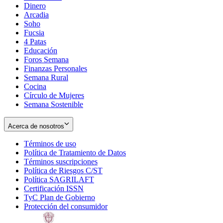
Dinero
Arcadia
Soho
Opens
Fucsia
in
Opens
4 Patas
new
in
Educación
window
new
Foros Semana
window
Finanzas Personales
Semana Rural
Cocina
Círculo de Mujeres
Semana Sostenible
Acerca de nosotros
Términos de uso
Opens
Política de Tratamiento de Datos
in
Opens
Términos suscripciones
new
Opens
in
Política de Riesgos C/ST
window
in
Opens
new
Política SAGRILAFT
Opens
new
in
window
Certificación ISSN
Opens
in
window
new
TyC Plan de Gobierno
in
new
Opens
window
Protección del consumidor
new
window
in
Opens
window
new
in