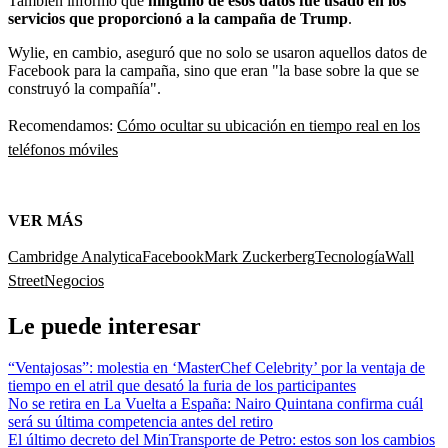
También informó que
ninguno de esos datos fue usado en los
servicios que proporcionó a la campaña de Trump
.
Wylie, en cambio, aseguró que no solo se usaron aquellos datos de
Facebook para la campaña, sino que eran "la base sobre la que se
construyó la compañía".
Recomendamos:
Cómo ocultar su ubicación en tiempo real en los
teléfonos móviles
VER MÁS
Cambridge Analytica
Facebook
Mark Zuckerberg
Tecnología
Wall
Street
Negocios
Le puede interesar
“Ventajosas”: molestia en ‘MasterChef Celebrity’ por la ventaja de
tiempo en el atril que desató la furia de los participantes
No se retira en La Vuelta a España: Nairo Quintana confirma cuál
será su última competencia antes del retiro
El último decreto del MinTransporte de Petro: estos son los cambios