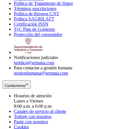
Política de Tratamiento de Datos
in
Opens
Términos suscripciones
new
Opens
in
Política de Riesgos C/ST
window
in
Opens
new
Política SAGRILAFT
Opens
new
in
window
Certificación ISSN
Opens
in
window
new
TyC Plan de Gobierno
in
new
Opens
window
Protección del consumidor
new
window
in
Opens
window
new
in
window
new
window
Notificaciones judiciales
juridica@semana.com
Para contactar a gestión humana
gestionhumana@semana.com
Contáctenos
Horarios de atención
Lunes a Viernes
8:00 a.m. a 6:00 p.m.
Canales de servicio al cliente
Trabaje con nosotros
Paute con nosotros
Cookies