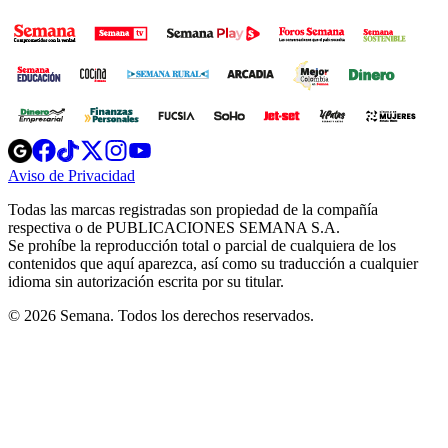
Opens
Opens
Opens
Opens
Opens
in
in
in
in
in
Aviso de Privacidad
Opens
new
new
new
new
new
in
window
window
window
window
window
Todas las marcas registradas son propiedad de la compañía
new
respectiva o de PUBLICACIONES SEMANA S.A.
window
Se prohíbe la reproducción total o parcial de cualquiera de los
contenidos que aquí aparezca, así como su traducción a cualquier
idioma sin autorización escrita por su titular.
© 2026 Semana. Todos los derechos reservados.