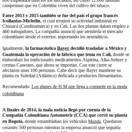
800 empleados directos los afectados, así como 12.000 familias
campesinas que en Colombia viven del cultivo del tabaco.
Entre 2013 y 2015 también se fue del país el grupo francés
Icollantas-Michelin
, el cual terminó su actividad industrial en
Chusacá (Cundinamarca) y en Cali. Las dos plantas daban empleo a
460 trabajadores. La compañía anunció que atendería el mercado
colombiano desde el exterior, importando los neumáticos.
Igualmente,
la farmacéutica
Bayer
decidió trasladar a México y
Guatemala la operación de la fábrica que tenía en Cali,
donde se
elaboraban los tradicionales medicamentos Aspirina, Alka-Seltzer y
cremas Canesten, que ahora se importan. Con este cierre se
afectaron unas 100 personas. Cabe decir que Bayer mantiene su
planta en Soledad (Atlántico) dedicada a productos fitosanitarios.
Recomendado:
Los planes de H M que llega a competir en la moda
colombiana
A finales de 2014, la mala noticia llegó por cuenta de la
Compañía Colombiana Automotriz (CCA) que cerró su planta
en Bogotá,
donde ensamblaban los vehículos
Mazda
. Quedaron
cesantes 500 personas mientras la empresa anunció que seguiría