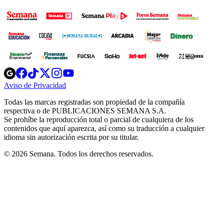
Opens
Opens
Opens
Opens
Opens
in
in
in
in
in
Aviso de Privacidad
Opens
new
new
new
new
new
in
window
window
window
window
window
Todas las marcas registradas son propiedad de la compañía
new
respectiva o de PUBLICACIONES SEMANA S.A.
window
Se prohíbe la reproducción total o parcial de cualquiera de los
contenidos que aquí aparezca, así como su traducción a cualquier
idioma sin autorización escrita por su titular.
© 2026 Semana. Todos los derechos reservados.