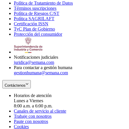
Política de Tratamiento de Datos
in
Opens
Términos suscripciones
new
Opens
in
Política de Riesgos C/ST
window
in
Opens
new
Política SAGRILAFT
Opens
new
in
window
Certificación ISSN
Opens
in
window
new
TyC Plan de Gobierno
in
new
Opens
window
Protección del consumidor
new
window
in
Opens
window
new
in
window
new
window
Notificaciones judiciales
juridica@semana.com
Para contactar a gestión humana
gestionhumana@semana.com
Contáctenos
Horarios de atención
Lunes a Viernes
8:00 a.m. a 6:00 p.m.
Canales de servicio al cliente
Trabaje con nosotros
Paute con nosotros
Cookies