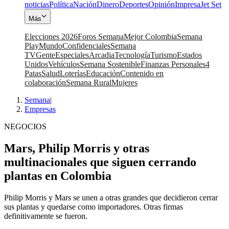
noticias
Política
Nación
Dinero
Deportes
Opinión
Impresa
Jet Set
Más
Elecciones 2026
Foros Semana
Mejor Colombia
Semana
Play
Mundo
Confidenciales
Semana
TV
Gente
Especiales
Arcadia
Tecnología
Turismo
Estados
Unidos
Vehículos
Semana Sostenible
Finanzas Personales
4
Patas
Salud
Loterías
Educación
Contenido en
colaboración
Semana Rural
Mujeres
Semana
|
Empresas
NEGOCIOS
Mars, Philip Morris y otras
multinacionales que siguen cerrando
plantas en Colombia
Philip Morris y Mars se unen a otras grandes que decidieron cerrar
sus plantas y quedarse como importadores. Otras firmas
definitivamente se fueron.