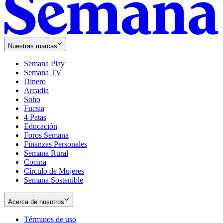
Nuestras marcas
Semana Play
Semana TV
Dinero
Arcadia
Soho
Opens
Fucsia
in
Opens
4 Patas
new
in
Educación
window
new
Foros Semana
window
Finanzas Personales
Semana Rural
Cocina
Círculo de Mujeres
Semana Sostenible
Acerca de nosotros
Términos de uso
Opens