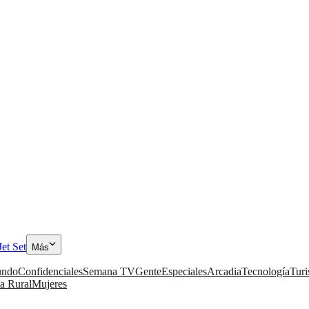
Jet Set
Más
ndo
Confidenciales
Semana TV
Gente
Especiales
Arcadia
Tecnología
Tur
a Rural
Mujeres