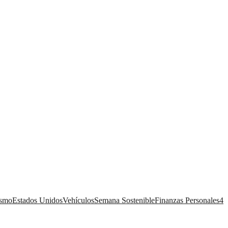
ismo
Estados Unidos
Vehículos
Semana Sostenible
Finanzas Personales
4