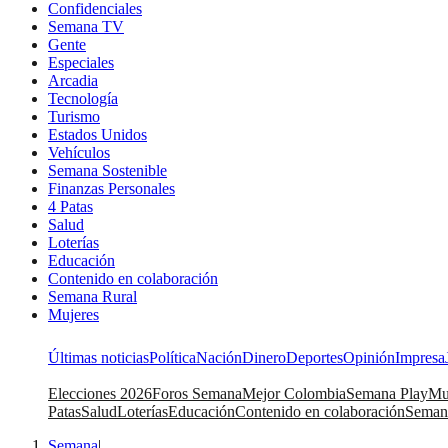
Confidenciales
Semana TV
Gente
Especiales
Arcadia
Tecnología
Turismo
Estados Unidos
Vehículos
Semana Sostenible
Finanzas Personales
4 Patas
Salud
Loterías
Educación
Contenido en colaboración
Semana Rural
Mujeres
Últimas noticias
Política
Nación
Dinero
Deportes
Opinión
Impresa
Elecciones 2026
Foros Semana
Mejor Colombia
Semana Play
Mu
Patas
Salud
Loterías
Educación
Contenido en colaboración
Seman
Semana
|