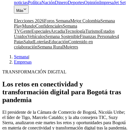
noticias
Política
Nación
Dinero
Deportes
Opinión
Impresa
Jet Set
Más
Elecciones 2026
Foros Semana
Mejor Colombia
Semana
Play
Mundo
Confidenciales
Semana
TV
Gente
Especiales
Arcadia
Tecnología
Turismo
Estados
Unidos
Vehículos
Semana Sostenible
Finanzas Personales
4
Patas
Salud
Loterías
Educación
Contenido en
colaboración
Semana Rural
Mujeres
Semana
|
Empresas
TRANSFORMACIÓN DIGITAL
Los retos en conectividad y
transformación digital para Bogotá tras
pandemia
El presidente de la Cámara de Comercio de Bogotá, Nicolás Uribe;
el líder de Tigo, Marcelo Cataldo; y la alta consejera TIC, Suzy
Sierra, analizaron este martes los retos y oportunidades para Bogotá
en materia de conectividad y transformación digital tras la pandemia.