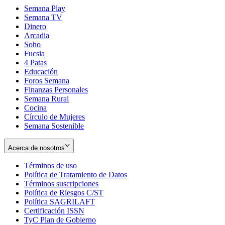
Semana Play
Semana TV
Dinero
Arcadia
Soho
Opens
Fucsia
in
Opens
4 Patas
new
in
Educación
window
new
Foros Semana
window
Finanzas Personales
Semana Rural
Cocina
Círculo de Mujeres
Semana Sostenible
Acerca de nosotros
Términos de uso
Opens
Política de Tratamiento de Datos
in
Opens
Términos suscripciones
new
Opens
in
Política de Riesgos C/ST
window
in
Opens
new
Política SAGRILAFT
Opens
new
in
window
Certificación ISSN
Opens
in
window
new
TyC Plan de Gobierno
in
new
Opens
window