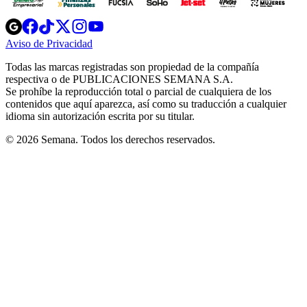
Opens
Opens
Opens
Opens
Opens
in
in
in
in
in
Aviso de Privacidad
Opens
new
new
new
new
new
in
window
window
window
window
window
Todas las marcas registradas son propiedad de la compañía
new
respectiva o de PUBLICACIONES SEMANA S.A.
window
Se prohíbe la reproducción total o parcial de cualquiera de los
contenidos que aquí aparezca, así como su traducción a cualquier
idioma sin autorización escrita por su titular.
© 2026 Semana. Todos los derechos reservados.