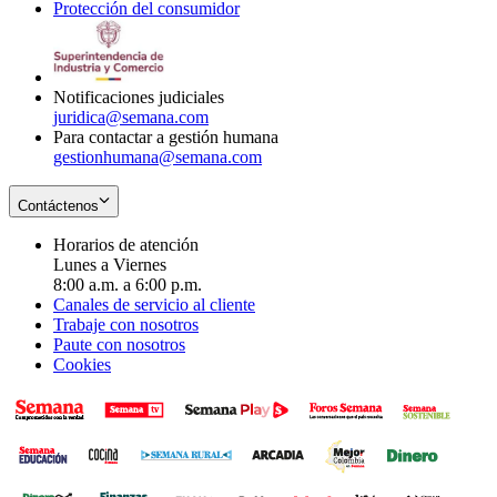
Protección del consumidor
new
window
in
Opens
window
new
in
window
new
window
Notificaciones judiciales
juridica@semana.com
Para contactar a gestión humana
gestionhumana@semana.com
Contáctenos
Horarios de atención
Lunes a Viernes
8:00 a.m. a 6:00 p.m.
Canales de servicio al cliente
Trabaje con nosotros
Paute con nosotros
Cookies