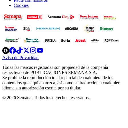
Paute con nosotros
Cookies
Opens
Opens
Opens
Opens
Opens
in
in
in
in
in
Aviso de Privacidad
Opens
new
new
new
new
new
in
window
window
window
window
window
Todas las marcas registradas son propiedad de la compañía
new
respectiva o de PUBLICACIONES SEMANA S.A.
window
Se prohíbe la reproducción total o parcial de cualquiera de los
contenidos que aquí aparezca, así como su traducción a cualquier
idioma sin autorización escrita por su titular.
© 2026 Semana. Todos los derechos reservados.