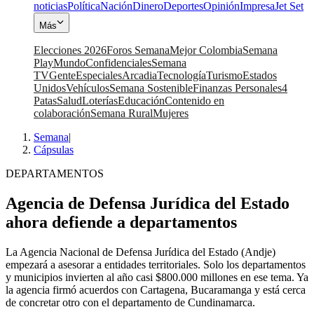
noticias
Política
Nación
Dinero
Deportes
Opinión
Impresa
Jet Set
Más
Elecciones 2026
Foros Semana
Mejor Colombia
Semana
Play
Mundo
Confidenciales
Semana
TV
Gente
Especiales
Arcadia
Tecnología
Turismo
Estados
Unidos
Vehículos
Semana Sostenible
Finanzas Personales
4
Patas
Salud
Loterías
Educación
Contenido en
colaboración
Semana Rural
Mujeres
Semana
|
Cápsulas
DEPARTAMENTOS
Agencia de Defensa Jurídica del Estado
ahora defiende a departamentos
La Agencia Nacional de Defensa Jurídica del Estado (Andje)
empezará a asesorar a entidades territoriales. Solo los departamentos
y municipios invierten al año casi $800.000 millones en ese tema. Ya
la agencia firmó acuerdos con Cartagena, Bucaramanga y está cerca
de concretar otro con el departamento de Cundinamarca.