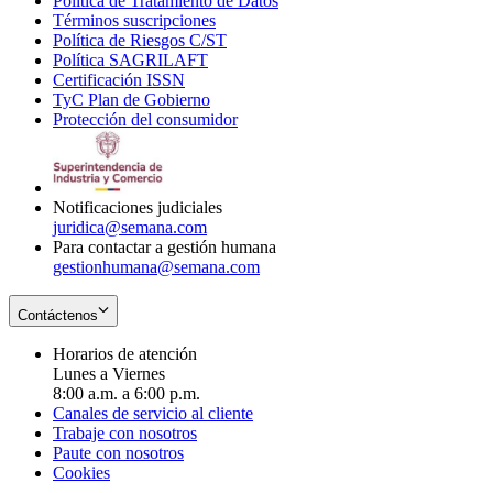
Política de Tratamiento de Datos
in
Opens
Términos suscripciones
new
Opens
in
Política de Riesgos C/ST
window
in
Opens
new
Política SAGRILAFT
Opens
new
in
window
Certificación ISSN
Opens
in
window
new
TyC Plan de Gobierno
in
new
Opens
window
Protección del consumidor
new
window
in
Opens
window
new
in
window
new
window
Notificaciones judiciales
juridica@semana.com
Para contactar a gestión humana
gestionhumana@semana.com
Contáctenos
Horarios de atención
Lunes a Viernes
8:00 a.m. a 6:00 p.m.
Canales de servicio al cliente
Trabaje con nosotros
Paute con nosotros
Cookies