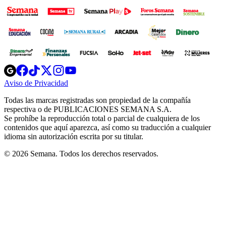
Opens
Opens
Opens
Opens
Opens
in
in
in
in
in
Aviso de Privacidad
Opens
new
new
new
new
new
in
window
window
window
window
window
Todas las marcas registradas son propiedad de la compañía
new
respectiva o de PUBLICACIONES SEMANA S.A.
window
Se prohíbe la reproducción total o parcial de cualquiera de los
contenidos que aquí aparezca, así como su traducción a cualquier
idioma sin autorización escrita por su titular.
© 2026 Semana. Todos los derechos reservados.