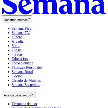
Nuestras marcas
Semana Play
Semana TV
Dinero
Arcadia
Soho
Opens
Fucsia
in
Opens
4 Patas
new
in
Educación
window
new
Foros Semana
window
Finanzas Personales
Semana Rural
Cocina
Círculo de Mujeres
Semana Sostenible
Acerca de nosotros
Términos de uso
Opens