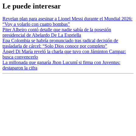
Le puede interesar
Revelan plan para asesinar a Lionel Messi durante el Mundial 2026:
“Voy a volarlo con cuatro bombas”
Piter Albeiro contó detalle que nadie sabía de la posesión
presidencial de Abelardo De La Espriella
Epa Colombia se habría pronunciado tras radical decisión de
trasladarla de cárcel: “Solo Dios conoce por completo”
Ángel Di María reveló la charla que tuvo con Jáminton Campaz:
busca convencerlo
La millonada que ganaría Jhon Lucumí si firma con Juventus:
destaparon la cifra