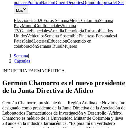
noticias
Política
Nación
Dinero
Deportes
Opinión
Impresa
Jet Set
Más
Elecciones 2026
Foros Semana
Mejor Colombia
Semana
Play
Mundo
Confidenciales
Semana
TV
Gente
Especiales
Arcadia
Tecnología
Turismo
Estados
Unidos
Vehículos
Semana Sostenible
Finanzas Personales
4
Patas
Salud
Loterías
Educación
Contenido en
colaboración
Semana Rural
Mujeres
Semana
|
Cápsulas
INDUSTRIA FARMACÉUTICA
Germán Chamorro es el nuevo presidente
de la Junta Directiva de Afidro
Germán Chamorro, presidente de la Región Andina de Novartis, fue
designado como presidente de la Junta Directiva de la Asociación de
Laboratorios Farmacéuticos de Investigación y Desarrollo (Afidro).
Chamorro es médico de la Universidad Militar de Colombia y lleva
28 años en la industria farmacéutica. “Es para mí un verdadero