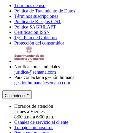
Términos de uso
Opens
Política de Tratamiento de Datos
in
Opens
Términos suscripciones
new
Opens
in
Política de Riesgos C/ST
window
in
Opens
new
Política SAGRILAFT
Opens
new
in
window
Certificación ISSN
Opens
in
window
new
TyC Plan de Gobierno
in
new
Opens
window
Protección del consumidor
new
window
in
Opens
window
new
in
window
new
window
Notificaciones judiciales
juridica@semana.com
Para contactar a gestión humana
gestionhumana@semana.com
Contáctenos
Horarios de atención
Lunes a Viernes
8:00 a.m. a 6:00 p.m.
Canales de servicio al cliente
Trabaje con nosotros
Paute con nosotros