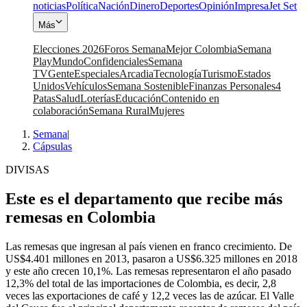
noticias
Política
Nación
Dinero
Deportes
Opinión
Impresa
Jet Set
Más
Elecciones 2026
Foros Semana
Mejor Colombia
Semana
Play
Mundo
Confidenciales
Semana
TV
Gente
Especiales
Arcadia
Tecnología
Turismo
Estados
Unidos
Vehículos
Semana Sostenible
Finanzas Personales
4
Patas
Salud
Loterías
Educación
Contenido en
colaboración
Semana Rural
Mujeres
Semana
|
Cápsulas
DIVISAS
Este es el departamento que recibe más
remesas en Colombia
Las remesas que ingresan al país vienen en franco crecimiento. De
US$4.401 millones en 2013, pasaron a US$6.325 millones en 2018
y este año crecen 10,1%. Las remesas representaron el año pasado
12,3% del total de las importaciones de Colombia, es decir, 2,8
veces las exportaciones de café y 12,2 veces las de azúcar. El Valle