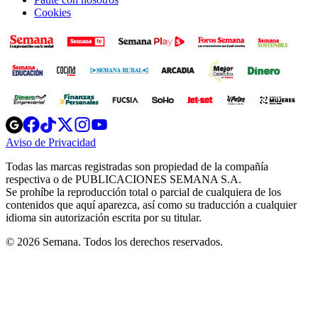
Cookies
Opens
Opens
Opens
Opens
Opens
in
in
in
in
in
Aviso de Privacidad
Opens
new
new
new
new
new
in
window
window
window
window
window
Todas las marcas registradas son propiedad de la compañía
new
respectiva o de PUBLICACIONES SEMANA S.A.
window
Se prohíbe la reproducción total o parcial de cualquiera de los
contenidos que aquí aparezca, así como su traducción a cualquier
idioma sin autorización escrita por su titular.
© 2026 Semana. Todos los derechos reservados.