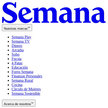
Nuestras marcas
Semana Play
Semana TV
Dinero
Arcadia
Soho
Opens
Fucsia
in
Opens
4 Patas
new
in
Educación
window
new
Foros Semana
window
Finanzas Personales
Semana Rural
Cocina
Círculo de Mujeres
Semana Sostenible
Acerca de nosotros