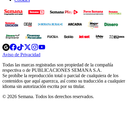
Opens
Opens
Opens
Opens
Opens
in
in
in
in
in
Aviso de Privacidad
Opens
new
new
new
new
new
in
window
window
window
window
window
Todas las marcas registradas son propiedad de la compañía
new
respectiva o de PUBLICACIONES SEMANA S.A.
window
Se prohíbe la reproducción total o parcial de cualquiera de los
contenidos que aquí aparezca, así como su traducción a cualquier
idioma sin autorización escrita por su titular.
© 2026 Semana. Todos los derechos reservados.