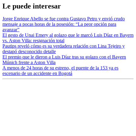
Le puede interesar
Jorge Enrique Abello se fue contra Gustavo Petro y envió crudo
mensaje a pocas horas de la posesión: “La peor opción para
avanzar”
El gesto de Unai Emery al golazo que le marcó Luis Díaz en Bayern
vs. Aston Villa: resignación total
Pautips reveló cómo es su verdadera relación con Lina Tejeiro y
destapó desconocido detalle
El premio que le dieron a Luis Díaz tras su golazo con el Bayern
Múnich frente a Aston Villa
A menos de 24 horas de su estreno, el puente de la 153 ya es
escenario de un accidente en Bogotá