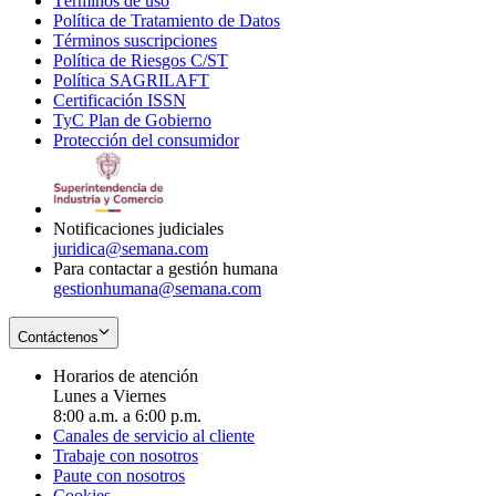
Términos de uso
Opens
Política de Tratamiento de Datos
in
Opens
Términos suscripciones
new
Opens
in
Política de Riesgos C/ST
window
in
Opens
new
Política SAGRILAFT
Opens
new
in
window
Certificación ISSN
Opens
in
window
new
TyC Plan de Gobierno
in
new
Opens
window
Protección del consumidor
new
window
in
Opens
window
new
in
window
new
window
Notificaciones judiciales
juridica@semana.com
Para contactar a gestión humana
gestionhumana@semana.com
Contáctenos
Horarios de atención
Lunes a Viernes
8:00 a.m. a 6:00 p.m.
Canales de servicio al cliente
Trabaje con nosotros
Paute con nosotros
Cookies