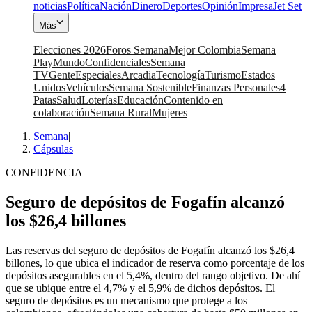
noticias
Política
Nación
Dinero
Deportes
Opinión
Impresa
Jet Set
Más
Elecciones 2026
Foros Semana
Mejor Colombia
Semana
Play
Mundo
Confidenciales
Semana
TV
Gente
Especiales
Arcadia
Tecnología
Turismo
Estados
Unidos
Vehículos
Semana Sostenible
Finanzas Personales
4
Patas
Salud
Loterías
Educación
Contenido en
colaboración
Semana Rural
Mujeres
Semana
|
Cápsulas
CONFIDENCIA
Seguro de depósitos de Fogafín alcanzó
los $26,4 billones
Las reservas del seguro de depósitos de Fogafín alcanzó los $26,4
billones, lo que ubica el indicador de reserva como porcentaje de los
depósitos asegurables en el 5,4%, dentro del rango objetivo. De ahí
que se ubique entre el 4,7% y el 5,9% de dichos depósitos. El
seguro de depósitos es un mecanismo que protege a los