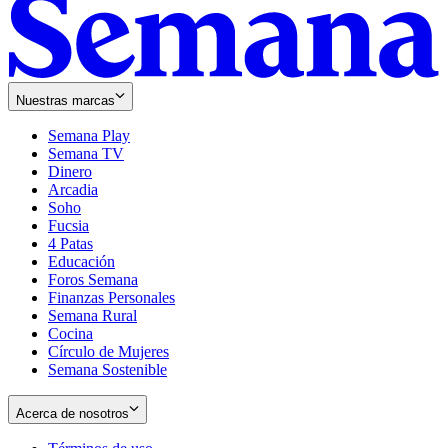
Nuestras marcas
Semana Play
Semana TV
Dinero
Arcadia
Soho
Opens
Fucsia
in
Opens
4 Patas
new
in
Educación
window
new
Foros Semana
window
Finanzas Personales
Semana Rural
Cocina
Círculo de Mujeres
Semana Sostenible
Acerca de nosotros