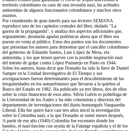
territorio colombiano en caso de una invasión nazi, las actitudes
antisemitas de algunos funcionarios colombianos y muchos otros
asuntos.
Por considerarlo de gran interés para sus lectores SEMANA
reproduce uno de los capitulos centrales del libro, titulado "La
guerra de la propaganda", y analiza dos aspectos adicionales que,
seguramente, desatarán agudas polémicas ahora que el libro sea
puesto en venta al público. Estos dos puntos son los documentos
que presentan los autores para demostrar que el canciller colombiano
del gobierno de Eduardo Santos, Luis López de Mesa, era
antisemita, y los que tienen quever con la posible inspiración nazi
del intento de golpe contra López Pumarejo en Pasto en 1944.
Sobre los autores, basta decir que Donadio ha sido la llave de Daniel
Samper en la Unidad Investigativa de El Tiempo y sus
averiguaciones fueron determinantes para el descubrimiento de las
irregularidades en los autopréstamos que llevaron a la quiebra al
Banco del Estado en 1982. Ha publicado ya tres libros, dos de ellos
sobre la crisis financiera de esos años. Silvia Galvis es politóloga de
la Universidad de los Andes y ha sido columnista y directora del
departamento de investigaciones del diario bumangués Vanguardia
Liberal. Ella fue quien hace casi tres años inició la investigación
sobre la Colombia nazi, a la que Donadio se sumó meses después,
A partir de ese año (1940) Colombia fue escenario donde los
bandos, el nazi-fascista con ayuda de la Falange española y el de los