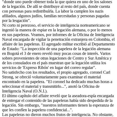
"donde uno puede obtener toda la que quiera en uno de los salones
de la legación. De allí se distribuye al resto del país, donde cuenta
con personas para redistribuírla. La labor la cumplen los nazis
afiliados, algunos judíos, familias necesitadas y personas pagadas
por la lesgación".
Ni corto ni perezoso, el servicio de inteligencia norteamericano se
ingenió la manera de espiar en la legación alemana, o por lo menos
en sus papeleras. Veamos, por informes de la Oficina de Inteligencia
Naval encargada de vigilar la penetración extranjera en Colombia, el
affaire de las papeleras. El agregado militar escribió al Departamento
de Estado: "La inspección de una papelera de la legación alemana
en Bogotá el 3 de enero reveló muy pocas cosas de interés. Varios
sobres provenientes de otras legaciones de Centro y Sur América y
de los consulados en el país muestran que la legación utiliza los
servicios de 'Expreso Ribón' en lugar del correo regular".
No satisfecho con los resultados, el propio agregado, coronel Carl
Strong, se ofreció voluntariamente para examinar el material
encontrado en la papelera. "El coronel ha dedicado muchas horas a
seleccionar el material y transmitirlo...", anotó la Oficina de
Inteligencia Naval (O.N.I.).
El último capítulo del affaire reveló que la aseadora-espía encargada
de entregar el contenido de las papeleras había sido despedida de la
legación. Sin embargo, "nuestros informantes tienen la esperanza de
que les confíen la papelera confidencial...".
Las papeleras no dieron muchos frutos de inteligencia. No obstante,