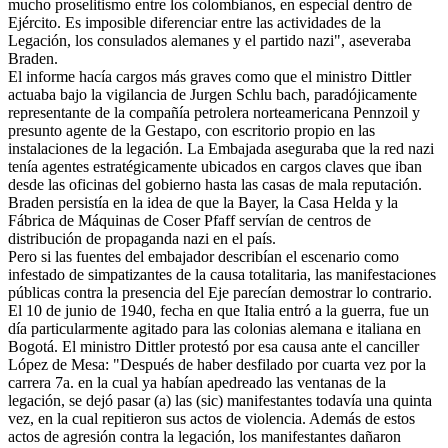
mucho proselitismo entre los colombianos, en especial dentro de
Ejército. Es imposible diferenciar entre las actividades de la
Legación, los consulados alemanes y el partido nazi", aseveraba
Braden.
El informe hacía cargos más graves como que el ministro Dittler
actuaba bajo la vigilancia de Jurgen Schlu bach, paradójicamente
representante de la compañía petrolera norteamericana Pennzoil y
presunto agente de la Gestapo, con escritorio propio en las
instalaciones de la legación. La Embajada aseguraba que la red nazi
tenía agentes estratégicamente ubicados en cargos claves que iban
desde las oficinas del gobierno hasta las casas de mala reputación.
Braden persistía en la idea de que la Bayer, la Casa Helda y la
Fábrica de Máquinas de Coser Pfaff servían de centros de
distribución de propaganda nazi en el país.
Pero si las fuentes del embajador describían el escenario como
infestado de simpatizantes de la causa totalitaria, las manifestaciones
públicas contra la presencia del Eje parecían demostrar lo contrario.
El 10 de junio de 1940, fecha en que Italia entró a la guerra, fue un
día particularmente agitado para las colonias alemana e italiana en
Bogotá. El ministro Dittler protestó por esa causa ante el canciller
López de Mesa: "Después de haber desfilado por cuarta vez por la
carrera 7a. en la cual ya habían apedreado las ventanas de la
legación, se dejó pasar (a) las (sic) manifestantes todavía una quinta
vez, en la cual repitieron sus actos de violencia. Además de estos
actos de agresión contra la legación, los manifestantes dañaron