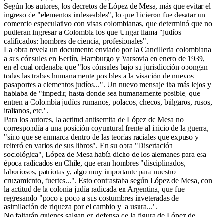
Según los autores, los decretos de López de Mesa, más que evitar el
ingreso de "elementos indeseables", lo que hicieron fue desatar un
comercio especulativo con visas colombianas, que determinó que no
pudieran ingresar a Colombia los que Ungar llama "judíos
calificados: hombres de ciencia, profesionales".
La obra revela un documento enviado por la Cancillería colombiana
a sus cónsules en Berlín, Hamburgo y Varsovia en enero de 1939,
en el cual ordenaba que "los cónsules bajo su jurisdicción opongan
todas las trabas humanamente posibles a la visación de nuevos
pasaportes a elementos judíos...". Un nuevo mensaje iba más lejos y
hablaba de "impedir, hasta donde sea humanamente posible, que
entren a Colombia judíos rumanos, polacos, checos, búlgaros, rusos,
italianos, etc.".
Para los autores, la actitud antisemita de López de Mesa no
correspondía a una posición coyuntural frente al inicio de la guerra,
"sino que se enmarca dentro de las teorías raciales que expuso y
reiteró en varios de sus libros". En su obra "Disertación
sociológica", López de Mesa había dicho de los alemanes para esa
época radicados en Chile, que eran hombres "disciplinados,
laboriosos, patriotas y, algo muy importante para nuestro
cruzamiento, fuertes...". Esto contrastaba según López de Mesa, con
la actitud de la colonia judía radicada en Argentina, que fue
regresando "poco a poco a sus costumbres inveteradas de
asimilación de riqueza por el cambio y la usura...".
No faltarán quienes salgan en defensa de la figura de López de