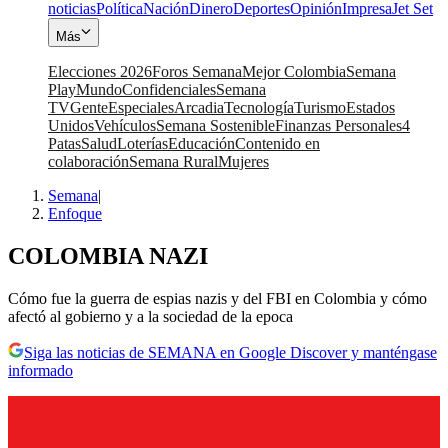
noticias
Política
Nación
Dinero
Deportes
Opinión
Impresa
Jet Set
Más
Elecciones 2026
Foros Semana
Mejor Colombia
Semana
Play
Mundo
Confidenciales
Semana
TV
Gente
Especiales
Arcadia
Tecnología
Turismo
Estados
Unidos
Vehículos
Semana Sostenible
Finanzas Personales
4
Patas
Salud
Loterías
Educación
Contenido en
colaboración
Semana Rural
Mujeres
Semana
|
Enfoque
COLOMBIA NAZI
Cómo fue la guerra de espias nazis y del FBI en Colombia y cómo
afectó al gobierno y a la sociedad de la epoca
Siga las noticias de SEMANA en Google Discover y manténgase
informado