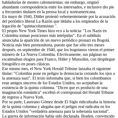
habladurías de mentes calenturientas; sin embargo, originó
abundante correspondencia entre los interesados, e inclusive dio pie
a frecuentes titulares en la prensa local y norteamericana.
En mayo de 1940, Dittler protestó vehementemente por la acusación
del periódico liberal La Razón que tildaba a los empleados de la
legación de "quintacolumnistas ".
El propio New York Times hizo eco a la noticia: "Los Nazis en
Colombia toman posiciones más intrépidas". En el subtítulo
anunciaba la aparición de un nuevo periódico pronazi en Bogotá.
Noticia más bien premonitoria, puesto que fue sólo tres meses
después, en septiembre de 1940, que los bogotanos vieron el primer
número de La Nueva Colombia. Efectivamente, sus páginas no
escatimaban elogios para Franco, Hitler y Mussolini, con despliegue
fotográfico en poses clásicas.
Ese mismo mes, el New York Herald Tribune lanzaba el siguiente
titular: "Colombia pone en peligro la democracia cerrando los ojos a
la amenaza nazi". El texto informaba que, si bien los colombianos
eran amigos sinceros de los Estados Unidos, no aceptaban la
existencia de la quinta columna. "Dicen que es producto de una
imaginación romántica" escribió el corresponsal del Herald Tribune
de regreso a Nueva York.
Por su parte, Laureano Gómez desde El Siglo ridiculizaba la historia
de la quinta columna y alegaba que el peligro real radicaba en los
Estados Unidos "verdadera amenaza para la soberanía nacional".
La guerra de información había sido declarada. Braden, convencido