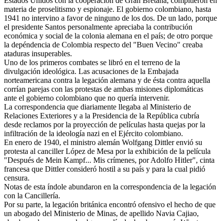
Estados Unidos con la cooperación de Gran Bretaña, compitieron en
materia de proselitismo y espionaje. El gobierno colombiano, hasta
1941 no intervino a favor de ninguno de los dos. De un lado, porque
el presidente Santos personalmente apreciaba la contribución
económica y social de la colonia alemana en el país; de otro porque
la depéndencia de Colombia respecto del "Buen Vecino" creaba
ataduras insuperables.
Uno de los primeros combates se libró en el terreno de la
divulgación ideológica. Las acusaciones de la Embajada
norteamericana contra la legación alemana y de ésta contra aquella
corrían parejas con las protestas de ambas misiones diplomáticas
ante el gobierno colombiano que no quería intervenir.
La correspondencia que diariamente llegaba al Ministerio de
Relaciones Exteriores y a la Presidencia de la República cubría
desde reclamos por la proyección de películas hasta quejas por la
infiltración de la ideología nazi en el Ejército colombiano.
En enero de 1940, el ministro alemán Wolfgang Dittler envió su
protesta al canciller López de Mesa por la exhibición de la película
"Después de Mein Kampf... Mis crímenes, por Adolfo Hitler", cinta
francesa que Dittler consideró hostil a su país y para la cual pidió
censura.
Notas de esta índole abundaron en la correspondencia de la legación
con la Cancillería.
Por su parte, la legación británica encontró ofensivo el hecho de que
un abogado del Ministerio de Minas, de apellido Navia Cajiao,