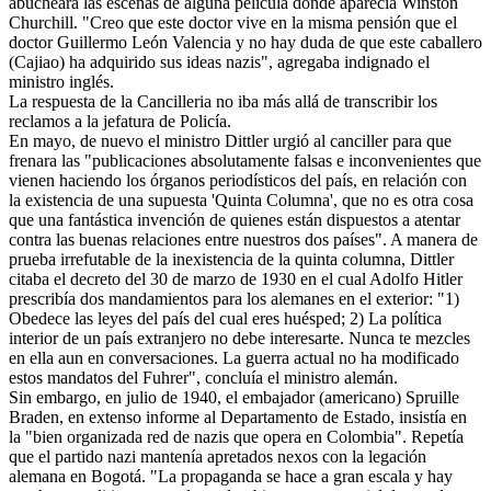
abucheara las escenas de alguna película donde aparecía Winston
Churchill. "Creo que este doctor vive en la misma pensión que el
doctor Guillermo León Valencia y no hay duda de que este caballero
(Cajiao) ha adquirido sus ideas nazis", agregaba indignado el
ministro inglés.
La respuesta de la Cancilleria no iba más allá de transcribir los
reclamos a la jefatura de Policía.
En mayo, de nuevo el ministro Dittler urgió al canciller para que
frenara las "publicaciones absolutamente falsas e inconvenientes que
vienen haciendo los órganos periodísticos del país, en relación con
la existencia de una supuesta 'Quinta Columna', que no es otra cosa
que una fantástica invención de quienes están dispuestos a atentar
contra las buenas relaciones entre nuestros dos países". A manera de
prueba irrefutable de la inexistencia de la quinta columna, Dittler
citaba el decreto del 30 de marzo de 1930 en el cual Adolfo Hitler
prescribía dos mandamientos para los alemanes en el exterior: "1)
Obedece las leyes del país del cual eres huésped; 2) La política
interior de un país extranjero no debe interesarte. Nunca te mezcles
en ella aun en conversaciones. La guerra actual no ha modificado
estos mandatos del Fuhrer", concluía el ministro alemán.
Sin embargo, en julio de 1940, el embajador (americano) Spruille
Braden, en extenso informe al Departamento de Estado, insistía en
la "bien organizada red de nazis que opera en Colombia". Repetía
que el partido nazi mantenía apretados nexos con la legación
alemana en Bogotá. "La propaganda se hace a gran escala y hay