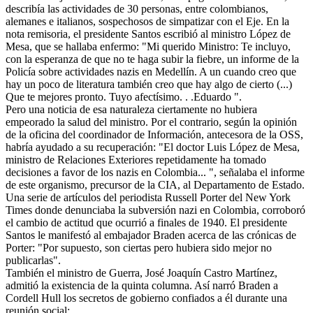
describía las actividades de 30 personas, entre colombianos,
alemanes e italianos, sospechosos de simpatizar con el Eje. En la
nota remisoria, el presidente Santos escribió al ministro López de
Mesa, que se hallaba enfermo: "Mi querido Ministro: Te incluyo,
con la esperanza de que no te haga subir la fiebre, un informe de la
Policía sobre actividades nazis en Medellín. A un cuando creo que
hay un poco de literatura también creo que hay algo de cierto (...)
Que te mejores pronto. Tuyo afectísimo. . .Eduardo ".
Pero una noticia de esa naturaleza ciertamente no hubiera
empeorado la salud del ministro. Por el contrario, según la opinión
de la oficina del coordinador de Información, antecesora de la OSS,
habría ayudado a su recuperación: "El doctor Luis López de Mesa,
ministro de Relaciones Exteriores repetidamente ha tomado
decisiones a favor de los nazis en Colombia... ", señalaba el informe
de este organismo, precursor de la CIA, al Departamento de Estado.
Una serie de artículos del periodista Russell Porter del New York
Times donde denunciaba la subversión nazi en Colombia, corroboró
el cambio de actitud que ocurrió a finales de 1940. El presidente
Santos le manifestó al embajador Braden acerca de las crónicas de
Porter: "Por supuesto, son ciertas pero hubiera sido mejor no
publicarlas".
También el ministro de Guerra, José Joaquín Castro Martínez,
admitió la existencia de la quinta columna. Así narró Braden a
Cordell Hull los secretos de gobierno confiados a él durante una
reunión social: