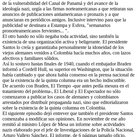
de la vulnerabilidad del Canal de Panamá y del avance de la
ideología nazi, urgía a las firmas norteamericanas a que retiraran sus
anuncios de publicaciones antiamericanas o pronazis y a que
anunciaran en periódicos amigos. Inclusive intervino para que la
publicidad se destinara a Estampa y Esfera, "semanarios
pronorteamericanos fervientes... ".
El otro bando no sólo negaba toda actividad, sino también la
existencia de una organización activa y beligerante. El presidente
Santos lo creía y garantizaba personalmente la idoneidad de los
viejos alemanes venidos a Colombia hacía muchos años, con lazos
afectivos y familiares sólidos.
Así lo sostuvo hastas finales de 1940, cuando el embajador Braden
informó a Cordell Hull, su superior en Washington, que la situación
había cambiado y que ahora había consenso en la prensa nacional de
que la existencia de la quinta columna era un hecho indiscutible.
De acuerdo con Braden, El Tiempo -que antes pedía mesura en el
tratamiento del problema-, El Liberal y El Espectador no sólo
comenzaron a publicar los casos de alemanes y colombianos
arrestados por distribuír propaganda nazi, sino que editorializaron
sobre la existencia de la quinta columna en Colombia.
El siguiente episodio dejó entrever que también el presidente Santos
comenzaba a modificar sus opiniones. En noviembre de ese año
remitió al ministro López de Mesa un informe sobre actividades
nazis elaborado por el jefe de Investigaciones de la Policía Nacional,
Arturo Vallejo Sánchez. El informe, de 6 páginas tamaño oficio,