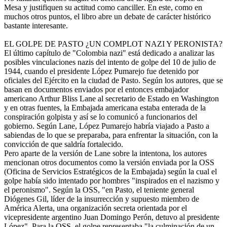
Mesa y justifiquen su actitud como canciller. En este, como en
muchos otros puntos, el libro abre un debate de carácter histórico
bastante interesante.
EL GOLPE DE PASTO ¿UN COMPLOT NAZI Y PERONISTA?
El último capítulo de "Colombia nazi" está dedicado a analizar las
posibles vinculaciones nazis del intento de golpe del 10 de julio de
1944, cuando el presidente López Pumarejo fue detenido por
oficiales del Ejército en la ciudad de Pasto. Según los autores, que se
basan en documentos enviados por el entonces embajador
americano Arthur Bliss Lane al secretario de Estado en Washington
y en otras fuentes, la Embajada americana estaba enterada de la
conspiración golpista y así se lo comunicó a funcionarios del
gobierno. Según Lane, López Pumarejo habría viajado a Pasto a
sabiendas de lo que se preparaba, para enfrentar la situación, con la
convicción de que saldría fortalecido.
Pero aparte de la versión de Lane sobre la intentona, los autores
mencionan otros documentos como la versión enviada por la OSS
(Oficina de Servicios Estratégicos de la Embajada) según la cual el
golpe había sido intentado por hombres "inspirados en el nazismo y
el peronismo". Según la OSS, "en Pasto, el teniente general
Diógenes Gil, líder de la insurrección y supuesto miembro de
América Alerta, una organización secreta orientada por el
vicepresidente argentino Juan Domingo Perón, detuvo al presidente
López". Para la OSS, el golpe representaba "la culminación de un