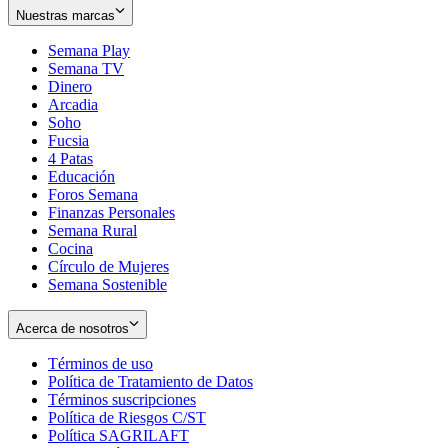
Nuestras marcas
Semana Play
Semana TV
Dinero
Arcadia
Soho
Opens
Fucsia
in
Opens
4 Patas
new
in
Educación
window
new
Foros Semana
window
Finanzas Personales
Semana Rural
Cocina
Círculo de Mujeres
Semana Sostenible
Acerca de nosotros
Términos de uso
Opens
Política de Tratamiento de Datos
in
Opens
Términos suscripciones
new
Opens
in
Política de Riesgos C/ST
window
in
Opens
new
Política SAGRILAFT
Opens
new
in
window