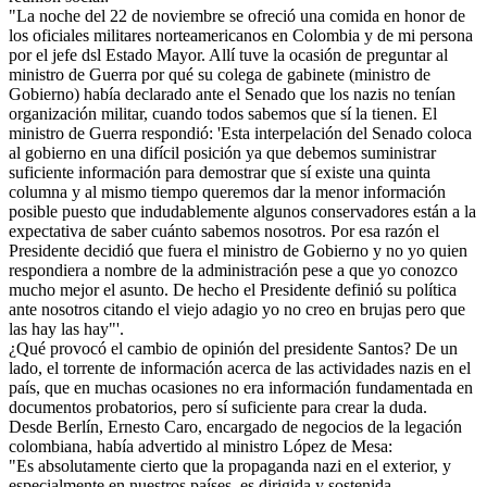
"La noche del 22 de noviembre se ofreció una comida en honor de
los oficiales militares norteamericanos en Colombia y de mi persona
por el jefe dsl Estado Mayor. Allí tuve la ocasión de preguntar al
ministro de Guerra por qué su colega de gabinete (ministro de
Gobierno) había declarado ante el Senado que los nazis no tenían
organización militar, cuando todos sabemos que sí la tienen. El
ministro de Guerra respondió: 'Esta interpelación del Senado coloca
al gobierno en una difícil posición ya que debemos suministrar
suficiente información para demostrar que sí existe una quinta
columna y al mismo tiempo queremos dar la menor información
posible puesto que indudablemente algunos conservadores están a la
expectativa de saber cuánto sabemos nosotros. Por esa razón el
Presidente decidió que fuera el ministro de Gobierno y no yo quien
respondiera a nombre de la administración pese a que yo conozco
mucho mejor el asunto. De hecho el Presidente definió su política
ante nosotros citando el viejo adagio yo no creo en brujas pero que
las hay las hay"'.
¿Qué provocó el cambio de opinión del presidente Santos? De un
lado, el torrente de información acerca de las actividades nazis en el
país, que en muchas ocasiones no era información fundamentada en
documentos probatorios, pero sí suficiente para crear la duda.
Desde Berlín, Ernesto Caro, encargado de negocios de la legación
colombiana, había advertido al ministro López de Mesa:
"Es absolutamente cierto que la propaganda nazi en el exterior, y
especialmente en nuestros países, es dirigida y sostenida