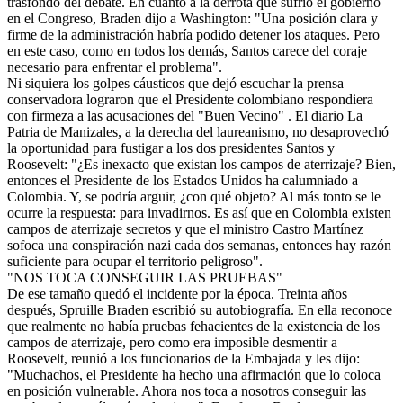
trasfondo del debate. En cuanto a la derrota que sufrió el gobierno
en el Congreso, Braden dijo a Washington: "Una posición clara y
firme de la administración habría podido detener los ataques. Pero
en este caso, como en todos los demás, Santos carece del coraje
necesario para enfrentar el problema".
Ni siquiera los golpes cáusticos que dejó escuchar la prensa
conservadora lograron que el Presidente colombiano respondiera
con firmeza a las acusaciones del "Buen Vecino" . El diario La
Patria de Manizales, a la derecha del laureanismo, no desaprovechó
la oportunidad para fustigar a los dos presidentes Santos y
Roosevelt: "¿Es inexacto que existan los campos de aterrizaje? Bien,
entonces el Presidente de los Estados Unidos ha calumniado a
Colombia. Y, se podría arguir, ¿con qué objeto? Al más tonto se le
ocurre la respuesta: para invadirnos. Es así que en Colombia existen
campos de aterrizaje secretos y que el ministro Castro Martínez
sofoca una conspiración nazi cada dos semanas, entonces hay razón
suficiente para ocupar el territorio peligroso".
"NOS TOCA CONSEGUIR LAS PRUEBAS"
De ese tamaño quedó el incidente por la época. Treinta años
después, Spruille Braden escribió su autobiografía. En ella reconoce
que realmente no había pruebas fehacientes de la existencia de los
campos de aterrizaje, pero como era imposible desmentir a
Roosevelt, reunió a los funcionarios de la Embajada y les dijo:
"Muchachos, el Presidente ha hecho una afirmación que lo coloca
en posición vulnerable. Ahora nos toca a nosotros conseguir las