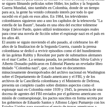
se siguen filmando películas sobre Hitler, los judíos y la Segunda
Guerra Mundial, sino también en Colombia, donde de un tiempo
para aca, la gente ha venido cobrando interés por todo lo que
sucedió en el país en esos años. En 1984, los televidentes
colombianos siguieron uno a uno los capítulos de la telenovela "La
estrella de las Baum", basada en una obra del escritor tolimense
Jorge Eliécer Pardo, quien utilizó testimonios y personajes reales
para crear una novela de ficción sobre el espionaje nazi en el país en
los años 40.
El asunto se siguio moviendo el año pasado, al celebrarse los 40
años de la finalizacion de la Segunda Guerra, cuando la prensa
colombiana se dedicó a revivir episodios como el del hundimiento
de las goletas Rubby y Resolute por parte de submarinos alemanes
en el mar Caribe. La semana pasada, los periodistas Silvia Galvis y
Alberto Donadio publicaron en Editorial Planeta un revelador libro
titulado "Colombia nazi", que, con base en documentos
minuciosamente desempolvados del archivo nacional en Washington
sobre el Departamento de Estado americano y el FBI, y de los
archivos de la Cancillería colombiana y el Ministerio de Defensa,
presenta un completo cuadro sobre distintos aspectos como el
espionaje nazi en Colombia entre 1939 y 1945, la presencia de una
docena de agentes del FBI enviados por el gobierno americano en
misión de contraespionaje, los pactos suscritos en forma secreta por
los gobiernos de Eduardo Santos y Alfonso López Pumarejo con los
Estados Unidos para garantizar el envio de tropas americanas a