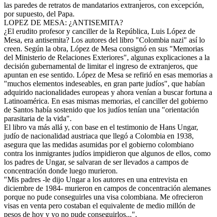
las paredes de retratos de mandatarios extranjeros, con excepción,
por supuesto, del Papa.
LOPEZ DE MESA: ¿ANTISEMITA?
¿El erudito profesor y canciller de la República, Luis López de
Mesa, era antisemita? Los autores del libro "Colombia nazi" así lo
creen. Según la obra, López de Mesa consignó en sus "Memorias
del Ministerio de Relaciones Exteriores", algunas explicaciones a la
decisión gubernamental de limitar el ingreso de extranjeros, que
apuntan en ese sentido. López de Mesa se refirió en esas memorias a
"muchos elementos indeseables, en gran parte judíos", que habían
adquirido nacionalidades europeas y ahora venían a buscar fortuna a
Latinoamérica. En esas mismas memorias, el canciller del gobierno
de Santos había sostenido que los judíos tenían una "orientación
parasitaria de la vida".
El libro va más allá y, con base en el testimonio de Hans Ungar,
judío de nacionalidad austriaca que llegó a Colombia en 1938,
asegura que las medidas asumidas por el gobierno colombiano
contra los inmigrantes judíos impidieron que algunos de ellos, como
los padres de Ungar, se salvaran de ser llevados a campos de
concentración donde luego murieron.
"Mis padres -le dijo Ungar a los autores en una entrevista en
diciembre de 1984- murieron en campos de concentración alemanes
porque no pude conseguirles una visa colombiana. Me ofrecieron
visas en venta pero costaban el equivalente de medio millón de
pesos de hoy y yo no pude conseguirlos...".