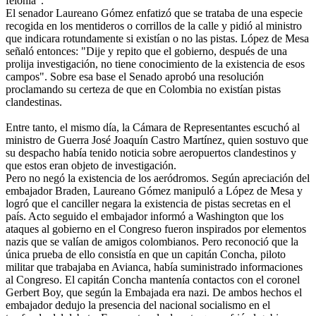
felonía".
El senador Laureano Gómez enfatizó que se trataba de una especie
recogida en los mentideros o corrillos de la calle y pidió al ministro
que indicara rotundamente si existían o no las pistas. López de Mesa
señaló entonces: "Dije y repito que el gobierno, después de una
prolija investigación, no tiene conocimiento de la existencia de esos
campos". Sobre esa base el Senado aprobó una resolución
proclamando su certeza de que en Colombia no existían pistas
clandestinas.
Entre tanto, el mismo día, la Cámara de Representantes escuchó al
ministro de Guerra José Joaquín Castro Martínez, quien sostuvo que
su despacho había tenido noticia sobre aeropuertos clandestinos y
que estos eran objeto de investigación.
Pero no negó la existencia de los aeródromos. Según apreciación del
embajador Braden, Laureano Gómez manipuló a López de Mesa y
logró que el canciller negara la existencia de pistas secretas en el
país. Acto seguido el embajador informó a Washington que los
ataques al gobierno en el Congreso fueron inspirados por elementos
nazis que se valían de amigos colombianos. Pero reconoció que la
única prueba de ello consistía en que un capitán Concha, piloto
militar que trabajaba en Avianca, había suministrado informaciones
al Congreso. El capitán Concha mantenía contactos con el coronel
Gerbert Boy, que según la Embajada era nazi. De ambos hechos el
embajador dedujo la presencia del nacional socialismo en el