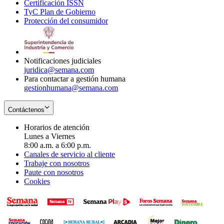
Certificación ISSN
Opens
in
window
new
TyC Plan de Gobierno
in
new
Opens
window
Protección del consumidor
new
window
in
Opens
window
new
in
window
new
window
Notificaciones judiciales
juridica@semana.com
Para contactar a gestión humana
gestionhumana@semana.com
Contáctenos
Horarios de atención
Lunes a Viernes
8:00 a.m. a 6:00 p.m.
Canales de servicio al cliente
Trabaje con nosotros
Paute con nosotros
Cookies