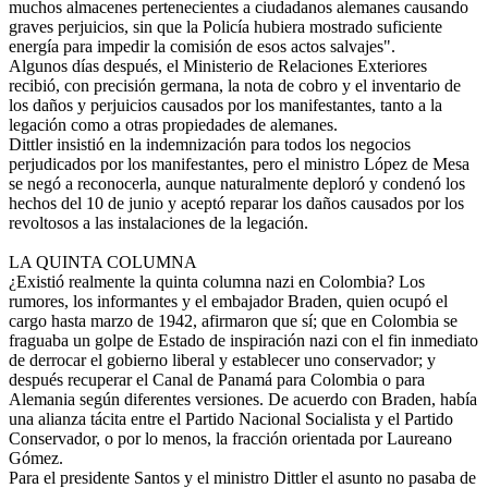
muchos almacenes pertenecientes a ciudadanos alemanes causando
graves perjuicios, sin que la Policía hubiera mostrado suficiente
energía para impedir la comisión de esos actos salvajes".
Algunos días después, el Ministerio de Relaciones Exteriores
recibió, con precisión germana, la nota de cobro y el inventario de
los daños y perjuicios causados por los manifestantes, tanto a la
legación como a otras propiedades de alemanes.
Dittler insistió en la indemnización para todos los negocios
perjudicados por los manifestantes, pero el ministro López de Mesa
se negó a reconocerla, aunque naturalmente deploró y condenó los
hechos del 10 de junio y aceptó reparar los daños causados por los
revoltosos a las instalaciones de la legación.
LA QUINTA COLUMNA
¿Existió realmente la quinta columna nazi en Colombia? Los
rumores, los informantes y el embajador Braden, quien ocupó el
cargo hasta marzo de 1942, afirmaron que sí; que en Colombia se
fraguaba un golpe de Estado de inspiración nazi con el fin inmediato
de derrocar el gobierno liberal y establecer uno conservador; y
después recuperar el Canal de Panamá para Colombia o para
Alemania según diferentes versiones. De acuerdo con Braden, había
una alianza tácita entre el Partido Nacional Socialista y el Partido
Conservador, o por lo menos, la fracción orientada por Laureano
Gómez.
Para el presidente Santos y el ministro Dittler el asunto no pasaba de