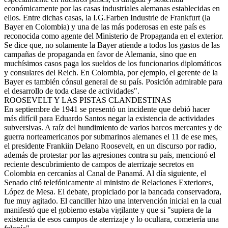
económicamente por las casas industriales alemanas establecidas en
ellos. Entre dichas casas, la I.G.Farben Industrie de Frankfurt (la
Bayer en Colombia) y una de las más poderosas en este país es
reconocida como agente del Ministerio de Propaganda en el exterior.
Se dice que, no solamente la Bayer atiende a todos los gastos de las
campañas de propaganda en favor de Alemania, sino que en
muchísimos casos paga los sueldos de los funcionarios diplomáticos
y consulares del Reich. En Colombia, por ejemplo, el gerente de la
Bayer es también cónsul general de su país. Posición admirable para
el desarrollo de toda clase de actividades".
ROOSEVELT Y LAS PISTAS CLANDESTINAS
En septiembre de 1941 se presentó un incidente que debió hacer
más difícil para Eduardo Santos negar la existencia de actividades
subversivas. A raíz del hundimiento de varios barcos mercantes y de
guerra norteamericanos por submarinos alemanes el 11 de ese mes,
el presidente Frankiin Delano Roosevelt, en un discurso por radio,
además de protestar por las agresiones contra su país, mencionó el
reciente descubrimiento de campos de aterrizaje secretos en
Colombia en cercanías al Canal de Panamá. Al día siguiente, el
Senado citó telefónicamente al ministro de Relaciones Exteriores,
López de Mesa. El debate, propiciado por la bancada conservadora,
fue muy agitado. El canciller hizo una intervención inicial en la cual
manifestó que el gobierno estaba vigilante y que si "supiera de la
existencia de esos campos de aterrizaje y lo ocultara, cometería una