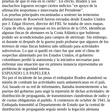
pruebas de que él está en lo cierto". En efecto, Braden y sus
muchachos lograron recoger ciertos indicios "en apoyo de la
afirmación inoportuna e innecesaria del Presidente".
Las pruebas principales encaminadas a sostener las temerarias
afirmaciones de Roosevelt fueron enviadas desde Estados Unidos
por J. Edgar Hoover, director del FBI. Se trataba de unos mapas.
Copia de ellos, que reposan en los archivos de la OSS, identifican
algunas fincas de alemanes en la Costa Atlántica que hubieran
podido ser acondicionadas para campos de aterrizaje. Sin embargo,
ni durante ni después de la guerra pudo probarse que algunos de los
terrenos de estas fincas hubiera sido utilizado para actividades
subversivas. Lo que si quedó en claro fue que ante el clima de
sospechas alimentado por los Estados Unidos, el gobierno
colombiano perdió la autonomía y la iniciativa necesarias para
enfrentar una situación que en primera instancia representaba un
problema de seguridad interna.
ESPIANDO LA PAPELERA
No por el incidente de las pistas el embajador Braden abandonó su
misión de combatir las actividades nazis antiamericanas en el país.
Así, basado en su red de informantes, llamaba insistentemente a las
puertas del gobierno para urgir la represión de dichas actividades: de
distribución de propaganda, de transmisiones clandestinas de radio y
de cuotas obligatorias al partido. A comienzos de octubre de 1941, la
Embajada transmitió al Departamento de Estado que la central de
distribución de propaganda seguía siendo la legación alemana