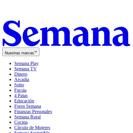
Nuestras marcas
Semana Play
Semana TV
Dinero
Arcadia
Soho
Opens
Fucsia
in
Opens
4 Patas
new
in
Educación
window
new
Foros Semana
window
Finanzas Personales
Semana Rural
Cocina
Círculo de Mujeres
Semana Sostenible