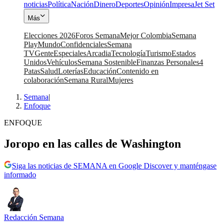
noticias
Política
Nación
Dinero
Deportes
Opinión
Impresa
Jet Set
Más
Elecciones 2026
Foros Semana
Mejor Colombia
Semana
Play
Mundo
Confidenciales
Semana
TV
Gente
Especiales
Arcadia
Tecnología
Turismo
Estados
Unidos
Vehículos
Semana Sostenible
Finanzas Personales
4
Patas
Salud
Loterías
Educación
Contenido en
colaboración
Semana Rural
Mujeres
Semana
|
Enfoque
ENFOQUE
Joropo en las calles de Washington
Siga las noticias de SEMANA en Google Discover y manténgase
informado
Redacción Semana