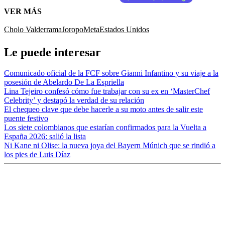
VER MÁS
Cholo Valderrama
Joropo
Meta
Estados Unidos
Le puede interesar
Comunicado oficial de la FCF sobre Gianni Infantino y su viaje a la
posesión de Abelardo De La Espriella
Lina Tejeiro confesó cómo fue trabajar con su ex en ‘MasterChef
Celebrity’ y destapó la verdad de su relación
El chequeo clave que debe hacerle a su moto antes de salir este
puente festivo
Los siete colombianos que estarían confirmados para la Vuelta a
España 2026: salió la lista
Ni Kane ni Olise: la nueva joya del Bayern Múnich que se rindió a
los pies de Luis Díaz