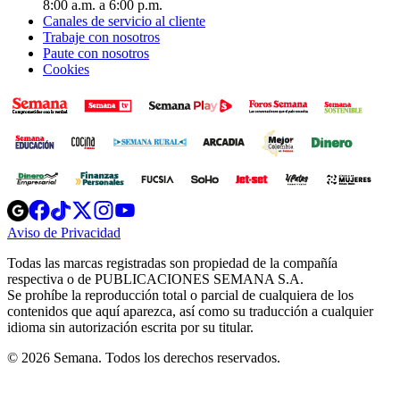
8:00 a.m. a 6:00 p.m.
Canales de servicio al cliente
Trabaje con nosotros
Paute con nosotros
Cookies
Opens
Opens
Opens
Opens
Opens
in
in
in
in
in
Aviso de Privacidad
Opens
new
new
new
new
new
in
window
window
window
window
window
Todas las marcas registradas son propiedad de la compañía
new
respectiva o de PUBLICACIONES SEMANA S.A.
window
Se prohíbe la reproducción total o parcial de cualquiera de los
contenidos que aquí aparezca, así como su traducción a cualquier
idioma sin autorización escrita por su titular.
© 2026 Semana. Todos los derechos reservados.