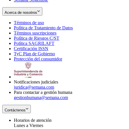
Acerca de nosotros
Términos de uso
Opens
Política de Tratamiento de Datos
in
Opens
Términos suscripciones
new
Opens
in
Política de Riesgos C/ST
window
in
Opens
new
Política SAGRILAFT
Opens
new
in
window
Certificación ISSN
Opens
in
window
new
TyC Plan de Gobierno
in
new
Opens
window
Protección del consumidor
new
window
in
Opens
window
new
in
window
new
window
Notificaciones judiciales
juridica@semana.com
Para contactar a gestión humana
gestionhumana@semana.com
Contáctenos
Horarios de atención
Lunes a Viernes