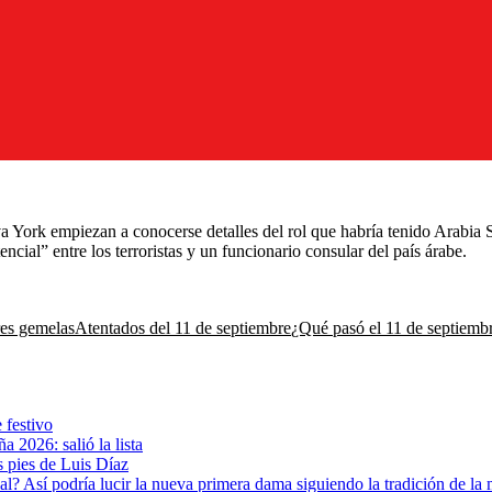
 York empiezan a conocerse detalles del rol que habría tenido Arabia Sa
ial” entre los terroristas y un funcionario consular del país árabe.
res gemelas
Atentados del 11 de septiembre
¿Qué pasó el 11 de septiemb
 festivo
 2026: salió la lista
s pies de Luis Díaz
ial? Así podría lucir la nueva primera dama siguiendo la tradición de l