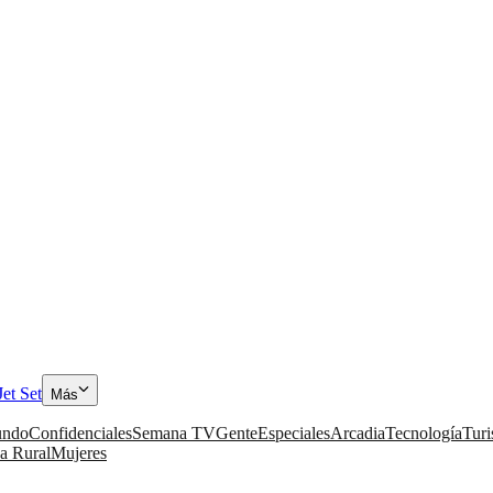
Jet Set
Más
ndo
Confidenciales
Semana TV
Gente
Especiales
Arcadia
Tecnología
Tur
a Rural
Mujeres