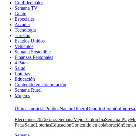
Confidenciales
Semana TV
Gente
Especiales
Arcadia
Tecnología
Turismo
Estados Unidos
Vehículos
Semana Sostenible
Finanzas Personales
4 Patas
Salud
Loterías
Educación
Contenido en colaboración
Semana Rural
Mujeres
Últimas noticias
Política
Nación
Dinero
Deportes
Opinión
Impresa
Elecciones 2026
Foros Semana
Mejor Colombia
Semana Play
Mu
Patas
Salud
Loterías
Educación
Contenido en colaboración
Seman
Semana
|