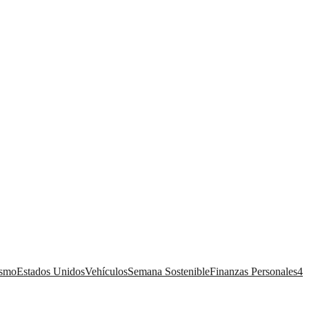
ismo
Estados Unidos
Vehículos
Semana Sostenible
Finanzas Personales
4