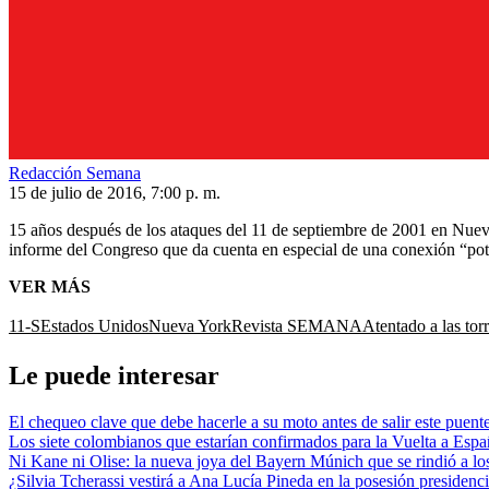
Redacción Semana
15 de julio de 2016, 7:00 p. m.
15 años después de los ataques del 11 de septiembre de 2001 en Nueva
informe del Congreso que da cuenta en especial de una conexión “potenc
VER MÁS
11-S
Estados Unidos
Nueva York
Revista SEMANA
Atentado a las tor
Le puede interesar
El chequeo clave que debe hacerle a su moto antes de salir este puente
Los siete colombianos que estarían confirmados para la Vuelta a España
Ni Kane ni Olise: la nueva joya del Bayern Múnich que se rindió a lo
¿Silvia Tcherassi vestirá a Ana Lucía Pineda en la posesión presidenc