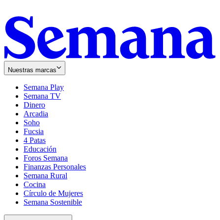
Nuestras marcas
Semana Play
Semana TV
Dinero
Arcadia
Soho
Opens
Fucsia
in
Opens
4 Patas
new
in
Educación
window
new
Foros Semana
window
Finanzas Personales
Semana Rural
Cocina
Círculo de Mujeres
Semana Sostenible