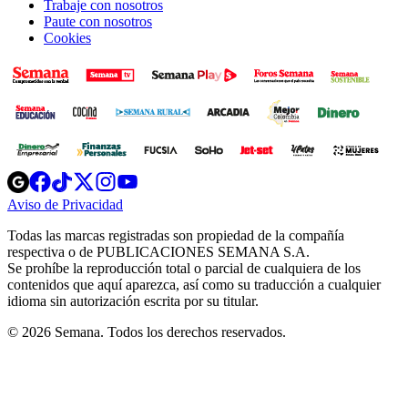
Trabaje con nosotros
Paute con nosotros
Cookies
Opens
Opens
Opens
Opens
Opens
in
in
in
in
in
Aviso de Privacidad
Opens
new
new
new
new
new
in
window
window
window
window
window
Todas las marcas registradas son propiedad de la compañía
new
respectiva o de PUBLICACIONES SEMANA S.A.
window
Se prohíbe la reproducción total o parcial de cualquiera de los
contenidos que aquí aparezca, así como su traducción a cualquier
idioma sin autorización escrita por su titular.
© 2026 Semana. Todos los derechos reservados.