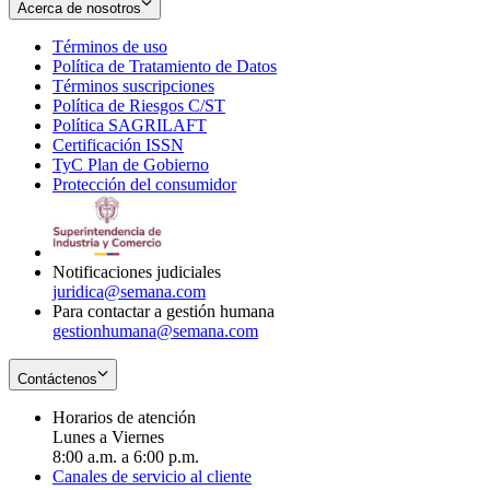
Acerca de nosotros
Términos de uso
Opens
Política de Tratamiento de Datos
in
Opens
Términos suscripciones
new
Opens
in
Política de Riesgos C/ST
window
in
Opens
new
Política SAGRILAFT
Opens
new
in
window
Certificación ISSN
Opens
in
window
new
TyC Plan de Gobierno
in
new
Opens
window
Protección del consumidor
new
window
in
Opens
window
new
in
window
new
window
Notificaciones judiciales
juridica@semana.com
Para contactar a gestión humana
gestionhumana@semana.com
Contáctenos
Horarios de atención
Lunes a Viernes
8:00 a.m. a 6:00 p.m.
Canales de servicio al cliente