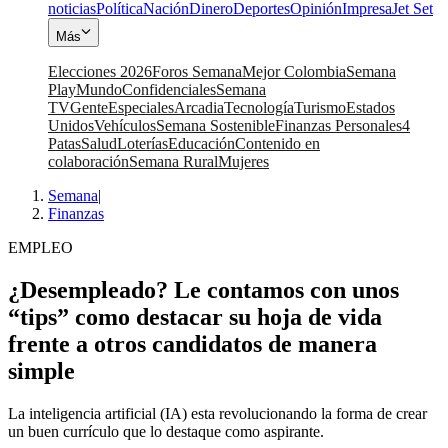
noticias
Política
Nación
Dinero
Deportes
Opinión
Impresa
Jet Set
Más
Elecciones 2026
Foros Semana
Mejor Colombia
Semana
Play
Mundo
Confidenciales
Semana
TV
Gente
Especiales
Arcadia
Tecnología
Turismo
Estados
Unidos
Vehículos
Semana Sostenible
Finanzas Personales
4
Patas
Salud
Loterías
Educación
Contenido en
colaboración
Semana Rural
Mujeres
Semana
|
Finanzas
EMPLEO
¿Desempleado? Le contamos con unos
“tips” como destacar su hoja de vida
frente a otros candidatos de manera
simple
La inteligencia artificial (IA) esta revolucionando la forma de crear
un buen currículo que lo destaque como aspirante.