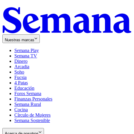
Nuestras marcas
Semana Play
Semana TV
Dinero
Arcadia
Soho
Opens
Fucsia
in
Opens
4 Patas
new
in
Educación
window
new
Foros Semana
window
Finanzas Personales
Semana Rural
Cocina
Círculo de Mujeres
Semana Sostenible
Acerca de nosotros