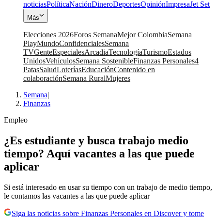
noticias
Política
Nación
Dinero
Deportes
Opinión
Impresa
Jet Set
Más
Elecciones 2026
Foros Semana
Mejor Colombia
Semana
Play
Mundo
Confidenciales
Semana
TV
Gente
Especiales
Arcadia
Tecnología
Turismo
Estados
Unidos
Vehículos
Semana Sostenible
Finanzas Personales
4
Patas
Salud
Loterías
Educación
Contenido en
colaboración
Semana Rural
Mujeres
Semana
|
Finanzas
Empleo
¿Es estudiante y busca trabajo medio
tiempo? Aquí vacantes a las que puede
aplicar
Si está interesado en usar su tiempo con un trabajo de medio tiempo,
le contamos las vacantes a las que puede aplicar
Siga las noticias sobre Finanzas Personales en Discover y tome