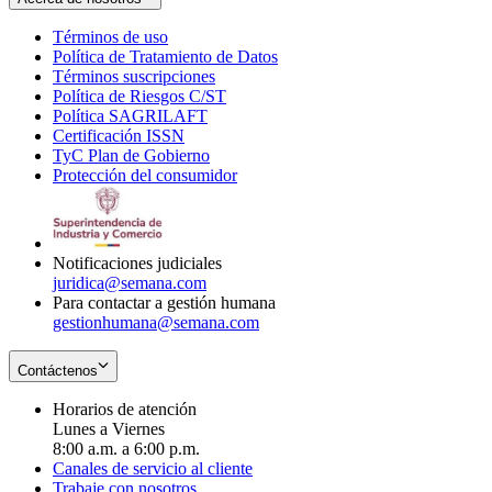
Términos de uso
Opens
Política de Tratamiento de Datos
in
Opens
Términos suscripciones
new
Opens
in
Política de Riesgos C/ST
window
in
Opens
new
Política SAGRILAFT
Opens
new
in
window
Certificación ISSN
Opens
in
window
new
TyC Plan de Gobierno
in
new
Opens
window
Protección del consumidor
new
window
in
Opens
window
new
in
window
new
window
Notificaciones judiciales
juridica@semana.com
Para contactar a gestión humana
gestionhumana@semana.com
Contáctenos
Horarios de atención
Lunes a Viernes
8:00 a.m. a 6:00 p.m.
Canales de servicio al cliente
Trabaje con nosotros