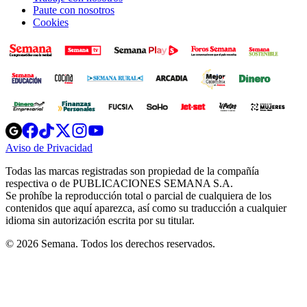
Paute con nosotros
Cookies
Opens
Opens
Opens
Opens
Opens
in
in
in
in
in
Aviso de Privacidad
Opens
new
new
new
new
new
in
window
window
window
window
window
Todas las marcas registradas son propiedad de la compañía
new
respectiva o de PUBLICACIONES SEMANA S.A.
window
Se prohíbe la reproducción total o parcial de cualquiera de los
contenidos que aquí aparezca, así como su traducción a cualquier
idioma sin autorización escrita por su titular.
© 2026 Semana. Todos los derechos reservados.