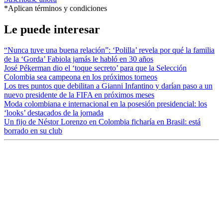
*Aplican términos y condiciones
Le puede interesar
“Nunca tuve una buena relación”: ‘Polilla’ revela por qué la familia
de la ‘Gorda’ Fabiola jamás le habló en 30 años
José Pékerman dio el ‘toque secreto’ para que la Selección
Colombia sea campeona en los próximos torneos
Los tres puntos que debilitan a Gianni Infantino y darían paso a un
nuevo presidente de la FIFA en próximos meses
Moda colombiana e internacional en la posesión presidencial: los
‘looks’ destacados de la jornada
Un fijo de Néstor Lorenzo en Colombia ficharía en Brasil: está
borrado en su club