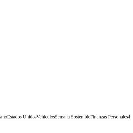
ismo
Estados Unidos
Vehículos
Semana Sostenible
Finanzas Personales
4