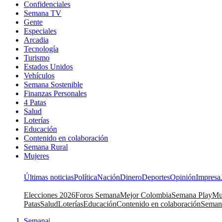
Confidenciales
Semana TV
Gente
Especiales
Arcadia
Tecnología
Turismo
Estados Unidos
Vehículos
Semana Sostenible
Finanzas Personales
4 Patas
Salud
Loterías
Educación
Contenido en colaboración
Semana Rural
Mujeres
Últimas noticias
Política
Nación
Dinero
Deportes
Opinión
Impresa
Elecciones 2026
Foros Semana
Mejor Colombia
Semana Play
Mu
Patas
Salud
Loterías
Educación
Contenido en colaboración
Seman
Semana
|