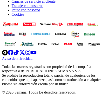
Canales de servicio al cliente
Trabaje con nosotros
Paute con nosotros
Cookies
Opens
Opens
Opens
Opens
Opens
in
in
in
in
in
Aviso de Privacidad
Opens
new
new
new
new
new
in
window
window
window
window
window
Todas las marcas registradas son propiedad de la compañía
new
respectiva o de PUBLICACIONES SEMANA S.A.
window
Se prohíbe la reproducción total o parcial de cualquiera de los
contenidos que aquí aparezca, así como su traducción a cualquier
idioma sin autorización escrita por su titular.
© 2026 Semana. Todos los derechos reservados.