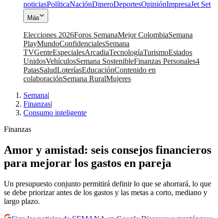
noticias
Política
Nación
Dinero
Deportes
Opinión
Impresa
Jet Set
Más
Elecciones 2026
Foros Semana
Mejor Colombia
Semana
Play
Mundo
Confidenciales
Semana
TV
Gente
Especiales
Arcadia
Tecnología
Turismo
Estados
Unidos
Vehículos
Semana Sostenible
Finanzas Personales
4
Patas
Salud
Loterías
Educación
Contenido en
colaboración
Semana Rural
Mujeres
Semana
|
Finanzas
|
Consumo inteligente
Finanzas
Amor y amistad: seis consejos financieros
para mejorar los gastos en pareja
Un presupuesto conjunto permitirá definir lo que se ahorrará, lo que
se debe priorizar antes de los gastos y las metas a corto, mediano y
largo plazo.