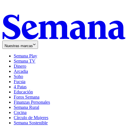
Nuestras marcas
Semana Play
Semana TV
Dinero
Arcadia
Soho
Opens
Fucsia
in
Opens
4 Patas
new
in
Educación
window
new
Foros Semana
window
Finanzas Personales
Semana Rural
Cocina
Círculo de Mujeres
Semana Sostenible