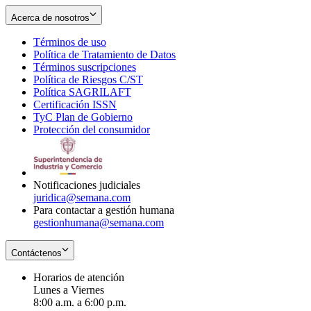
Acerca de nosotros
Términos de uso
Opens
Política de Tratamiento de Datos
in
Opens
Términos suscripciones
new
Opens
in
Política de Riesgos C/ST
window
in
Opens
new
Política SAGRILAFT
Opens
new
in
window
Certificación ISSN
Opens
in
window
new
TyC Plan de Gobierno
in
new
Opens
window
Protección del consumidor
new
window
in
Opens
window
new
in
window
new
window
Notificaciones judiciales
juridica@semana.com
Para contactar a gestión humana
gestionhumana@semana.com
Contáctenos
Horarios de atención
Lunes a Viernes
8:00 a.m. a 6:00 p.m.