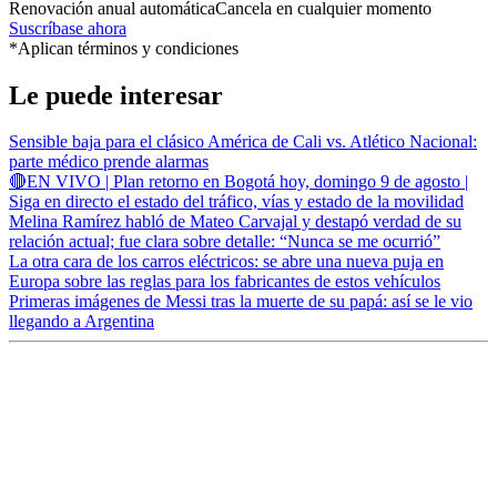
Renovación anual automática
Cancela en cualquier momento
Suscríbase ahora
*Aplican términos y condiciones
Le puede interesar
Sensible baja para el clásico América de Cali vs. Atlético Nacional:
parte médico prende alarmas
🔴EN VIVO | Plan retorno en Bogotá hoy, domingo 9 de agosto |
Siga en directo el estado del tráfico, vías y estado de la movilidad
Melina Ramírez habló de Mateo Carvajal y destapó verdad de su
relación actual; fue clara sobre detalle: “Nunca se me ocurrió”
La otra cara de los carros eléctricos: se abre una nueva puja en
Europa sobre las reglas para los fabricantes de estos vehículos
Primeras imágenes de Messi tras la muerte de su papá: así se le vio
llegando a Argentina