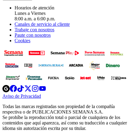
Horarios de atención
Lunes a Viernes
8:00 a.m. a 6:00 p.m.
Canales de servicio al cliente
Trabaje con nosotros
Paute con nosotros
Cookies
Opens
Opens
Opens
Opens
Opens
in
in
in
in
in
Aviso de Privacidad
Opens
new
new
new
new
new
in
window
window
window
window
window
Todas las marcas registradas son propiedad de la compañía
new
respectiva o de PUBLICACIONES SEMANA S.A.
window
Se prohíbe la reproducción total o parcial de cualquiera de los
contenidos que aquí aparezca, así como su traducción a cualquier
idioma sin autorización escrita por su titular.