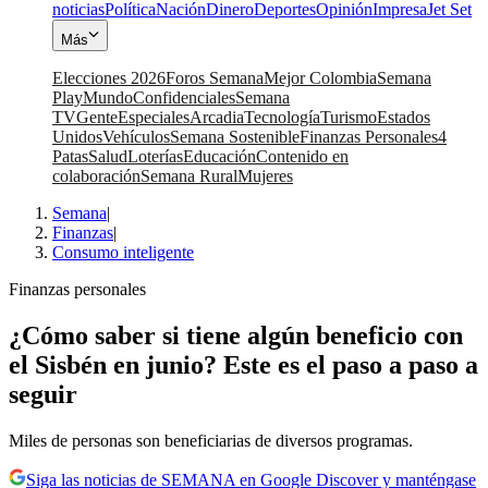
noticias
Política
Nación
Dinero
Deportes
Opinión
Impresa
Jet Set
Más
Elecciones 2026
Foros Semana
Mejor Colombia
Semana
Play
Mundo
Confidenciales
Semana
TV
Gente
Especiales
Arcadia
Tecnología
Turismo
Estados
Unidos
Vehículos
Semana Sostenible
Finanzas Personales
4
Patas
Salud
Loterías
Educación
Contenido en
colaboración
Semana Rural
Mujeres
Semana
|
Finanzas
|
Consumo inteligente
Finanzas personales
¿Cómo saber si tiene algún beneficio con
el Sisbén en junio? Este es el paso a paso a
seguir
Miles de personas son beneficiarias de diversos programas.
Siga las noticias de SEMANA en Google Discover y manténgase