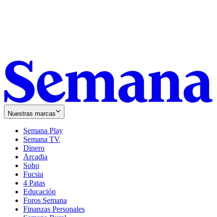
Nuestras marcas
Semana Play
Semana TV
Dinero
Arcadia
Soho
Opens
Fucsia
in
Opens
4 Patas
new
in
Educación
window
new
Foros Semana
window
Finanzas Personales