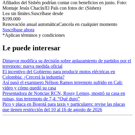
Afiliados del Sisbén podrían contar con beneficios en junio.
Foto:
Montaje Jesús Chacín/El País con fotos de: (Sisben)
Lea sin límites.
Suscríbase desde
$199.000
Renovación anual automática
Cancela en cualquier momento
Suscríbase ahora
*Aplican términos y condiciones
Le puede interesar
Dimayor modifica su decisión sobre aplazamiento de partidos por el
terremoto: nueva medida oficial
El incentivo del Gobierno para producir motos eléctricas en
Colombia: ¿Crecerá la industria?
Así pasó el exarquero Nélson Ramos terremoto sufrido en Cali:
video y cómo quedó su casa
Presentadora de Noticias RCN, Rossy Lemos, mostró su casa en
ruinas, tras terremoto de 7,4: “Qué duro”
Pico y placa en Bogotá para taxis y particulares: revise las placas
que tienen restricción del 10 al 16 de agosto de 2026