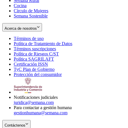
Semana Rural
Cocina
Círculo de Mujeres
Semana Sostenible
Acerca de nosotros
Términos de uso
Opens
Política de Tratamiento de Datos
in
Opens
Términos suscripciones
new
Opens
in
Política de Riesgos C/ST
window
in
Opens
new
Política SAGRILAFT
Opens
new
in
window
Certificación ISSN
Opens
in
window
new
TyC Plan de Gobierno
in
new
Opens
window
Protección del consumidor
new
window
in
Opens
window
new
in
window
new
window
Notificaciones judiciales
juridica@semana.com
Para contactar a gestión humana
gestionhumana@semana.com
Contáctenos