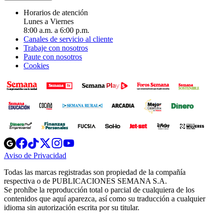
Horarios de atención
Lunes a Viernes
8:00 a.m. a 6:00 p.m.
Canales de servicio al cliente
Trabaje con nosotros
Paute con nosotros
Cookies
Opens
Opens
Opens
Opens
Opens
in
in
in
in
in
Aviso de Privacidad
Opens
new
new
new
new
new
in
window
window
window
window
window
Todas las marcas registradas son propiedad de la compañía
new
respectiva o de PUBLICACIONES SEMANA S.A.
window
Se prohíbe la reproducción total o parcial de cualquiera de los
contenidos que aquí aparezca, así como su traducción a cualquier
idioma sin autorización escrita por su titular.