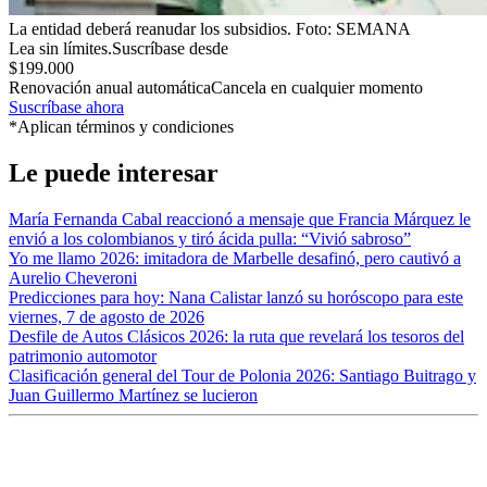
La entidad deberá reanudar los subsidios.
Foto:
SEMANA
Lea sin límites.
Suscríbase desde
$199.000
Renovación anual automática
Cancela en cualquier momento
Suscríbase ahora
*Aplican términos y condiciones
Le puede interesar
María Fernanda Cabal reaccionó a mensaje que Francia Márquez le
envió a los colombianos y tiró ácida pulla: “Vivió sabroso”
Yo me llamo 2026: imitadora de Marbelle desafinó, pero cautivó a
Aurelio Cheveroni
Predicciones para hoy: Nana Calistar lanzó su horóscopo para este
viernes, 7 de agosto de 2026
Desfile de Autos Clásicos 2026: la ruta que revelará los tesoros del
patrimonio automotor
Clasificación general del Tour de Polonia 2026: Santiago Buitrago y
Juan Guillermo Martínez se lucieron