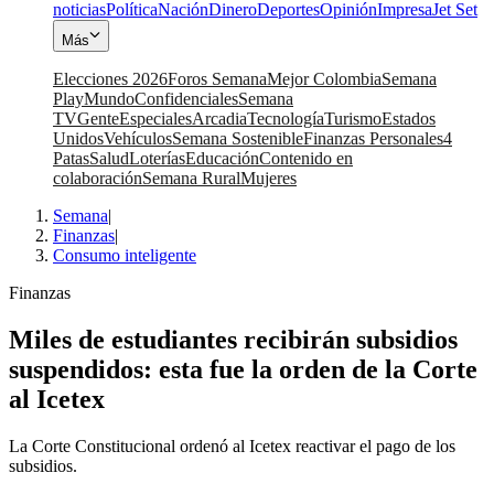
noticias
Política
Nación
Dinero
Deportes
Opinión
Impresa
Jet Set
Más
Elecciones 2026
Foros Semana
Mejor Colombia
Semana
Play
Mundo
Confidenciales
Semana
TV
Gente
Especiales
Arcadia
Tecnología
Turismo
Estados
Unidos
Vehículos
Semana Sostenible
Finanzas Personales
4
Patas
Salud
Loterías
Educación
Contenido en
colaboración
Semana Rural
Mujeres
Semana
|
Finanzas
|
Consumo inteligente
Finanzas
Miles de estudiantes recibirán subsidios
suspendidos: esta fue la orden de la Corte
al Icetex
La Corte Constitucional ordenó al Icetex reactivar el pago de los
subsidios.