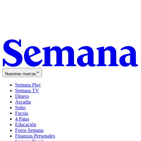
Nuestras marcas
Semana Play
Semana TV
Dinero
Arcadia
Soho
Opens
Fucsia
in
Opens
4 Patas
new
in
Educación
window
new
Foros Semana
window
Finanzas Personales