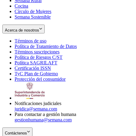
Semana Rural
Cocina
Círculo de Mujeres
Semana Sostenible
Acerca de nosotros
Términos de uso
Opens
Política de Tratamiento de Datos
in
Opens
Términos suscripciones
new
Opens
in
Política de Riesgos C/ST
window
in
Opens
new
Política SAGRILAFT
Opens
new
in
window
Certificación ISSN
Opens
in
window
new
TyC Plan de Gobierno
in
new
Opens
window
Protección del consumidor
new
window
in
Opens
window
new
in
window
new
window
Notificaciones judiciales
juridica@semana.com
Para contactar a gestión humana
gestionhumana@semana.com
Contáctenos