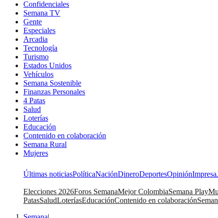
Confidenciales
Semana TV
Gente
Especiales
Arcadia
Tecnología
Turismo
Estados Unidos
Vehículos
Semana Sostenible
Finanzas Personales
4 Patas
Salud
Loterías
Educación
Contenido en colaboración
Semana Rural
Mujeres
Últimas noticias
Política
Nación
Dinero
Deportes
Opinión
Impresa
Elecciones 2026
Foros Semana
Mejor Colombia
Semana Play
Mu
Patas
Salud
Loterías
Educación
Contenido en colaboración
Seman
Semana
|