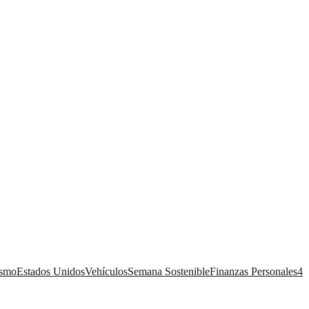
ismo
Estados Unidos
Vehículos
Semana Sostenible
Finanzas Personales
4