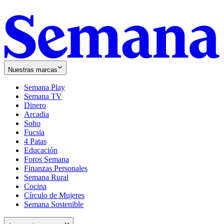
Nuestras marcas
Semana Play
Semana TV
Dinero
Arcadia
Soho
Opens
Fucsia
in
Opens
4 Patas
new
in
Educación
window
new
Foros Semana
window
Finanzas Personales
Semana Rural
Cocina
Círculo de Mujeres
Semana Sostenible