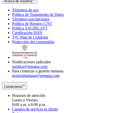
Acerca de nosotros
Términos de uso
Opens
Política de Tratamiento de Datos
in
Opens
Términos suscripciones
new
Opens
in
Política de Riesgos C/ST
window
in
Opens
new
Política SAGRILAFT
Opens
new
in
window
Certificación ISSN
Opens
in
window
new
TyC Plan de Gobierno
in
new
Opens
window
Protección del consumidor
new
window
in
Opens
window
new
in
window
new
window
Notificaciones judiciales
juridica@semana.com
Para contactar a gestión humana
gestionhumana@semana.com
Contáctenos
Horarios de atención
Lunes a Viernes
8:00 a.m. a 6:00 p.m.
Canales de servicio al cliente