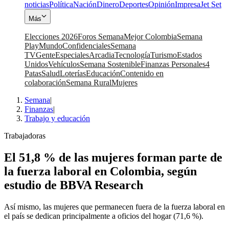
noticias
Política
Nación
Dinero
Deportes
Opinión
Impresa
Jet Set
Más
Elecciones 2026
Foros Semana
Mejor Colombia
Semana
Play
Mundo
Confidenciales
Semana
TV
Gente
Especiales
Arcadia
Tecnología
Turismo
Estados
Unidos
Vehículos
Semana Sostenible
Finanzas Personales
4
Patas
Salud
Loterías
Educación
Contenido en
colaboración
Semana Rural
Mujeres
Semana
|
Finanzas
|
Trabajo y educación
Trabajadoras
El 51,8 % de las mujeres forman parte de
la fuerza laboral en Colombia, según
estudio de BBVA Research
Así mismo, las mujeres que permanecen fuera de la fuerza laboral en
el país se dedican principalmente a oficios del hogar (71,6 %).