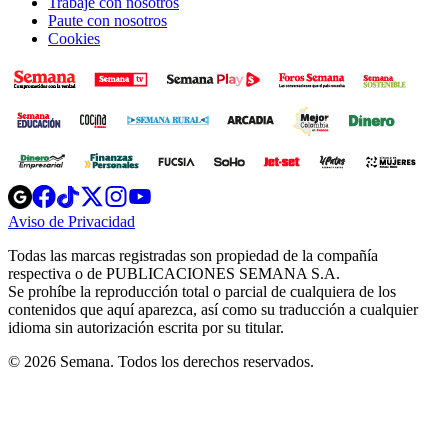
Trabaje con nosotros
Paute con nosotros
Cookies
Opens
Opens
Opens
Opens
Opens
in
in
in
in
in
Aviso de Privacidad
Opens
new
new
new
new
new
in
window
window
window
window
window
Todas las marcas registradas son propiedad de la compañía
new
respectiva o de PUBLICACIONES SEMANA S.A.
window
Se prohíbe la reproducción total o parcial de cualquiera de los
contenidos que aquí aparezca, así como su traducción a cualquier
idioma sin autorización escrita por su titular.
© 2026 Semana. Todos los derechos reservados.