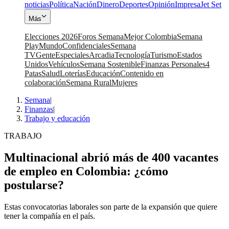
noticias
Política
Nación
Dinero
Deportes
Opinión
Impresa
Jet Set
Más
Elecciones 2026
Foros Semana
Mejor Colombia
Semana
Play
Mundo
Confidenciales
Semana
TV
Gente
Especiales
Arcadia
Tecnología
Turismo
Estados
Unidos
Vehículos
Semana Sostenible
Finanzas Personales
4
Patas
Salud
Loterías
Educación
Contenido en
colaboración
Semana Rural
Mujeres
Semana
|
Finanzas
|
Trabajo y educación
TRABAJO
Multinacional abrió más de 400 vacantes
de empleo en Colombia: ¿cómo
postularse?
Estas convocatorias laborales son parte de la expansión que quiere
tener la compañía en el país.