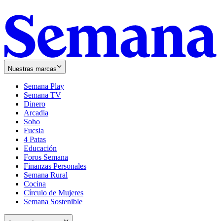
Nuestras marcas
Semana Play
Semana TV
Dinero
Arcadia
Soho
Opens
Fucsia
in
Opens
4 Patas
new
in
Educación
window
new
Foros Semana
window
Finanzas Personales
Semana Rural
Cocina
Círculo de Mujeres
Semana Sostenible