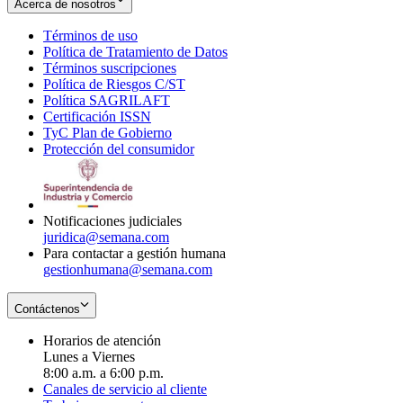
Acerca de nosotros
Términos de uso
Opens
Política de Tratamiento de Datos
in
Opens
Términos suscripciones
new
Opens
in
Política de Riesgos C/ST
window
in
Opens
new
Política SAGRILAFT
Opens
new
in
window
Certificación ISSN
Opens
in
window
new
TyC Plan de Gobierno
in
new
Opens
window
Protección del consumidor
new
window
in
Opens
window
new
in
window
new
window
Notificaciones judiciales
juridica@semana.com
Para contactar a gestión humana
gestionhumana@semana.com
Contáctenos
Horarios de atención
Lunes a Viernes
8:00 a.m. a 6:00 p.m.
Canales de servicio al cliente