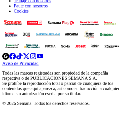
Trabaje con nosotros
Paute con nosotros
Cookies
Opens
Opens
Opens
Opens
Opens
in
in
in
in
in
Aviso de Privacidad
Opens
new
new
new
new
new
in
window
window
window
window
window
Todas las marcas registradas son propiedad de la compañía
new
respectiva o de PUBLICACIONES SEMANA S.A.
window
Se prohíbe la reproducción total o parcial de cualquiera de los
contenidos que aquí aparezca, así como su traducción a cualquier
idioma sin autorización escrita por su titular.
© 2026 Semana. Todos los derechos reservados.