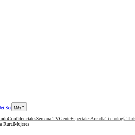
Jet Set
Más
ndo
Confidenciales
Semana TV
Gente
Especiales
Arcadia
Tecnología
Tur
a Rural
Mujeres