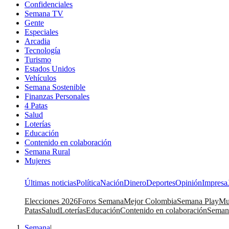
Confidenciales
Semana TV
Gente
Especiales
Arcadia
Tecnología
Turismo
Estados Unidos
Vehículos
Semana Sostenible
Finanzas Personales
4 Patas
Salud
Loterías
Educación
Contenido en colaboración
Semana Rural
Mujeres
Últimas noticias
Política
Nación
Dinero
Deportes
Opinión
Impresa
Elecciones 2026
Foros Semana
Mejor Colombia
Semana Play
Mu
Patas
Salud
Loterías
Educación
Contenido en colaboración
Seman
Semana
|