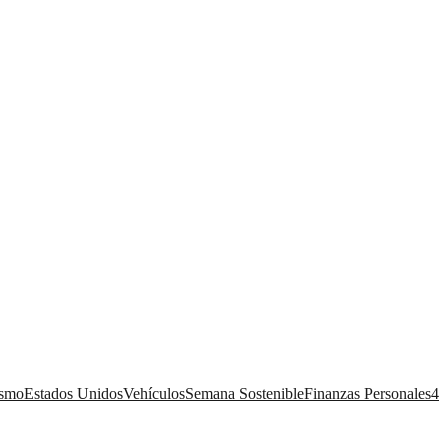
ismo
Estados Unidos
Vehículos
Semana Sostenible
Finanzas Personales
4