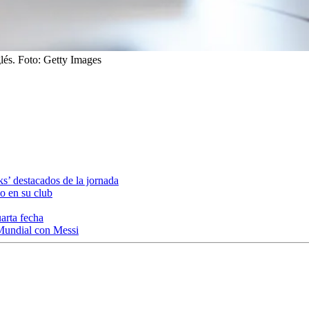
lés.
Foto:
Getty Images
ks’ destacados de la jornada
o en su club
uarta fecha
l Mundial con Messi