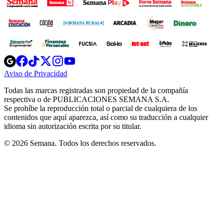
Opens
Opens
Opens
Opens
Opens
in
in
in
in
in
Aviso de Privacidad
Opens
new
new
new
new
new
in
window
window
window
window
window
Todas las marcas registradas son propiedad de la compañía
new
respectiva o de PUBLICACIONES SEMANA S.A.
window
Se prohíbe la reproducción total o parcial de cualquiera de los
contenidos que aquí aparezca, así como su traducción a cualquier
idioma sin autorización escrita por su titular.
© 2026 Semana. Todos los derechos reservados.