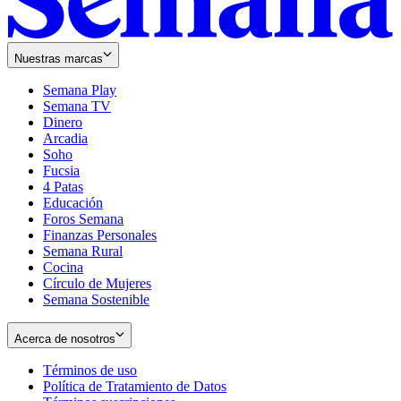
Nuestras marcas
Semana Play
Semana TV
Dinero
Arcadia
Soho
Opens
Fucsia
in
Opens
4 Patas
new
in
Educación
window
new
Foros Semana
window
Finanzas Personales
Semana Rural
Cocina
Círculo de Mujeres
Semana Sostenible
Acerca de nosotros
Términos de uso
Opens
Política de Tratamiento de Datos
in
Opens