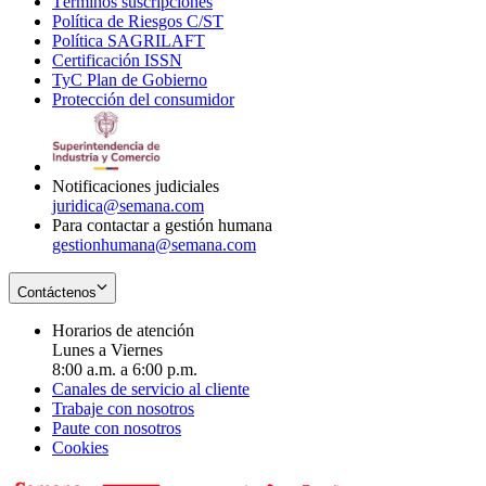
Términos suscripciones
new
Opens
in
Política de Riesgos C/ST
window
in
Opens
new
Política SAGRILAFT
Opens
new
in
window
Certificación ISSN
Opens
in
window
new
TyC Plan de Gobierno
in
new
Opens
window
Protección del consumidor
new
window
in
Opens
window
new
in
window
new
window
Notificaciones judiciales
juridica@semana.com
Para contactar a gestión humana
gestionhumana@semana.com
Contáctenos
Horarios de atención
Lunes a Viernes
8:00 a.m. a 6:00 p.m.
Canales de servicio al cliente
Trabaje con nosotros
Paute con nosotros
Cookies