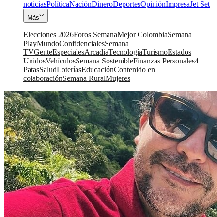
noticias
Política
Nación
Dinero
Deportes
Opinión
Impresa
Jet Set
Más
Elecciones 2026
Foros Semana
Mejor Colombia
Semana
Play
Mundo
Confidenciales
Semana
TV
Gente
Especiales
Arcadia
Tecnología
Turismo
Estados
Unidos
Vehículos
Semana Sostenible
Finanzas Personales
4
Patas
Salud
Loterías
Educación
Contenido en
colaboración
Semana Rural
Mujeres