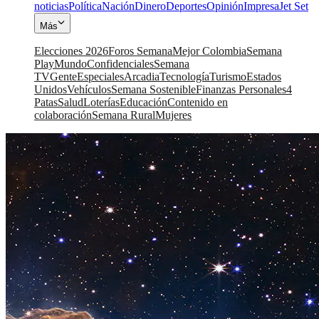
noticias
Política
Nación
Dinero
Deportes
Opinión
Impresa
Jet Set
Más
Elecciones 2026
Foros Semana
Mejor Colombia
Semana
Play
Mundo
Confidenciales
Semana
TV
Gente
Especiales
Arcadia
Tecnología
Turismo
Estados
Unidos
Vehículos
Semana Sostenible
Finanzas Personales
4
Patas
Salud
Loterías
Educación
Contenido en
colaboración
Semana Rural
Mujeres