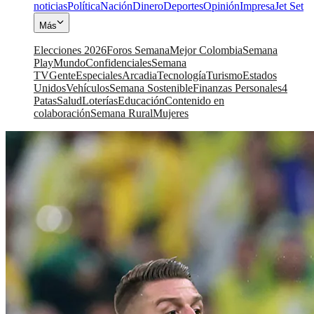
noticias
Política
Nación
Dinero
Deportes
Opinión
Impresa
Jet Set
Más
Elecciones 2026
Foros Semana
Mejor Colombia
Semana
Play
Mundo
Confidenciales
Semana
TV
Gente
Especiales
Arcadia
Tecnología
Turismo
Estados
Unidos
Vehículos
Semana Sostenible
Finanzas Personales
4
Patas
Salud
Loterías
Educación
Contenido en
colaboración
Semana Rural
Mujeres