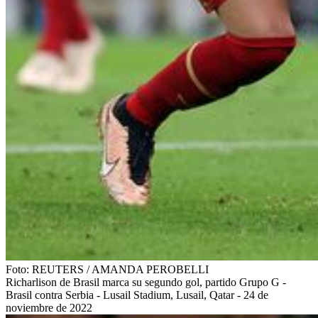
Foto:
REUTERS
/
AMANDA PEROBELLI
Richarlison de Brasil marca su segundo gol, partido Grupo G -
Brasil contra Serbia - Lusail Stadium, Lusail, Qatar - 24 de
noviembre de 2022