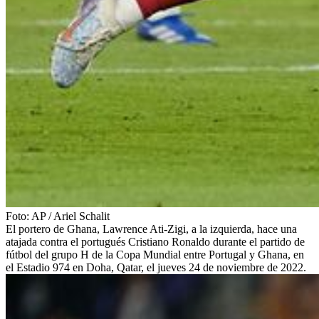
Foto:
AP
/
Ariel Schalit
El portero de Ghana, Lawrence Ati-Zigi, a la izquierda, hace una
atajada contra el portugués Cristiano Ronaldo durante el partido de
fútbol del grupo H de la Copa Mundial entre Portugal y Ghana, en
el Estadio 974 en Doha, Qatar, el jueves 24 de noviembre de 2022.