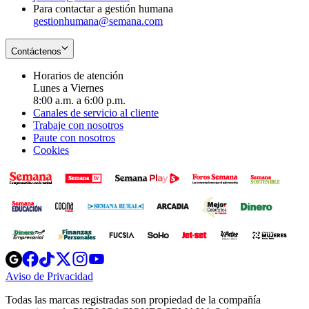
Para contactar a gestión humana
gestionhumana@semana.com
Contáctenos
Horarios de atención
Lunes a Viernes
8:00 a.m. a 6:00 p.m.
Canales de servicio al cliente
Trabaje con nosotros
Paute con nosotros
Cookies
Opens
Opens
Opens
Opens
Opens
in
in
in
in
in
Aviso de Privacidad
Opens
new
new
new
new
new
in
window
window
window
window
window
Todas las marcas registradas son propiedad de la compañía
new