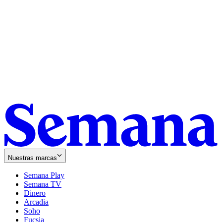
Nuestras marcas
Semana Play
Semana TV
Dinero
Arcadia
Soho
Opens
Fucsia
in
Opens