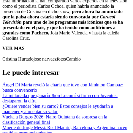
Esta información la han compartido varios expertos en la televisión,
como el periodista Carlos Ochoa, quien habría anunciado la
presencia de Cristina en dicho show,
pero ahora ha anunciado
que la paisa ahora estaría siendo convocada por
Caracol
Televisión
para uno de los programas más icónicos que se ha
presentado en el país, y que ha tenido como anfitriones a
grandes como Pacheco,
Jota Mario Valencia y hasta la caleña
Carolina Cruz.
VER MÁS
Cristina Hurtado
jose narvaez
fotos
Cambio
Le puede interesar
Ángel Di María reveló la charla que tuvo con Jáminton Campaz:
busca convencerlo
La millonada que ganaría Jhon Lucumí si firma con Juventus:
destaparon la cifra
¿Quiere vender bien su carro? Estos consejos le ayudarán a
mantener y aumentar su valor
Vuelta a Burgos 2026: Nairo Quintana da sorpresa en la
clasificación general final
Muerte de Jorge Messi: Real Madrid, Barcelona y Argentina hacen
sentidos pronunciamientos