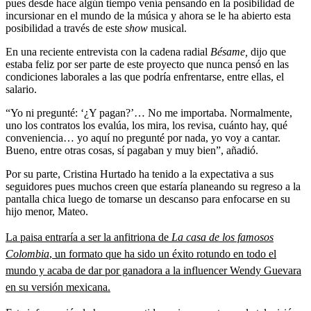
pues desde hace algún tiempo venía pensando en la posibilidad de
incursionar en el mundo de la música y ahora se le ha abierto esta
posibilidad a través de este
show
musical.
En una reciente entrevista con la cadena radial
Bésame,
dijo que
estaba feliz por ser parte de este proyecto que nunca pensó en las
condiciones laborales a las que podría enfrentarse, entre ellas, el
salario.
“Yo ni pregunté: ‘¿Y pagan?’… No me importaba. Normalmente,
uno los contratos los evalúa, los mira, los revisa, cuánto hay, qué
conveniencia… yo aquí no pregunté por nada, yo voy a cantar.
Bueno, entre otras cosas, sí pagaban y muy bien”, añadió.
Por su parte, Cristina Hurtado ha tenido a la expectativa a sus
seguidores pues muchos creen que estaría planeando su regreso a la
pantalla chica luego de tomarse un descanso para enfocarse en su
hijo menor, Mateo.
La paisa entraría a ser la anfitriona de
La casa de los famosos
Colombia
, un formato que ha sido un éxito rotundo en todo el
mundo y acaba de dar por ganadora a la influencer Wendy Guevara
en su versión mexicana.