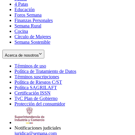
4 Patas
new
in
Educación
window
new
Foros Semana
window
Finanzas Personales
Semana Rural
Cocina
Círculo de Mujeres
Semana Sostenible
Acerca de nosotros
Términos de uso
Opens
Política de Tratamiento de Datos
in
Opens
Términos suscripciones
new
Opens
in
Política de Riesgos C/ST
window
in
Opens
new
Política SAGRILAFT
Opens
new
in
window
Certificación ISSN
Opens
in
window
new
TyC Plan de Gobierno
in
new
Opens
window
Protección del consumidor
new
window
in
Opens
window
new
in
window
new
window
Notificaciones judiciales
juridica@semana.com