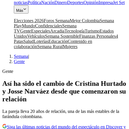
noticias
Política
Nación
Dinero
Deportes
Opinión
Impresa
Jet Set
Más
Elecciones 2026
Foros Semana
Mejor Colombia
Semana
Play
Mundo
Confidenciales
Semana
TV
Gente
Especiales
Arcadia
Tecnología
Turismo
Estados
Unidos
Vehículos
Semana Sostenible
Finanzas Personales
4
Patas
Salud
Loterías
Educación
Contenido en
colaboración
Semana Rural
Mujeres
Semana
|
Gente
Gente
Así ha sido el cambio de Cristina Hurtado
y Josse Narváez desde que comenzaron su
relación
La pareja lleva 20 años de relación, una de las más estables de la
farándula colombiana.
Siga las últimas noticias del mundo del espectáculo en Discover y