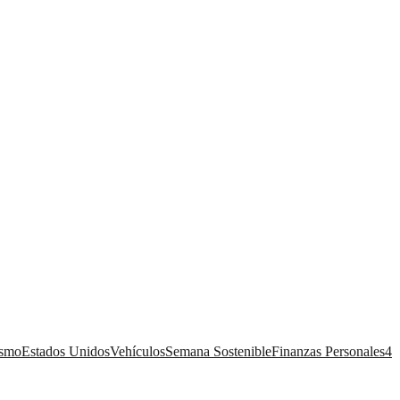
ismo
Estados Unidos
Vehículos
Semana Sostenible
Finanzas Personales
4