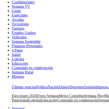
Confidenciales
Semana TV
Gente
Especiales
Arcadia
Tecnología
Turismo
Estados Unidos
Vehículos
Semana Sostenible
Finanzas Personales
4 Patas
Salud
Loterías
Educación
Contenido en colaboración
Semana Rural
Mujeres
Últimas noticias
Política
Nación
Dinero
Deportes
Opinión
Impresa
Elecciones 2026
Foros Semana
Mejor Colombia
Semana Play
Mu
Patas
Salud
Loterías
Educación
Contenido en colaboración
Seman
Semana
|