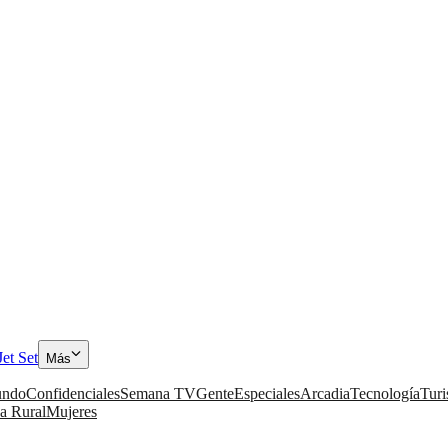
Jet Set
Más
ndo
Confidenciales
Semana TV
Gente
Especiales
Arcadia
Tecnología
Tur
a Rural
Mujeres