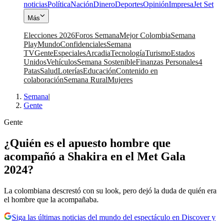
noticias
Política
Nación
Dinero
Deportes
Opinión
Impresa
Jet Set
Más
Elecciones 2026
Foros Semana
Mejor Colombia
Semana
Play
Mundo
Confidenciales
Semana
TV
Gente
Especiales
Arcadia
Tecnología
Turismo
Estados
Unidos
Vehículos
Semana Sostenible
Finanzas Personales
4
Patas
Salud
Loterías
Educación
Contenido en
colaboración
Semana Rural
Mujeres
Semana
|
Gente
Gente
¿Quién es el apuesto hombre que
acompañó a Shakira en el Met Gala
2024?
La colombiana descrestó con su look, pero dejó la duda de quién era
el hombre que la acompañaba.
Siga las últimas noticias del mundo del espectáculo en Discover y