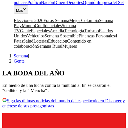
noticias
Política
Nación
Dinero
Deportes
Opinión
Impresa
Jet Set
Más
Elecciones 2026
Foros Semana
Mejor Colombia
Semana
Play
Mundo
Confidenciales
Semana
TV
Gente
Especiales
Arcadia
Tecnología
Turismo
Estados
Unidos
Vehículos
Semana Sostenible
Finanzas Personales
4
Patas
Salud
Loterías
Educación
Contenido en
colaboración
Semana Rural
Mujeres
Semana
|
Gente
LA BODA DEL AÑO
En medio de una lucha contra la multitud al fin se casaron el
"Gallito" y la " Mencha" .
Siga las últimas noticias del mundo del espectáculo en Discover y
entérese de sus protagonistas