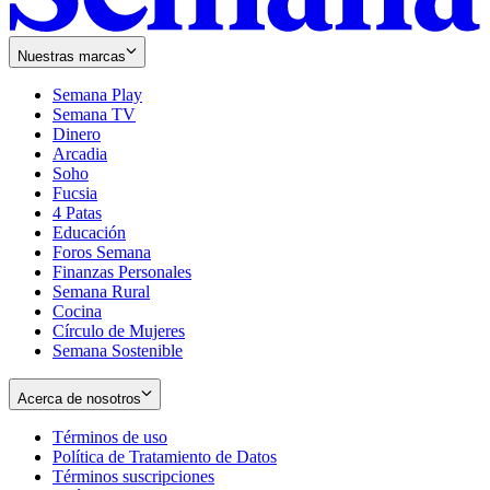
Nuestras marcas
Semana Play
Semana TV
Dinero
Arcadia
Soho
Opens
Fucsia
in
Opens
4 Patas
new
in
Educación
window
new
Foros Semana
window
Finanzas Personales
Semana Rural
Cocina
Círculo de Mujeres
Semana Sostenible
Acerca de nosotros
Términos de uso
Opens
Política de Tratamiento de Datos
in
Opens
Términos suscripciones
new
Opens
in