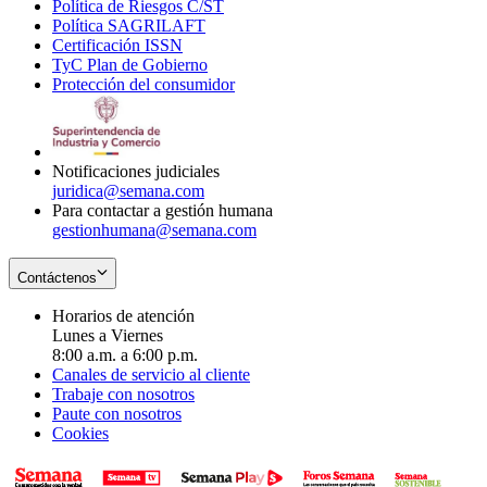
Política de Riesgos C/ST
window
in
Opens
new
Política SAGRILAFT
Opens
new
in
window
Certificación ISSN
Opens
in
window
new
TyC Plan de Gobierno
in
new
Opens
window
Protección del consumidor
new
window
in
Opens
window
new
in
window
new
window
Notificaciones judiciales
juridica@semana.com
Para contactar a gestión humana
gestionhumana@semana.com
Contáctenos
Horarios de atención
Lunes a Viernes
8:00 a.m. a 6:00 p.m.
Canales de servicio al cliente
Trabaje con nosotros
Paute con nosotros
Cookies