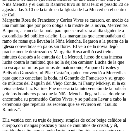
Niña Mencha y el Gallito Ramirez tuvo su final feliz el pasado 20 de
agosto a las 5:10 de la tarde en la Iglesia de La Merced en el centro
de Cali.
Margarita Rosa de Francisco y Carlos Vives se casaron, en medio de
una multitud que por poco obliga a la madre de la novia, Merceditas
Baquero, a cancelar la boda para que se realizara al dia siguiente a
escondidas del público caleño. Las margaritas que acompañaban el
ramo de rosas que llevaba la Niña Mencha, llegaron a la puerta de la
iglesia convertidas en palos sin flores. El velo de la novia llegó
prácticamente destrozado y Margarita Rosa arribó casi treinta
minutos después a la entrada de La Merced, luego de una intensa
lucha contra la multitud que no la dejaba caminar. Lucha de la que
no escaparon ni los padrinos de matrimonio, Amparo Grisales y
Belisario González, ni Pilar Castaño, quien convenció a Merceditas
para que no cancelara la boda, ni Gerardo de Francisco y su grupo
de músicos del Zaguán del Viejo Conde, ni Fanny Mickey, ni la ex
reina caleña Luz Karine. Fue necesaria la intervención de la policía
y de los bomberos para que la Niña Mencha llegara hasta donde se
encontraba su prometido Carlos Vives, y se pudiera llevar a cabo la
ceremonia que repetiría las escenas que se vivieron en "Gallito
Ramirez".
Ella vestida con su traje de jersey, straples de color beige ceñidos al
cuerpo,con mangas postizas y tiras de canutillos de cristal, y él,
vestido de paño, con su pelo largo, pantalón gris y saco negro con