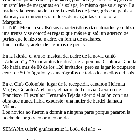
un ramillete de margaritas en la solapa, lo mismo que su suegro. La
madre y la hermana de la novia vestidas de jersey gris con pepitas
blancas, con inmensos ramilletes de margaritas en honor a
Margarita.
La Niña Mencha se alisó sus característicos rizos dorados y se hizo
una trenza y se colocó el regalo que más le gustó: un aderezo de
perlas que le hizo su madre, en forma de azahares.
Lucia collar y aretes de lágrimas de perlas.
En la iglesia, el grupo musical del padre de la novia cantó
"Adorada" y "Amarraditos los dos", de la peruana Chabuca Granda.
No habia más de 80 de los 120 invitados, pero su lugar lo ocuparon
cerca de 50 fotógrafos y camarógrafos de todos los medios del país.
En el Club Colombia, lugar de la recepción, cantaron Helenita
Vargas, Gerardo Arellano y el padre de la novia, Gerardo de
Francisco. El escultor Hernando Tejada adornó el salón con una
obra que nunca había expuesto: una mujer de burdel llamada
Mónica.
Los novios no fueron a dormir a ninguna parte porque pasaron la
noche de largo y colorín colorado...
SEMANA cubrió gráficamente la boda del año. --