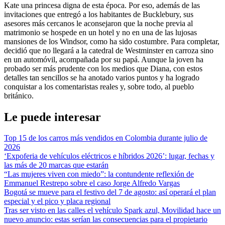
Kate una princesa digna de esta época. Por eso, además de las
invitaciones que entregó a los habitantes de Bucklebury, sus
asesores más cercanos le aconsejaron que la noche previa al
matrimonio se hospede en un hotel y no en una de las lujosas
mansiones de los Windsor, como ha sido costumbre. Para completar,
decidió que no llegará a la catedral de Westminster en carroza sino
en un automóvil, acompañada por su papá. Aunque la joven ha
probado ser más prudente con los medios que Diana, con estos
detalles tan sencillos se ha anotado varios puntos y ha logrado
conquistar a los comentaristas reales y, sobre todo, al pueblo
británico.
Le puede interesar
Top 15 de los carros más vendidos en Colombia durante julio de
2026
‘Expoferia de vehículos eléctricos e híbridos 2026’: lugar, fechas y
las más de 20 marcas que estarán
“Las mujeres viven con miedo”: la contundente reflexión de
Emmanuel Restrepo sobre el caso Jorge Alfredo Vargas
Bogotá se mueve para el festivo del 7 de agosto: así operará el plan
especial y el pico y placa regional
Tras ser visto en las calles el vehículo Spark azul, Movilidad hace un
nuevo anuncio: estas serían las consecuencias para el propietario