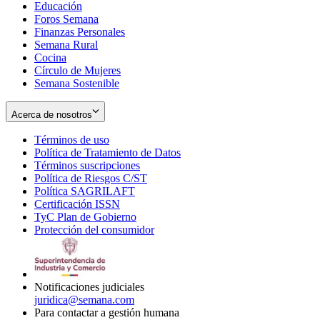
Educación
window
new
Foros Semana
window
Finanzas Personales
Semana Rural
Cocina
Círculo de Mujeres
Semana Sostenible
Acerca de nosotros
Términos de uso
Opens
Política de Tratamiento de Datos
in
Opens
Términos suscripciones
new
Opens
in
Política de Riesgos C/ST
window
in
Opens
new
Política SAGRILAFT
Opens
new
in
window
Certificación ISSN
Opens
in
window
new
TyC Plan de Gobierno
in
new
Opens
window
Protección del consumidor
new
window
in
Opens
window
new
in
window
new
window
Notificaciones judiciales
juridica@semana.com
Para contactar a gestión humana