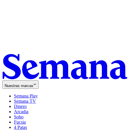
Nuestras marcas
Semana Play
Semana TV
Dinero
Arcadia
Soho
Opens
Fucsia
in
Opens
4 Patas
new
in