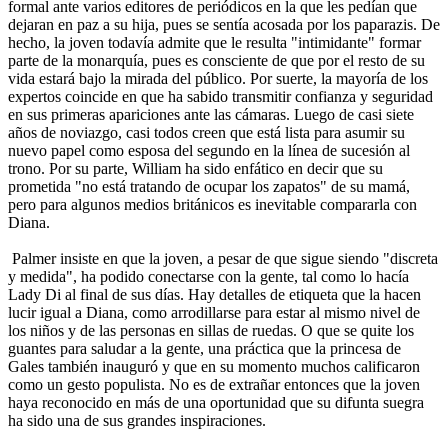
formal ante varios editores de periódicos en la que les pedían que
dejaran en paz a su hija, pues se sentía acosada por los paparazis. De
hecho, la joven todavía admite que le resulta "intimidante" formar
parte de la monarquía, pues es consciente de que por el resto de su
vida estará bajo la mirada del público. Por suerte, la mayoría de los
expertos coincide en que ha sabido transmitir confianza y seguridad
en sus primeras apariciones ante las cámaras. Luego de casi siete
años de noviazgo, casi todos creen que está lista para asumir su
nuevo papel como esposa del segundo en la línea de sucesión al
trono. Por su parte, William ha sido enfático en decir que su
prometida "no está tratando de ocupar los zapatos" de su mamá,
pero para algunos medios británicos es inevitable compararla con
Diana.
Palmer insiste en que la joven, a pesar de que sigue siendo "discreta
y medida", ha podido conectarse con la gente, tal como lo hacía
Lady Di al final de sus días. Hay detalles de etiqueta que la hacen
lucir igual a Diana, como arrodillarse para estar al mismo nivel de
los niños y de las personas en sillas de ruedas. O que se quite los
guantes para saludar a la gente, una práctica que la princesa de
Gales también inauguró y que en su momento muchos calificaron
como un gesto populista. No es de extrañar entonces que la joven
haya reconocido en más de una oportunidad que su difunta suegra
ha sido una de sus grandes inspiraciones.