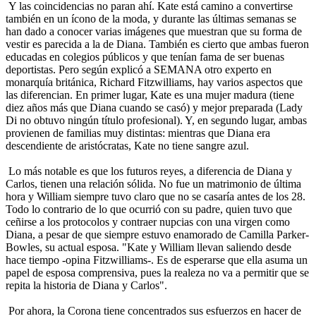
Y las coincidencias no paran ahí. Kate está camino a convertirse
también en un ícono de la moda, y durante las últimas semanas se
han dado a conocer varias imágenes que muestran que su forma de
vestir es parecida a la de Diana. También es cierto que ambas fueron
educadas en colegios públicos y que tenían fama de ser buenas
deportistas. Pero según explicó a SEMANA otro experto en
monarquía británica, Richard Fitzwilliams, hay varios aspectos que
las diferencian. En primer lugar, Kate es una mujer madura (tiene
diez años más que Diana cuando se casó) y mejor preparada (Lady
Di no obtuvo ningún título profesional). Y, en segundo lugar, ambas
provienen de familias muy distintas: mientras que Diana era
descendiente de aristócratas, Kate no tiene sangre azul.
Lo más notable es que los futuros reyes, a diferencia de Diana y
Carlos, tienen una relación sólida. No fue un matrimonio de última
hora y William siempre tuvo claro que no se casaría antes de los 28.
Todo lo contrario de lo que ocurrió con su padre, quien tuvo que
ceñirse a los protocolos y contraer nupcias con una virgen como
Diana, a pesar de que siempre estuvo enamorado de Camilla Parker-
Bowles, su actual esposa. "Kate y William llevan saliendo desde
hace tiempo -opina Fitzwilliams-. Es de esperarse que ella asuma un
papel de esposa comprensiva, pues la realeza no va a permitir que se
repita la historia de Diana y Carlos".
Por ahora, la Corona tiene concentrados sus esfuerzos en hacer de