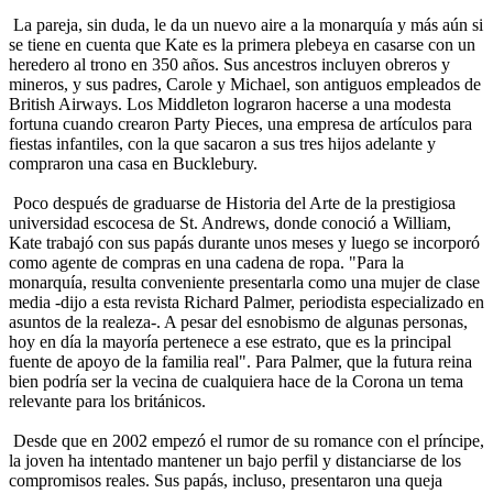
La pareja, sin duda, le da un nuevo aire a la monarquía y más aún si
se tiene en cuenta que Kate es la primera plebeya en casarse con un
heredero al trono en 350 años. Sus ancestros incluyen obreros y
mineros, y sus padres, Carole y Michael, son antiguos empleados de
British Airways. Los Middleton lograron hacerse a una modesta
fortuna cuando crearon Party Pieces, una empresa de artículos para
fiestas infantiles, con la que sacaron a sus tres hijos adelante y
compraron una casa en Bucklebury.
Poco después de graduarse de Historia del Arte de la prestigiosa
universidad escocesa de St. Andrews, donde conoció a William,
Kate trabajó con sus papás durante unos meses y luego se incorporó
como agente de compras en una cadena de ropa. "Para la
monarquía, resulta conveniente presentarla como una mujer de clase
media -dijo a esta revista Richard Palmer, periodista especializado en
asuntos de la realeza-. A pesar del esnobismo de algunas personas,
hoy en día la mayoría pertenece a ese estrato, que es la principal
fuente de apoyo de la familia real". Para Palmer, que la futura reina
bien podría ser la vecina de cualquiera hace de la Corona un tema
relevante para los británicos.
Desde que en 2002 empezó el rumor de su romance con el príncipe,
la joven ha intentado mantener un bajo perfil y distanciarse de los
compromisos reales. Sus papás, incluso, presentaron una queja