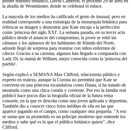
primer ministro británico, David Cameron, el próximo 29 de abril en
la abadía de Westminster, donde se celebrará el enlace.
La mayoría de los medios ha calificado el gesto de inusual, pero en
realidad corresponde a una estrategia de la monarquía británica para
refrescar su imagen y demostrar que Kate encaja a la perfección
como 'princesa del siglo XXI'. La semana pasada, en su tercer acto
público desde el anuncio del compromiso, la joven se robó las
cámaras y los aplausos de los habitantes de Irlanda del Norte,
adonde llegó de sorpresa para reunirse con niños enfermos de
cáncer. Gracias a su carisma, algunos han llegado a compararla con
Lady Di, la mamá de William, mejor conocida como la 'princesa del
pueblo'.
Según explicó a SEMANA Max Clifford, relacionista público y
experto en realeza, aunque la Corona no permitirá que Kate se
convierta en una princesa escandalosa como Diana, sí ha tratado de
mostrarla como una chica común y corriente. Por eso la familia real
publicó hace pocos días la biografía oficial de la futura reina
consorte, en la que es descrita como una joven aplicada y deportista.
También dio a conocer cinco fotos inéditas de ella en las que
aparece jugando en el campo, como cualquier otra pequeña. "A eso
se suma que su prometido es un príncipe moderno que entiende los
medios y sabe qué es lo que el público británico quiere", dice
Clifford.