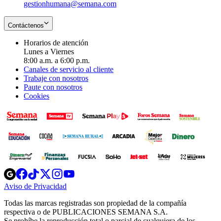
gestionhumana@semana.com
Contáctenos
Horarios de atención
Lunes a Viernes
8:00 a.m. a 6:00 p.m.
Canales de servicio al cliente
Trabaje con nosotros
Paute con nosotros
Cookies
Opens
Opens
Opens
Opens
Opens
in
in
in
in
in
Aviso de Privacidad
Opens
new
new
new
new
new
in
window
window
window
window
window
Todas las marcas registradas son propiedad de la compañía
new
respectiva o de PUBLICACIONES SEMANA S.A.
window
Se prohíbe la reproducción total o parcial de cualquiera de los