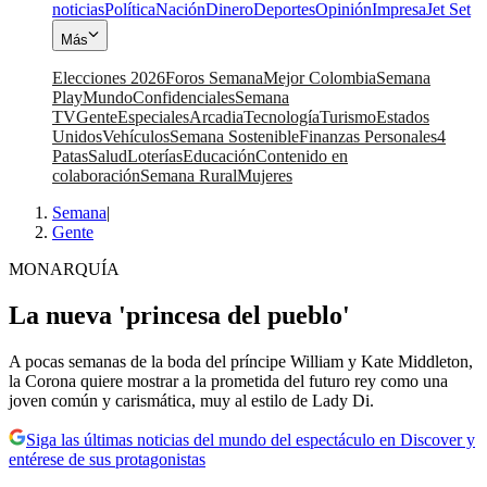
noticias
Política
Nación
Dinero
Deportes
Opinión
Impresa
Jet Set
Más
Elecciones 2026
Foros Semana
Mejor Colombia
Semana
Play
Mundo
Confidenciales
Semana
TV
Gente
Especiales
Arcadia
Tecnología
Turismo
Estados
Unidos
Vehículos
Semana Sostenible
Finanzas Personales
4
Patas
Salud
Loterías
Educación
Contenido en
colaboración
Semana Rural
Mujeres
Semana
|
Gente
MONARQUÍA
La nueva 'princesa del pueblo'
A pocas semanas de la boda del príncipe William y Kate Middleton,
la Corona quiere mostrar a la prometida del futuro rey como una
joven común y carismática, muy al estilo de Lady Di.
Siga las últimas noticias del mundo del espectáculo en Discover y
entérese de sus protagonistas