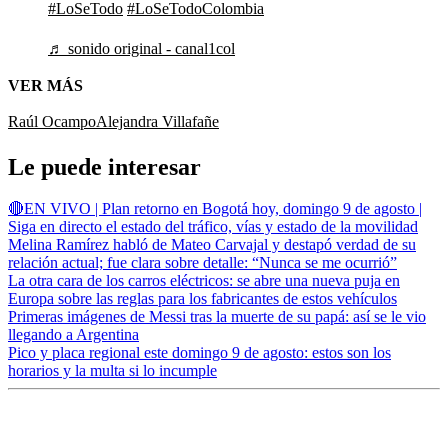
#LoSeTodo
#LoSeTodoColombia
♬ sonido original - canal1col
VER MÁS
Raúl Ocampo
Alejandra Villafañe
Le puede interesar
🔴EN VIVO | Plan retorno en Bogotá hoy, domingo 9 de agosto |
Siga en directo el estado del tráfico, vías y estado de la movilidad
Melina Ramírez habló de Mateo Carvajal y destapó verdad de su
relación actual; fue clara sobre detalle: “Nunca se me ocurrió”
La otra cara de los carros eléctricos: se abre una nueva puja en
Europa sobre las reglas para los fabricantes de estos vehículos
Primeras imágenes de Messi tras la muerte de su papá: así se le vio
llegando a Argentina
Pico y placa regional este domingo 9 de agosto: estos son los
horarios y la multa si lo incumple