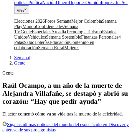
noticias
Política
Nación
Dinero
Deportes
Opinión
Impresa
Jet Set
Más
Elecciones 2026
Foros Semana
Mejor Colombia
Semana
Play
Mundo
Confidenciales
Semana
TV
Gente
Especiales
Arcadia
Tecnología
Turismo
Estados
Unidos
Vehículos
Semana Sostenible
Finanzas Personales
4
Patas
Salud
Loterías
Educación
Contenido en
colaboración
Semana Rural
Mujeres
Semana
|
Gente
Gente
Raúl Ocampo, a un año de la muerte de
Alejandra Villafañe, se destapó y abrió su
corazón: “Hay que pedir ayuda”
El actor comentó cómo va su vida tras la muerte de la celebridad.
Siga las últimas noticias del mundo del espectáculo en Discover y
entérese de sus protagonistas