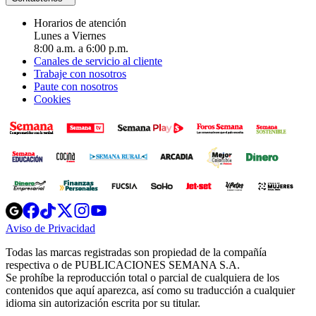
Horarios de atención
Lunes a Viernes
8:00 a.m. a 6:00 p.m.
Canales de servicio al cliente
Trabaje con nosotros
Paute con nosotros
Cookies
Opens
Opens
Opens
Opens
Opens
in
in
in
in
in
Aviso de Privacidad
Opens
new
new
new
new
new
in
window
window
window
window
window
Todas las marcas registradas son propiedad de la compañía
new
respectiva o de PUBLICACIONES SEMANA S.A.
window
Se prohíbe la reproducción total o parcial de cualquiera de los
contenidos que aquí aparezca, así como su traducción a cualquier
idioma sin autorización escrita por su titular.