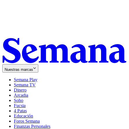
Nuestras marcas
Semana Play
Semana TV
Dinero
Arcadia
Soho
Opens
Fucsia
in
Opens
4 Patas
new
in
Educación
window
new
Foros Semana
window
Finanzas Personales