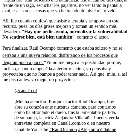
frente de un lago, escuchar los pajaritos, no ver tanto la pantalla
azul, esas son las cosas que yo he tratado de nivelar”, reveló.
Allí fue cuando confesó que asiste a terapia y se apoya en este
recurso, pues los días grises mejoran y toman un sentido más
llevadero. “
Hay que pedir ayuda, normalizar la vulnerabilidad.
No sentirse bien, está bien también
”, comentó el actor.
Para finalizar,
Raúl Ocampo comentó que estaba soltero y no se
cerraba a una nueva relación, disfrutando de los procesos que
llegaran poco a poco.
“Yo no me niego a la posibilidad porque,
incluso, cuando empecé la anterior relación, yo pensaba y
proyectaba que no íbamos a poder tener nada. Así que, mira, si así
me pasó antes, yo mejor no proyecto”.
@canal1col
¡Mucha atención! Porque el actor Raul Ocampo, hoy
abre su corazón ante nuestras cámaras, para contarnos
cómo ha afrontado el duelo, tras la lamentable partida,
de su pareja, la actriz Alejandra Villafañe. Puedes ver la
entrevista completa en Canal1.com.co o en nuestro
canal de YouTube
#RaulOcampo
#AlejandraVillafañe