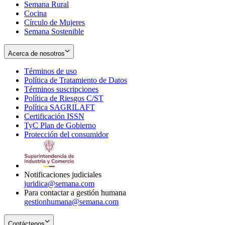
Semana Rural
Cocina
Círculo de Mujeres
Semana Sostenible
Acerca de nosotros
Términos de uso
Opens
Política de Tratamiento de Datos
in
Opens
Términos suscripciones
new
Opens
in
Política de Riesgos C/ST
window
in
Opens
new
Política SAGRILAFT
Opens
new
in
window
Certificación ISSN
Opens
in
window
new
TyC Plan de Gobierno
in
new
Opens
window
Protección del consumidor
new
window
in
Opens
window
new
in
window
new
window
Notificaciones judiciales
juridica@semana.com
Para contactar a gestión humana
gestionhumana@semana.com
Contáctenos