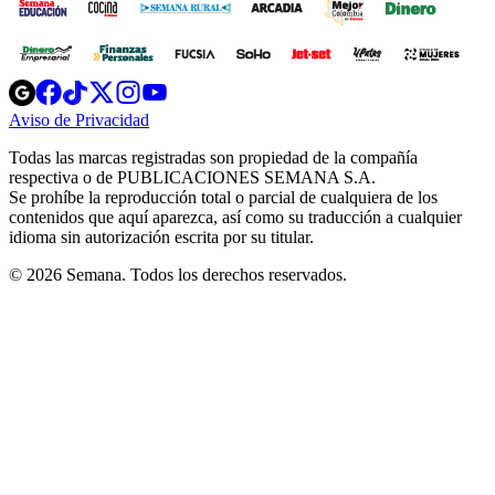
Opens
Opens
Opens
Opens
Opens
in
in
in
in
in
Aviso de Privacidad
Opens
new
new
new
new
new
in
window
window
window
window
window
Todas las marcas registradas son propiedad de la compañía
new
respectiva o de PUBLICACIONES SEMANA S.A.
window
Se prohíbe la reproducción total o parcial de cualquiera de los
contenidos que aquí aparezca, así como su traducción a cualquier
idioma sin autorización escrita por su titular.
© 2026 Semana. Todos los derechos reservados.