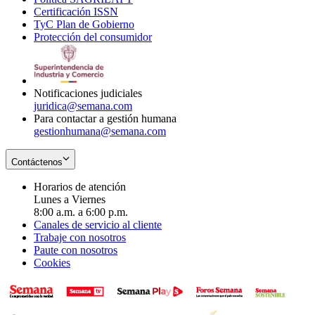
Certificación ISSN
Opens
in
window
new
TyC Plan de Gobierno
in
new
Opens
window
Protección del consumidor
new
window
in
Opens
window
new
in
window
new
window
Notificaciones judiciales
juridica@semana.com
Para contactar a gestión humana
gestionhumana@semana.com
Contáctenos
Horarios de atención
Lunes a Viernes
8:00 a.m. a 6:00 p.m.
Canales de servicio al cliente
Trabaje con nosotros
Paute con nosotros
Cookies