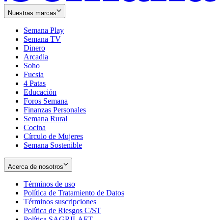
Nuestras marcas
Semana Play
Semana TV
Dinero
Arcadia
Soho
Opens
Fucsia
in
Opens
4 Patas
new
in
Educación
window
new
Foros Semana
window
Finanzas Personales
Semana Rural
Cocina
Círculo de Mujeres
Semana Sostenible
Acerca de nosotros
Términos de uso
Opens
Política de Tratamiento de Datos
in
Opens
Términos suscripciones
new
Opens
in
Política de Riesgos C/ST
window
in
Opens
new
Política SAGRILAFT
Opens
new
in
window