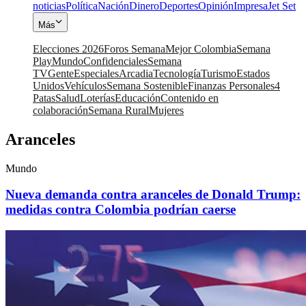
noticias
Política
Nación
Dinero
Deportes
Opinión
Impresa
Jet Set
Más
Elecciones 2026
Foros Semana
Mejor Colombia
Semana
Play
Mundo
Confidenciales
Semana
TV
Gente
Especiales
Arcadia
Tecnología
Turismo
Estados
Unidos
Vehículos
Semana Sostenible
Finanzas Personales
4
Patas
Salud
Loterías
Educación
Contenido en
colaboración
Semana Rural
Mujeres
Aranceles
Mundo
Nueva demanda contra aranceles de Donald Trump:
medidas contra Colombia podrían caerse