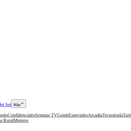
Jet Set
Más
ndo
Confidenciales
Semana TV
Gente
Especiales
Arcadia
Tecnología
Tur
a Rural
Mujeres