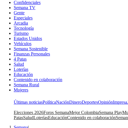
Confidenciales
Semana TV
Gente
Especiales
Arcadia
Tecnología
Turismo
Estados Unidos
Vehículos
Semana Sostenible
Finanzas Personales
4 Patas
Salud
Loterías
Educación
Contenido en colaboración
Semana Rural
Mujeres
Últimas noticias
Política
Nación
Dinero
Deportes
Opinión
Impresa
Elecciones 2026
Foros Semana
Mejor Colombia
Semana Play
Mu
Patas
Salud
Loterías
Educación
Contenido en colaboración
Seman
Semana
|