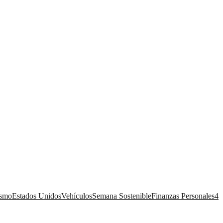
ismo
Estados Unidos
Vehículos
Semana Sostenible
Finanzas Personales
4