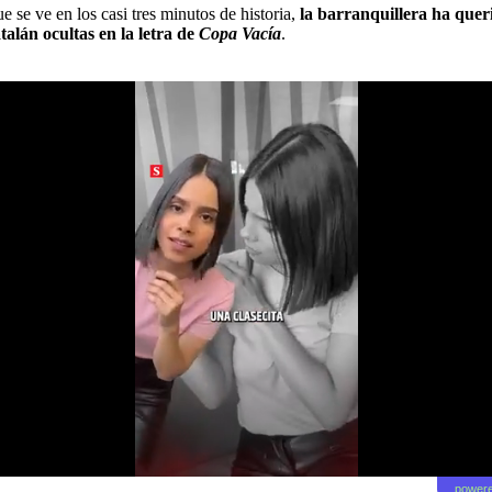
ue se ve en los casi tres minutos de historia,
la barranquillera ha que
talán ocultas en la letra de
Copa Vacía
.
powere