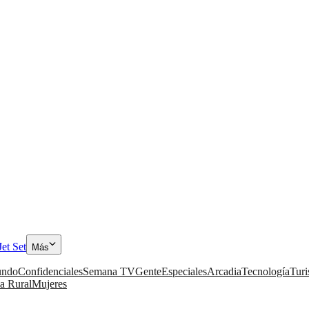
Jet Set
Más
ndo
Confidenciales
Semana TV
Gente
Especiales
Arcadia
Tecnología
Tur
a Rural
Mujeres