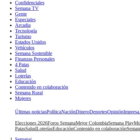
Confidenciales
Semana TV
Gente
Especiales
Arcadia
Tecnología
Turismo
Estados Unidos
Vehículos
Semana Sostenible
Finanzas Personales
4 Patas
Salud
Loterías
Educación
Contenido en colaboración
Semana Rural
Mujeres
Últimas noticias
Política
Nación
Dinero
Deportes
Opinión
Impresa
Elecciones 2026
Foros Semana
Mejor Colombia
Semana Play
Mu
Patas
Salud
Loterías
Educación
Contenido en colaboración
Seman
Semana
|