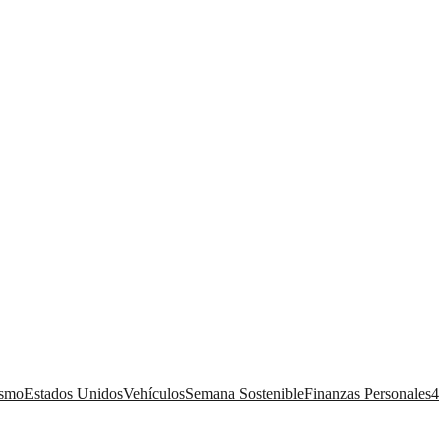
ismo
Estados Unidos
Vehículos
Semana Sostenible
Finanzas Personales
4