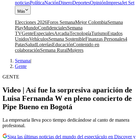
noticias
Política
Nación
Dinero
Deportes
Opinión
Impresa
Jet Set
Más
Elecciones 2026
Foros Semana
Mejor Colombia
Semana
Play
Mundo
Confidenciales
Semana
TV
Gente
Especiales
Arcadia
Tecnología
Turismo
Estados
Unidos
Vehículos
Semana Sostenible
Finanzas Personales
4
Patas
Salud
Loterías
Educación
Contenido en
colaboración
Semana Rural
Mujeres
Semana
|
Gente
GENTE
Video | Así fue la sorpresiva aparición de
Luisa Fernanda W en pleno concierto de
Pipe Bueno en Bogotá
La empresaria lleva poco tiempo dedicándose al canto de manera
profesional.
Siga las últimas noticias del mundo del espectáculo en Discover y