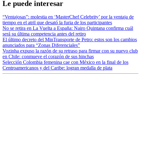
Le puede interesar
“Ventajosas”: molestia en ‘MasterChef Celebrity’ por la ventaja de
tiempo en el atril que desató la furia de los participantes
No se retira en La Vuelta a España: Nairo Quintana confirma cuál
será su última competencia antes del retiro
El último decreto del MinTransporte de Petro: estos son los cambios
anunciados para “Zonas Diferenciales”
Vozinha expuso la razón de su retraso para firmar con su nuevo club
en Chile: conmueve el corazón de sus hinchas
Selección Colombia femenina cae con México en la final de los
Centroamericanos y del Caribe: logran medalla de plata