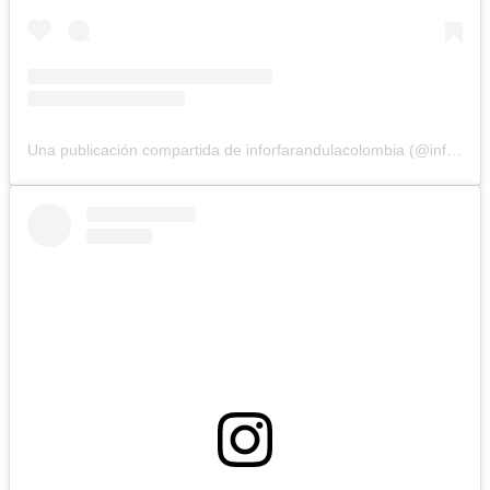
Una publicación compartida de inforfarandulacolombia (@inforfarandulacolombia)