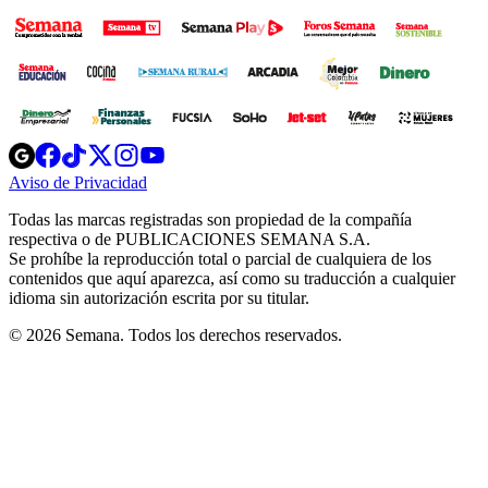
Opens
Opens
Opens
Opens
Opens
in
in
in
in
in
Aviso de Privacidad
Opens
new
new
new
new
new
in
window
window
window
window
window
Todas las marcas registradas son propiedad de la compañía
new
respectiva o de PUBLICACIONES SEMANA S.A.
window
Se prohíbe la reproducción total o parcial de cualquiera de los
contenidos que aquí aparezca, así como su traducción a cualquier
idioma sin autorización escrita por su titular.
© 2026 Semana. Todos los derechos reservados.