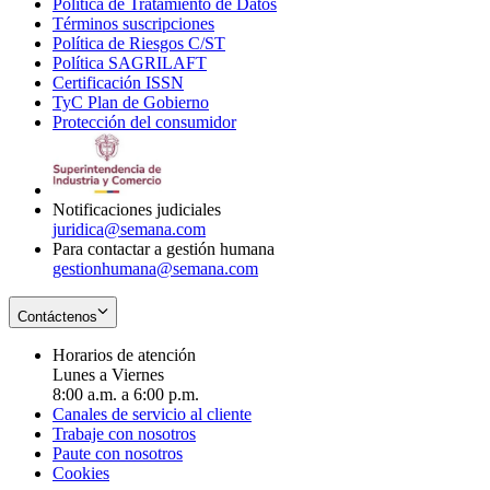
Política de Tratamiento de Datos
in
Opens
Términos suscripciones
new
Opens
in
Política de Riesgos C/ST
window
in
Opens
new
Política SAGRILAFT
Opens
new
in
window
Certificación ISSN
Opens
in
window
new
TyC Plan de Gobierno
in
new
Opens
window
Protección del consumidor
new
window
in
Opens
window
new
in
window
new
window
Notificaciones judiciales
juridica@semana.com
Para contactar a gestión humana
gestionhumana@semana.com
Contáctenos
Horarios de atención
Lunes a Viernes
8:00 a.m. a 6:00 p.m.
Canales de servicio al cliente
Trabaje con nosotros
Paute con nosotros
Cookies