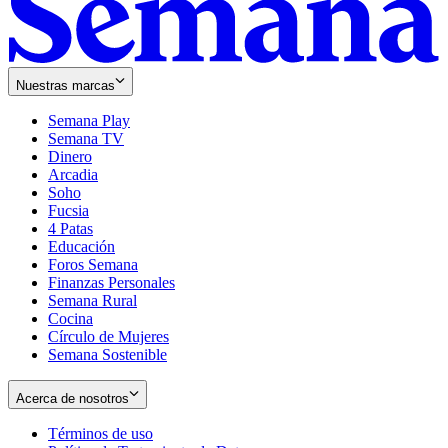
Nuestras marcas
Semana Play
Semana TV
Dinero
Arcadia
Soho
Opens
Fucsia
in
Opens
4 Patas
new
in
Educación
window
new
Foros Semana
window
Finanzas Personales
Semana Rural
Cocina
Círculo de Mujeres
Semana Sostenible
Acerca de nosotros
Términos de uso
Opens