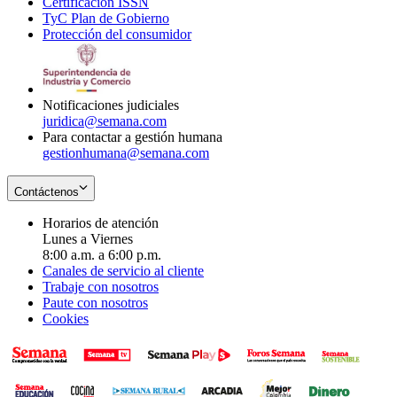
Certificación ISSN
Opens
in
window
new
TyC Plan de Gobierno
in
new
Opens
window
Protección del consumidor
new
window
in
Opens
window
new
in
window
new
window
Notificaciones judiciales
juridica@semana.com
Para contactar a gestión humana
gestionhumana@semana.com
Contáctenos
Horarios de atención
Lunes a Viernes
8:00 a.m. a 6:00 p.m.
Canales de servicio al cliente
Trabaje con nosotros
Paute con nosotros
Cookies