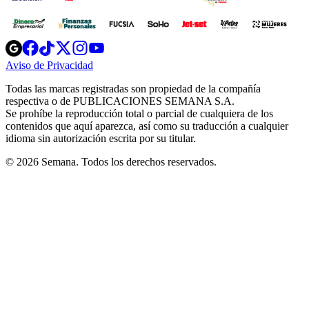
Opens
Opens
Opens
Opens
Opens
in
in
in
in
in
Aviso de Privacidad
Opens
new
new
new
new
new
in
window
window
window
window
window
Todas las marcas registradas son propiedad de la compañía
new
respectiva o de PUBLICACIONES SEMANA S.A.
window
Se prohíbe la reproducción total o parcial de cualquiera de los
contenidos que aquí aparezca, así como su traducción a cualquier
idioma sin autorización escrita por su titular.
© 2026 Semana. Todos los derechos reservados.