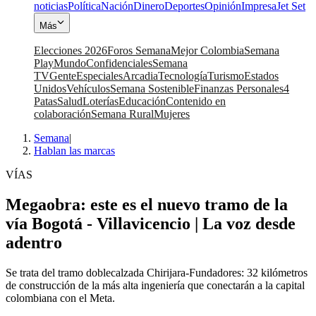
noticias
Política
Nación
Dinero
Deportes
Opinión
Impresa
Jet Set
Más
Elecciones 2026
Foros Semana
Mejor Colombia
Semana
Play
Mundo
Confidenciales
Semana
TV
Gente
Especiales
Arcadia
Tecnología
Turismo
Estados
Unidos
Vehículos
Semana Sostenible
Finanzas Personales
4
Patas
Salud
Loterías
Educación
Contenido en
colaboración
Semana Rural
Mujeres
Semana
|
Hablan las marcas
VÍAS
Megaobra: este es el nuevo tramo de la
vía Bogotá - Villavicencio | La voz desde
adentro
Se trata del tramo doblecalzada Chirijara-Fundadores: 32 kilómetros
de construcción de la más alta ingeniería que conectarán a la capital
colombiana con el Meta.