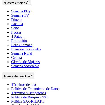
Nuestras marcas
Semana Play
Semana TV
Dinero
Arcadia
Soho
Opens
Fucsia
in
Opens
4 Patas
new
in
Educación
window
new
Foros Semana
window
Finanzas Personales
Semana Rural
Cocina
Círculo de Mujeres
Semana Sostenible
Acerca de nosotros
Términos de uso
Opens
Política de Tratamiento de Datos
in
Opens
Términos suscripciones
new
Opens
in
Política de Riesgos C/ST
window
in
Opens
new
Política SAGRILAFT
Opens
new
in
window