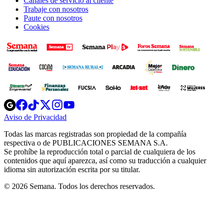
Canales de servicio al cliente
Trabaje con nosotros
Paute con nosotros
Cookies
Opens
Opens
Opens
Opens
Opens
in
in
in
in
in
Aviso de Privacidad
Opens
new
new
new
new
new
in
window
window
window
window
window
Todas las marcas registradas son propiedad de la compañía
new
respectiva o de PUBLICACIONES SEMANA S.A.
window
Se prohíbe la reproducción total o parcial de cualquiera de los
contenidos que aquí aparezca, así como su traducción a cualquier
idioma sin autorización escrita por su titular.
© 2026 Semana. Todos los derechos reservados.