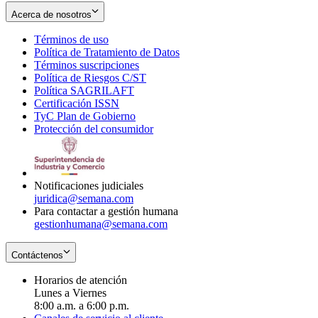
Acerca de nosotros
Términos de uso
Opens
Política de Tratamiento de Datos
in
Opens
Términos suscripciones
new
Opens
in
Política de Riesgos C/ST
window
in
Opens
new
Política SAGRILAFT
Opens
new
in
window
Certificación ISSN
Opens
in
window
new
TyC Plan de Gobierno
in
new
Opens
window
Protección del consumidor
new
window
in
Opens
window
new
in
window
new
window
Notificaciones judiciales
juridica@semana.com
Para contactar a gestión humana
gestionhumana@semana.com
Contáctenos
Horarios de atención
Lunes a Viernes
8:00 a.m. a 6:00 p.m.