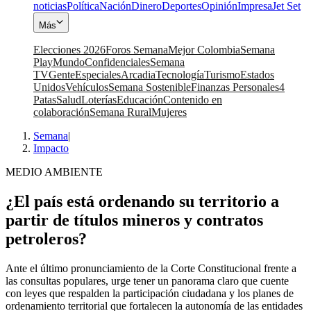
noticias
Política
Nación
Dinero
Deportes
Opinión
Impresa
Jet Set
Más
Elecciones 2026
Foros Semana
Mejor Colombia
Semana
Play
Mundo
Confidenciales
Semana
TV
Gente
Especiales
Arcadia
Tecnología
Turismo
Estados
Unidos
Vehículos
Semana Sostenible
Finanzas Personales
4
Patas
Salud
Loterías
Educación
Contenido en
colaboración
Semana Rural
Mujeres
Semana
|
Impacto
MEDIO AMBIENTE
¿El país está ordenando su territorio a
partir de títulos mineros y contratos
petroleros?
Ante el último pronunciamiento de la Corte Constitucional frente a
las consultas populares, urge tener un panorama claro que cuente
con leyes que respalden la participación ciudadana y los planes de
ordenamiento territorial que fortalecen la autonomía de las entidades