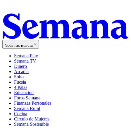
Nuestras marcas
Semana Play
Semana TV
Dinero
Arcadia
Soho
Opens
Fucsia
in
Opens
4 Patas
new
in
Educación
window
new
Foros Semana
window
Finanzas Personales
Semana Rural
Cocina
Círculo de Mujeres
Semana Sostenible