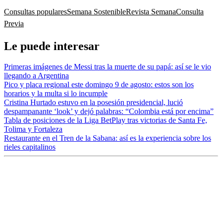
Consultas populares
Semana Sostenible
Revista Semana
Consulta
Previa
Le puede interesar
Primeras imágenes de Messi tras la muerte de su papá: así se le vio
llegando a Argentina
Pico y placa regional este domingo 9 de agosto: estos son los
horarios y la multa si lo incumple
Cristina Hurtado estuvo en la posesión presidencial, lució
despampanante ‘look’ y dejó palabras: “Colombia está por encima”
Tabla de posiciones de la Liga BetPlay tras victorias de Santa Fe,
Tolima y Fortaleza
Restaurante en el Tren de la Sabana: así es la experiencia sobre los
rieles capitalinos