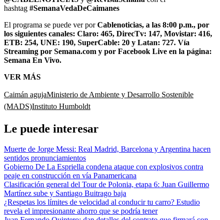
hashtag
#SemanaVedaDeCaimanes
El programa se puede ver por
Cablenoticias, a las 8:00 p.m., por
los siguientes canales: Claro: 465, DirecTv: 147, Movistar: 416,
ETB: 254, UNE: 190, SuperCable: 20 y Latan: 727. Vía
Streaming por Semana.com y por Facebook Live en la página:
Semana En Vivo.
VER MÁS
Caimán aguja
Ministerio de Ambiente y Desarrollo Sostenible
(MADS)
Instituto Humboldt
Le puede interesar
Muerte de Jorge Messi: Real Madrid, Barcelona y Argentina hacen
sentidos pronunciamientos
Gobierno De La Espriella condena ataque con explosivos contra
peaje en construcción en vía Panamericana
Clasificación general del Tour de Polonia, etapa 6: Juan Guillermo
Martínez sube y Santiago Buitrago baja
¿Respetas los límites de velocidad al conducir tu carro? Estudio
revela el impresionante ahorro que se podría tener
Juan Fernando Quintero: dan detalles del contrato que firmará con