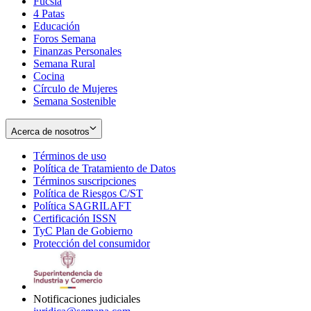
Fucsia
in
Opens
4 Patas
new
in
Educación
window
new
Foros Semana
window
Finanzas Personales
Semana Rural
Cocina
Círculo de Mujeres
Semana Sostenible
Acerca de nosotros
Términos de uso
Opens
Política de Tratamiento de Datos
in
Opens
Términos suscripciones
new
Opens
in
Política de Riesgos C/ST
window
in
Opens
new
Política SAGRILAFT
Opens
new
in
window
Certificación ISSN
Opens
in
window
new
TyC Plan de Gobierno
in
new
Opens
window
Protección del consumidor
new
window
in
Opens
window
new
in
window
new
window
Notificaciones judiciales