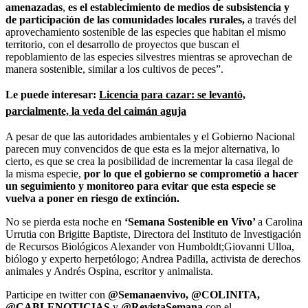
amenazadas
,
es el establecimiento de medios de subsistencia y
de participación de las comunidades locales rurales,
a través del
aprovechamiento sostenible de las especies que habitan el mismo
territorio, con el desarrollo de proyectos que buscan el
repoblamiento de las especies silvestres mientras se aprovechan de
manera sostenible, similar a los cultivos de peces”.
Le puede interesar:
Licencia para cazar: se levantó,
parcialmente, la veda del caimán aguja
A pesar de que las autoridades ambientales y el Gobierno Nacional
parecen muy convencidos de que esta es la mejor alternativa, lo
cierto, es que se crea la posibilidad de incrementar la casa ilegal de
la misma especie,
por lo que el gobierno se comprometió a hacer
un seguimiento y monitoreo para evitar que esta especie se
vuelva a poner en riesgo de extinción.
No se pierda esta noche en
‘Semana Sostenible en Vivo’
a Carolina
Urrutia con
Brigitte Baptiste,
Directora del Instituto de Investigación
de Recursos Biológicos Alexander von Humboldt;Giovanni Ulloa,
biólogo y experto herpetólogo; Andrea Padilla, activista de derechos
animales y Andrés Ospina, escritor y animalista.
Participe en twitter con
@Semanaenvivo, @COLINITA,
@CABLENOTICIAS
y
@RevistaSemana
con el