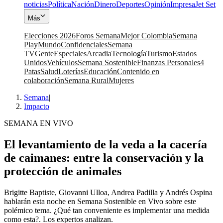
noticias
Política
Nación
Dinero
Deportes
Opinión
Impresa
Jet Set
Más
Elecciones 2026
Foros Semana
Mejor Colombia
Semana
Play
Mundo
Confidenciales
Semana
TV
Gente
Especiales
Arcadia
Tecnología
Turismo
Estados
Unidos
Vehículos
Semana Sostenible
Finanzas Personales
4
Patas
Salud
Loterías
Educación
Contenido en
colaboración
Semana Rural
Mujeres
Semana
|
Impacto
SEMANA EN VIVO
El levantamiento de la veda a la cacería
de caimanes: entre la conservación y la
protección de animales
Brigitte Baptiste, Giovanni Ulloa, Andrea Padilla y Andrés Ospina
hablarán esta noche en Semana Sostenible en Vivo sobre este
polémico tema. ¿Qué tan conveniente es implementar una medida
como esta?. Los expertos analizan.