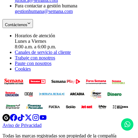
juridica@semana.com
Para contactar a gestión humana
gestionhumana@semana.com
Contáctenos
Horarios de atención
Lunes a Viernes
8:00 a.m. a 6:00 p.m.
Canales de servicio al cliente
Trabaje con nosotros
Paute con nosotros
Cookies
Opens
Opens
Opens
Opens
Opens
in
in
in
in
in
H
Aviso de Privacidad
Opens
new
new
new
new
new
in
window
window
window
window
window
Todas las marcas registradas son propiedad de la compañía
new