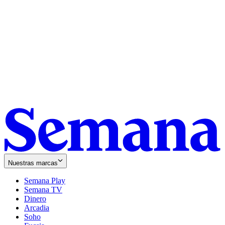
Nuestras marcas
Semana Play
Semana TV
Dinero
Arcadia
Soho
Opens