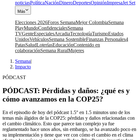
noticias
Política
Nación
Dinero
Deportes
Opinión
Impresa
Jet Set
Más
Elecciones 2026
Foros Semana
Mejor Colombia
Semana
Play
Mundo
Confidenciales
Semana
TV
Gente
Especiales
Arcadia
Tecnología
Turismo
Estados
Unidos
Vehículos
Semana Sostenible
Finanzas Personales
4
Patas
Salud
Loterías
Educación
Contenido en
colaboración
Semana Rural
Mujeres
Semana
|
Impacto
PÓDCAST
PÓDCAST: Pérdidas y daños: ¿qué es y
cómo avanzamos en la COP25?
En el episodio de hoy del pódcast 1.5° en 1.5 minutos uno de los
temas más álgidos de la COP25: pérdidas y daños relacionadas con
el cambio climático. Esto que parece tan complejo ya fue
reglamentado hace unos años, sin embargo, se ha avanzado poco en
su implementación y tiene que ver con cómo el cambio en el clima