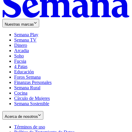
Nuestras marcas
Semana Play
Semana TV
Dinero
Arcadia
Soho
Opens
Fucsia
in
Opens
4 Patas
new
in
Educación
window
new
Foros Semana
window
Finanzas Personales
Semana Rural
Cocina
Círculo de Mujeres
Semana Sostenible
Acerca de nosotros
Términos de uso
Opens