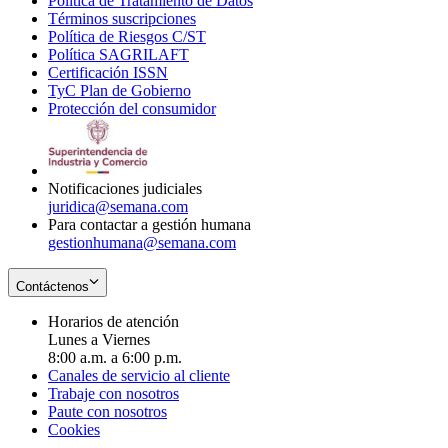
Política de Tratamiento de Datos
in
Opens
Términos suscripciones
new
Opens
in
Política de Riesgos C/ST
window
in
Opens
new
Política SAGRILAFT
Opens
new
in
window
Certificación ISSN
Opens
in
window
new
TyC Plan de Gobierno
in
new
Opens
window
Protección del consumidor
new
window
in
Opens
window
new
in
window
new
window
Notificaciones judiciales
juridica@semana.com
Para contactar a gestión humana
gestionhumana@semana.com
Contáctenos
Horarios de atención
Lunes a Viernes
8:00 a.m. a 6:00 p.m.
Canales de servicio al cliente
Trabaje con nosotros
Paute con nosotros
Cookies