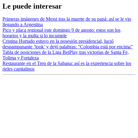
Le puede interesar
Primeras imágenes de Messi tras la muerte de su papá: así se le vio
llegando a Argentina
Pico y placa regional este domingo 9 de agosto: estos son los
horarios y la multa si lo incumple
Cristina Hurtado estuvo en la posesión presidencial, lució
despampanante ‘look’ y dejó palabras: “Colombia está por encima”
Tabla de posiciones de la Liga BetPlay tras victorias de Santa Fe,
Tolima y Fortaleza
Restaurante en el Tren de la Sabana: así es la experiencia sobre los
rieles capitalinos