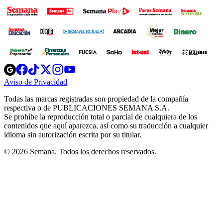
Opens
Opens
Opens
Opens
Opens
in
in
in
in
in
Aviso de Privacidad
Opens
new
new
new
new
new
in
window
window
window
window
window
Todas las marcas registradas son propiedad de la compañía
new
respectiva o de PUBLICACIONES SEMANA S.A.
window
Se prohíbe la reproducción total o parcial de cualquiera de los
contenidos que aquí aparezca, así como su traducción a cualquier
idioma sin autorización escrita por su titular.
© 2026 Semana. Todos los derechos reservados.