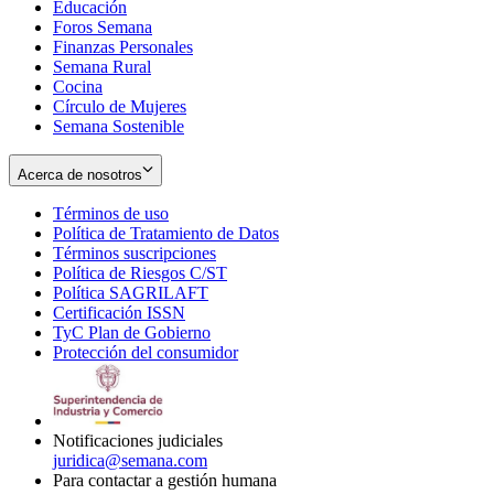
Educación
window
new
Foros Semana
window
Finanzas Personales
Semana Rural
Cocina
Círculo de Mujeres
Semana Sostenible
Acerca de nosotros
Términos de uso
Opens
Política de Tratamiento de Datos
in
Opens
Términos suscripciones
new
Opens
in
Política de Riesgos C/ST
window
in
Opens
new
Política SAGRILAFT
Opens
new
in
window
Certificación ISSN
Opens
in
window
new
TyC Plan de Gobierno
in
new
Opens
window
Protección del consumidor
new
window
in
Opens
window
new
in
window
new
window
Notificaciones judiciales
juridica@semana.com
Para contactar a gestión humana