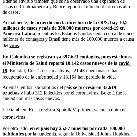
Etienne
advirtió también que se ha observado una expansión de
casos en Centroamérica y Belice reportó el número diario más alto
de casos.
Actualmente,
de acuerdo con la directora de la OPS, hay 10,5
millones de casos y más de 390.000 muertes por covid-19 en
América Latina
, mientras los Estados Unidos tienen cerca de cinco
millones de contagios y Brasil tiene más de 100.000 muertes a causa
del
virus
.
En Colombia se registran ya 397.623 contagios, pues este lunes
el Ministerio de Salud reportó 10.142 casos nuevos de la
covid-
19
.
En total, 162.155 están activos, 221.485 personas se han
recuperado de la enfermedad y 13.154 han perdido la vida.
Además, en los laboratorios del país
s
e procesaron 33.619
pruebas
y
hubo 312 fallecidos por el coronavirus. Bogotá fue la
ciudad con más casos nuevos.
Lea también
:
Rusia registra Sputnik V, primera vacuna contra el
coronavirus
Por otro lado,
en el país hay 25,87 muertos por cada 100.000
habitantes
por la pandemia, según la Universidad Johns Hopkins.